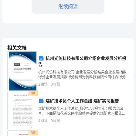
训
继续阅读
负
责
人，
我
相关文档
在
杭州光仿科技有限公司介绍企业发展分析报
告
处，进而为后续培训提供参考。
2024
杭州光仿科技有限公司 企业发展分析结果企业发展指数
年
得分企业发展指数得分杭州光仿科技有限公司综合得分
说明：企业发展指数根据企业规模、企业创新、企业风
2
阅读
0
收藏
险、企业活力四个维度对企业发展情况进行评价。该企
全
业的
付费
年
煤矿技术员个人工作总结 煤矿实习报告
主
煤矿技术员个人工作总结_煤矿实习报告实习报告怎么
三、工作效果
写，下面是烟花美文网小编整理提供的煤矿实习报告
3000字范文，欢迎阅读与参考。 煤矿实习报告3000字
要
4
阅读
0
收藏
(一) 毕业了，我们正式走入社会。在公司一年的实习
负
付费