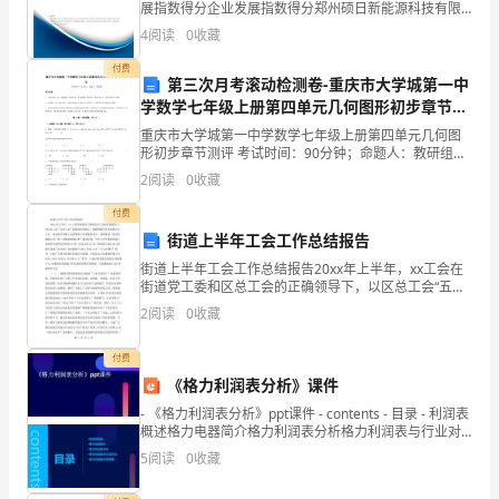
展指数得分企业发展指数得分郑州硕日新能源科技有限
四、存在的问题和改进措施
公
公司综合得分说明：企业发展指数根据企业规模、企业
4
阅读
0
收藏
创新、企业风险、企业活力四个维度对企业发展情况进
司
行评
付费
第三次月考滚动检测卷-重庆市大学城第一中
业
学数学七年级上册第四单元几何图形初步章节测
评试卷（详解版）
重庆市大学城第一中学数学七年级上册第四单元几何图
务
形初步章节测评 考试时间：90分钟；命题人：教研组考
生注意：1、本卷分第I卷（选择题）和第Ⅱ卷（非选择
的
2
阅读
0
收藏
题）两部分，满分100分，考试时间90分钟2、答卷
付费
不
街道上半年工会工作总结报告
断
街道上半年工会工作总结报告20xx年上半年，xx工会在
街道党工委和区总工会的正确领导下，以区总工会“五好
发
工会”创建目标为核心，紧紧围绕全区全街道中心工作，
2
阅读
0
收藏
着力提升各级工会的整体工作和服务水平，加快推进
展
付费
和
《格力利润表分析》课件
扩
- 《格力利润表分析》ppt课件 - contents - 目录 - 利润表
概述格力电器简介格力利润表分析格力利润表与行业对
比
展，
5
阅读
0
收藏
安