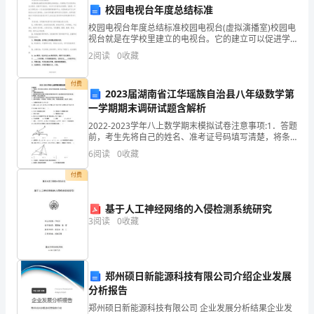
校园电视台年度总结标准
责
校园电视台年度总结标准校园电视台(虚拟演播室)校园电
公
视台就是在学校里建立的电视台。它的建立可以促进学
生自主探索、创新学习的能力，并且可以开阔学生的视
2
阅读
0
收藏
司
野，在教师、学生之间建立起一个互动式的视像网络教
学平
少了安全事故的发生。
内
付费
2023届湖南省江华瑶族自治县八年级数学第
一学期期末调研试题含解析
部
2022-2023学年八上数学期末模拟试卷注意事项:1．答题
安
前，考生先将自己的姓名、准考证号码填写清楚，将条
形码准确粘贴在条形码区域内。2．答题时请按要求用
6
阅读
0
收藏
全
笔。3．请按照题号顺序在答题卡各题目的答题区
付费
培
响。
训
基于人工神经网络的入侵检测系统研究
3
阅读
0
收藏
工
作。
郑州硕日新能源科技有限公司介绍企业发展
随
分析报告
理提供了有力的支持。
着
郑州硕日新能源科技有限公司 企业发展分析结果企业发