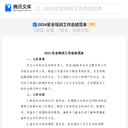
2024
2024安全培训工作总结范本
安
2024安全培训工作总结范本
付费
全
5
阅读
收藏
（
来自
：
尚阅文库
）
培
训
工
作
总
结
一、工作背景
范