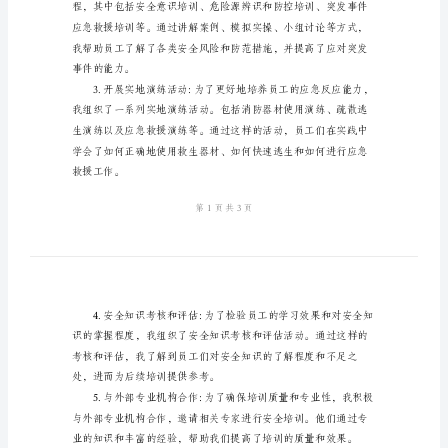
本
2024
安
全
的安全意识和应对能力。
培
二、工作内容
训
工
作
总
新的安全知识和应对方法。
结
范
本