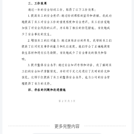
一、
工
作
事件的能力。
背
景
作
为
公
救援工作。
司
的
安
全
更多完整内容
培