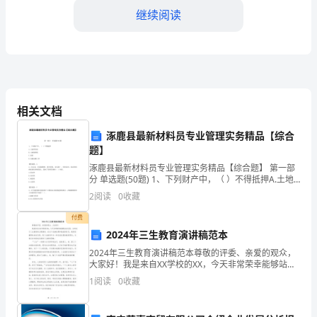
心
继续阅读
感
谢
大
家
相关文档
对
涿鹿县最新材料员专业管理实务精品【综合
我
题】
2024
涿鹿县最新材料员专业管理实务精品【综合题】 第一部
分 单选题(50题) 1、下列财产中，（ ）不得抵押A.土地
所有权B.土地使用权C.房屋D.交通运输工具【答案】：
年
2
阅读
0
收藏
大家！
A2、应认真、全面地整理、填写
的
付费
2024年三生教育演讲稿范本
工
2024年三生教育演讲稿范本尊敬的评委、亲爱的观众，
大家好！我是来自XX学校的XX，今天非常荣幸能够站在
作
这里，分享关于三生教育的主题演讲。在这个充满机遇
1
阅读
0
收藏
和挑战的时代，教育的重要性愈发凸显，而三生教育作
的