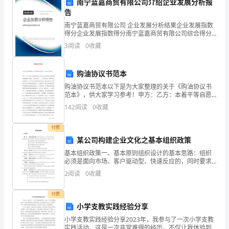
支
南宁蓝嘉商贸有限公司介绍企业发展分析报
告
持
南宁蓝嘉商贸有限公司 企业发展分析结果企业发展指数
得分企业发展指数得分南宁蓝嘉商贸有限公司综合得分
和
说明：企业发展指数根据企业规模、企业创新、企业风
3
阅读
0
收藏
险、企业活力四个维度对企业发展情况进行评价。该企
帮
业的
助。
购油协议书范本
购油协议书范本以下是为大家整理的关于《购油协议书
在
范本》，供大家学习参考！甲方：乙方：本着平等自愿
的原则，经甲乙双方友好协商，就船用燃料油购销的有
这
142
阅读
0
收藏
关事宜，达成协议如下：1、供应的油品、数量按照乙方
购
一
付费
某公司构建企业文化之基本组织政策
年
基本组织政策一、基本原则组织设计的基本思路：组织
中，
必须是面向市场、客户驱动型、快速反应的，同时要求
实行分层管理、授权管理、发挥协同效益、规范化管理
2
阅读
0
收藏
的体系。必须符合下列方针：有利于强化责任，确保公
我
司目标和
付费
作
小学支教实践经验分享
为
小学支教实践经验分享2023年，我参与了一次小学支教
实践活动，这是一次非常难得的经历，不仅让我体验到