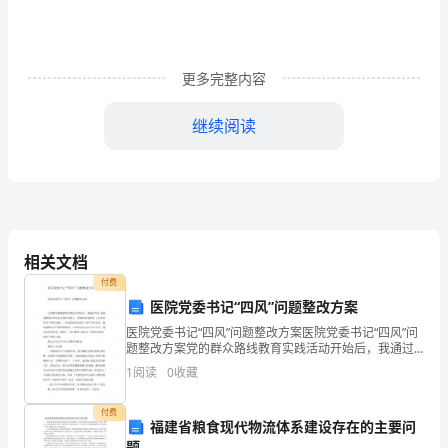
个
十
更多完整内容
分
精
继续阅读
干
护仪观察几天。
的
老
人，
相关文档
付费
年
医院党委书记“四风”问题整改方案
近
医院党委书记“四风”问题整改方案医院党委书记“四风”问
题整改方案党的群众路线教育实践活动开始后，我通过
八
对自 身的查摆剖析和同志们的批评指正，确确实实地发
1
阅读
0
收藏
现 了自身存在的“四风问题”，作为医院的党委书记
中随意穿梭的日子吧！
旬，
付费
福建省粮食现代物流体系建设存在的主要问
仍
题