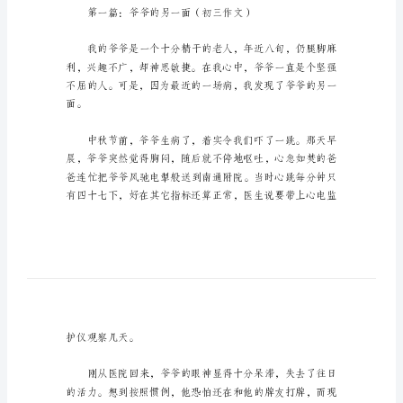
爷
的
初
三
作
文
写
爷
爷
的
大家阅读交流！
初
三
作