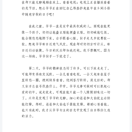
文
大
全
内
面。
容
简
介：
我
的
爷
爷
是
一