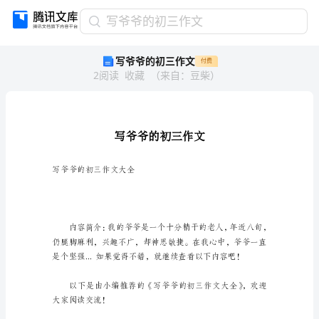
写
写爷爷的初三作文
爷
写爷爷的初三作文
付费
爷
2
阅读
收藏
（
来自
：
豆柴
）
的
初
三
作
文
写
爷
写爷爷的初三作文大全