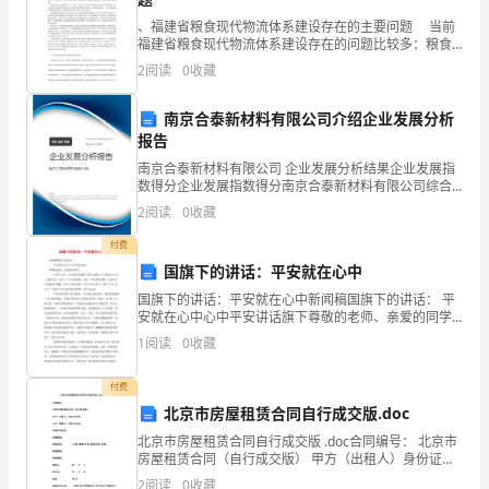
腿
、福建省粮食现代物流体系建设存在的主要问题 当前
福建省粮食现代物流体系建设存在的问题比较多：粮食
脚
主要通过传统的包装运输，效率低、费用高；仓储设施
2
阅读
0
收藏
陈旧且不配套，保管费用高；装卸方式落后，工人成本
麻
南京合泰新材料有限公司介绍企业发展分析
利，
报告
南京合泰新材料有限公司 企业发展分析结果企业发展指
兴
数得分企业发展指数得分南京合泰新材料有限公司综合
得分说明：企业发展指数根据企业规模、企业创新、企
2
阅读
0
收藏
趣
这一场病，爷爷似乎
业风险、企业活力四个维度对企业发展情况进行评价。
该企
付费
不
国旗下的讲话：平安就在心中
广，
国旗下的讲话：平安就在心中新闻稿国旗下的讲话： 平
安就在心中心中平安讲话旗下尊敬的老师、亲爱的同学
却
们： 大家早上好！今天我
1
阅读
0
收藏
神
付费
思
北京市房屋租赁合同自行成交版.doc
北京市房屋租赁合同自行成交版 .doc合同编号： 北京市
敏
房屋租赁合同（自行成交版） 甲方（出租人）身份证号
码： 乙方（承租人）身份证号码： 房屋基本情况： 房屋
2
阅读
0
收藏