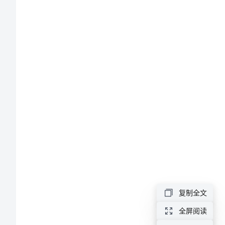
求
2
普
通
电
焊
3
工
安
全
4
操
作
5
复制全文
要
求
全屏阅读