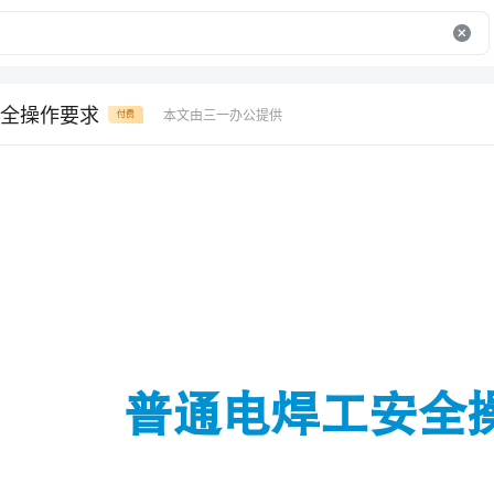
全操作要求
本文由三一办公提供
付费
普通电焊工安全操作要求
、应掌握一般电器知识，遵守
悉灭火技术，触电急救。