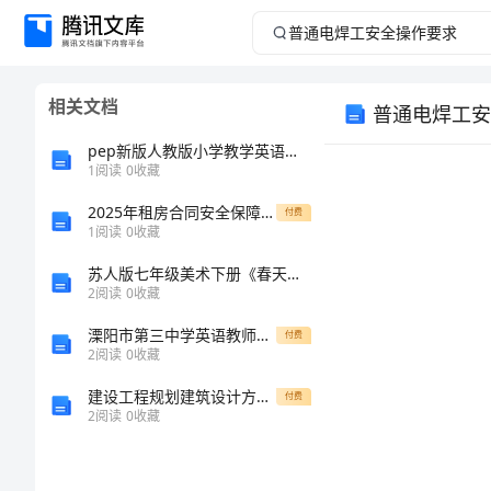
普
通
相关文档
普通电焊工安
电
pep新版人教版小学教学英语小学教学三年级教案上册期中考教育试学习试题
焊
1
阅读
0
收藏
2025年租房合同安全保障协议
工
付费
1
阅读
0
收藏
安
苏人版七年级美术下册《春天的畅想》说课[修改版]
2
阅读
0
收藏
全
溧阳市第三中学英语教师课堂教学的改进与创新
付费
2
阅读
0
收藏
操
建设工程规划建筑设计方案审批申请表
付费
作
2
阅读
0
收藏
1
要