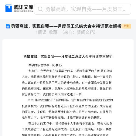
勇
勇攀高峰，实现自我——月度员工总结大会主持词范本解析
攀
勇攀高峰，实现自我——月度员工总结大会主持词范本解析
付费
高
1
阅读
收藏
（
来自
：
贤阅文档
）
峰，
实
现
自
我
——
尊敬的各位领导、同事们：
月