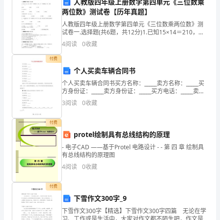
人教版四年级上册数学第四单元《三位数乘
范
两位数》测试卷【历年真题】
人教版四年级上册数学第四单元《三位数乘两位数》测
本
试卷一.选择题(共6题，共12分)1.已知15×14＝210，其
中一个因数扩大2倍，另一个因数缩小2倍，积是（ ）。
解
4
阅读
0
收藏
A.210 B
付费
析
个人买卖车辆合同书
尊
个人买卖车辆合同书买方名称：_____卖方名称：_____买
方身份证：_____卖方身份证：_____买方电话：_____卖方
敬
电话：_____买方地址：_____卖方地址：_____依据《中华
3
阅读
0
收藏
人民共和
的
付费
各
protel绘制具有总线结构的原理
位
- 电子CAD ——基于Protel 电路设计 - - 第 四 章 绘制具
有总线结构的原理图
领
4
阅读
0
收藏
导、
付费
下雪作文300字_9
同
下雪作文300字【精选】下雪作文300字四篇 无论在学
事
习、工作或是生活中，大家对作文都不陌生吧，作文是