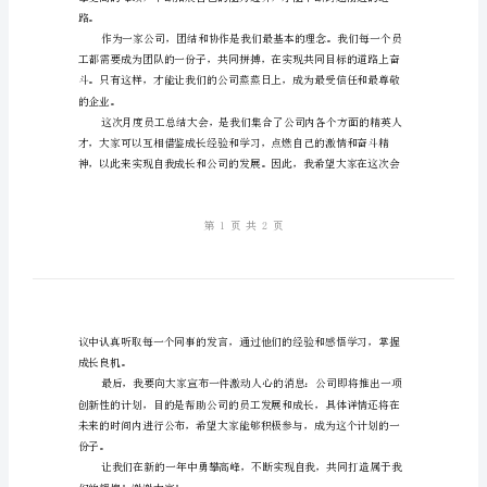
度
员
工
总
结
大
会
主
持
路。
词