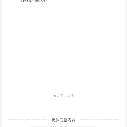
范
本
解
的企业。
析
勇
攀
高
峰，
实
现
更多完整内容
自