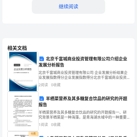
我
继续阅读
——
月
度
成长良机。
员
相关文档
工
北京千富城商业投资管理有限公司介绍企业
发展分析报告
总
北京千富城商业投资管理有限公司 企业发展分析结果企
业发展指数得分企业发展指数得分北京千富城商业投资
结
管理有限公司综合得分说明：企业发展指数根据企业规
2
阅读
0
收藏
份子。
模、企业创新、企业风险、企业活力四个维度对企业发
大
展情
羊栖菜营养及其多糖复合饮品的研究的开题
会
报告
们的辉煌！谢谢大家！
主
羊栖菜营养及其多糖复合饮品的研究的开题报告一、研
究背景羊栖菜是一种海藻，是青海湖水域中的一种重要
持
水生生物。羊栖菜的自然生长环境极特殊，具有高寒、
1
阅读
0
收藏
干旱、风沙等环境的特殊适应能力。羊栖菜的生长过程
词
不需要添
付费