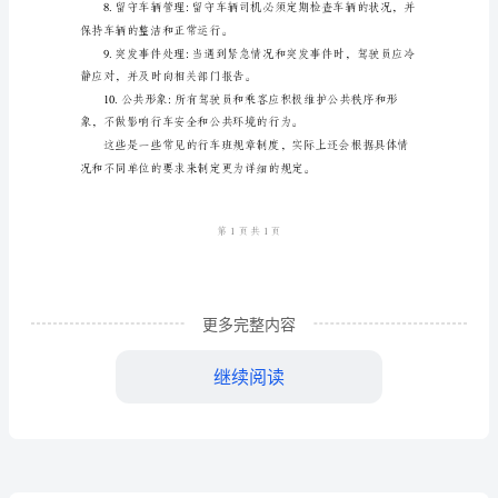
章
制
的驾驶技术和道德修养。
度
1.
安
全
第
一:
更多完整内容
气质量。
所
继续阅读
有
违规行为。
行
车