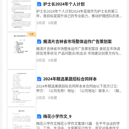
法
护士长2024年个人计划
律
护士长2024年个人计划2024年是我作为护士长的第三
年，我目标是提升自己的专业能力，推动护理团队的发
法
展，并为患者提供更优质的医疗服务。以下是我的个人
3
阅读
0
收藏
计划：1. 提升专业技能和知识作为一名护士长，我需
规，
付费
确
癃清片吉林省市场整体运作广告策划案
癃清片吉林省市场整体运作广告筹划案目 录前言市场调
保
研及竞争状况 产品问题点/机会点 市场建议创意方向与广
告方略 总体方案推广总体预算分配广告体现 (附CF脚
0
阅读
0
收藏
行
本、NP样稿)九、 广告测
车
2024年精选果蔬招标合同样本
安
2024年精选果蔬招标合同样本本合同由以下双方订立：
甲方：（公司名称）地址：（公司地址）联系人：（联
全。
系人姓名）联系电话：（联系人电话）乙方：（供应商
2
阅读
0
收藏
名称）地址：（供应商地址）联系人：（联系人姓名）
2.
联系
驾
梅花小学作文_9
驶
梅花小学作文梅花小学作文集锦15篇 在平平淡淡的学
习、工作、生活中，大家都写过作文，肯定对各类作文