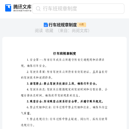
行
行车班规章制度
车
行车班规章制度
付费
班
阅读
收藏
（
来自
：
尚阅文库
）
规
章
制
度
行
车
班
规，确保行车安全。
规