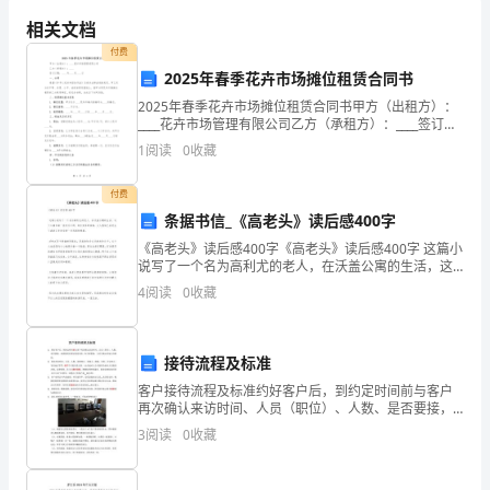
成
保持车辆的整洁和正常运行。
相关文档
员
付费
必
2025年春季花卉市场摊位租赁合同书
静应对，并及时向相关部门报告。
2025年春季花卉市场摊位租赁合同书甲方（出租方）：
须
____花卉市场管理有限公司乙方（承租方）：____签订日
期：____年____月____日一、合同根据《中华人民共和国
遵
1
阅读
0
收藏
合同法》及相关法律法规的规定
守
付费
条据书信_《高老头》读后感400字
所
《高老头》读后感400字《高老头》读后感400字 这篇小
有
说写了一个名为高利尤的老人，在沃盖公寓的生活，这
个公寓住着一些来历不明、身份奇怪的房客，让人感到
4
阅读
0
收藏
交
已经发生了或者正在发生的一些悲剧和惨剧。
通
接待流程及标准
规
客户接待流程及标准约好客户后，到约定时间前与客户
再次确认来访时间、人员（职位）、人数、是否要接，
则
如需接则安排好接送司机，如不需要接，与对方确认好
3
阅读
0
收藏
地点及路线。落实到达时间、人员、人数、迎接地点、
和
迎接人、