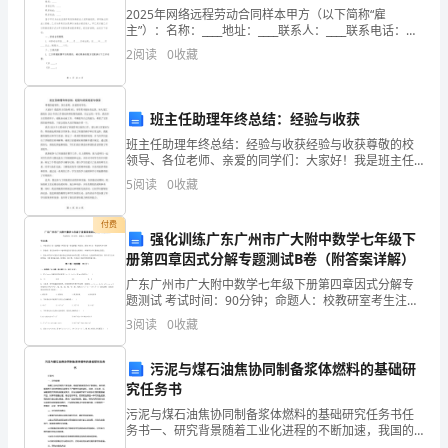
国
2025年网络远程劳动合同样本甲方（以下简称“雇
家
主”）：名称：____地址：____联系人：____联系电话：
——
____乙方（以下简称“员工”）：姓名：____身份证号：____
2
阅读
0
收藏
联系地址：____联系电
医
药
班主任助理年终总结：经验与收获
卫
班主任助理年终总结：经验与收获经验与收获尊敬的校
领导、各位老师、亲爱的同学们：大家好！我是班主任
生
助理XXX，非常荣幸能站在这里，向大家汇报我在2023
5
阅读
0
收藏
年的工作情况和所取得的成绩。在过去的一年里，我在
体
班
付费
强化训练广东广州市广大附中数学七年级下
制
册第四章因式分解专题测试B卷（附答案详解）
——
改
广东广州市广大附中数学七年级下册第四章因式分解专
题测试 考试时间：90分钟；命题人：校教研室考生注
革
意：1、本卷分第I卷（选择题）和第Ⅱ卷（非选择题）两
3
阅读
0
收藏
部分，满分100分，考试时间90分钟2、答卷前，考
目
污泥与煤石油焦协同制备浆体燃料的基础研
标
究任务书
污泥与煤石油焦协同制备浆体燃料的基础研究任务书任
的
务书一、研究背景随着工业化进程的不断加速，我国的
能源需求也不断增长。而传统能源的开采和使用给环境