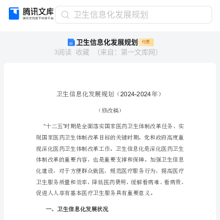
卫
卫生信息化发展规划
生
卫生信息化发展规划
付费
信
3
阅读
收藏
（
来自
：
第一文库网
）
息
化
发
展
规
划
（
卫