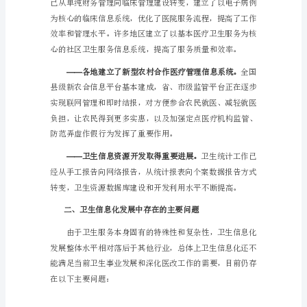
稿）
“十
二
障。
五”
时
——
期
度。
是
全
面
落
实
国
家