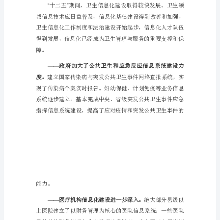
生
“”
信
息
化
发
展
规
划
（2024-
2024
一、卫生信息化发展状况
年）
“”
（修
改