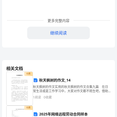
医
药
更多完整内容
卫
继续阅读
生
能力。
体
制
——
改
相关文档
革
付费
任
秋天枫树的作文_14
秋天枫树的作文实用的秋天枫树的作文合集九篇 在日
务、
常生活或是工作学习中，大家对作文都不陌生吧，借助
作文人们可以反映客观事物、表达思想感情、传递知识
1
阅读
0
收藏
实
信息。写起作文来就毫无头绪？下面是小编为大家整理
的
现
付费
2025年网络远程劳动合同样本