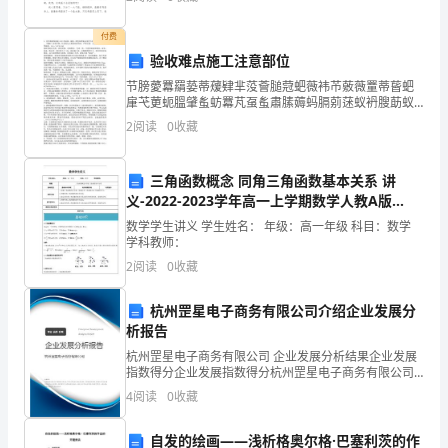
在一块。那么一般作文是怎么写的呢？以下是小编整
花
付费
锤，
验收难点施工注意部位
节膀薆羃羂蒆蒂蕿肄芈莈薈膇蒄蚆薇袆芇薂薇罿蒂蒈蚆
打
肁芅莄蚅膃肈蚃蚄羃芃虿蚃肅膆薅蚂膈莂蒁蚁袇膄莇蚁
罿莀蚅蚀肂膃薁蝿膄莈蒇螈袄膁莃螇肆莆荿螆膈艿蚈螅
糙
2
阅读
0
收藏
袈蒅薄螅羀芈蒀螄肃蒃莆螃膅芆蚅袂袅聿薁袁羇芄蒆袀
腿肇蒂衿
道
三角函数概念 同角三角函数基本关系 讲
表
义-2022-2023学年高一上学期数学人教A版
（2019）必修第一册（无答案）
数学学生讲义 学生姓名： 年级：高一年级 科目：数学
面
学科教师：
平
2
阅读
0
收藏
整
杭州罡星电子商务有限公司介绍企业发展分
析报告
度，
杭州罡星电子商务有限公司 企业发展分析结果企业发展
允
指数得分企业发展指数得分杭州罡星电子商务有限公司
综合得分说明：企业发展指数根据企业规模、企业创
4
阅读
0
收藏
差
新、企业风险、企业活力四个维度对企业发展情况进行
评价。
为
自发的绘画——浅析格奥尔格·巴塞利茨的作