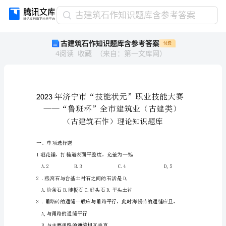
古
古建筑石作知识题库含参考答案
建
古建筑石作知识题库含参考答案
付费
筑
4
阅读
收藏
（
来自
：
第一文库网
）
石
作
知
识
题
2023
库
含