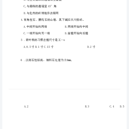
参
考
一、单项选择题
答
案
2
.燕
2023
年
济
3
宁
A,与甬路的通缝平行
市
B.与主要甬路的通缝相互垂直
“技
C,与甬路的通缝呈45°角
能