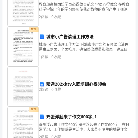
论
教育部高校国培学员心得体会范文 学员心得体会 在教育
科学学院七年的学习经历使我对教师的身份产生了很深
的情结和使命感。从王老师的口中我体会到了不一样的
知
2
阅读
0
收藏
教育理念。作为教师要充分了解学生需求
识
付费
城市小广告清理工作方法
题
城市小广告清理工作方法 对城市小广告的专项整治清理
库
需由点到面，全面推开，确保整治质量和效果。建立目
标责任制，严密组织，分解任务，抓好落实，确保各项
1
阅读
0
收藏
一、
整治任务落到实处。 （1）对于抛光石材、瓷砖、铝塑
板、
单
项
精选202xktv入职培训心得领会
2
阅读
0
收藏
选
择
付费
题
鸡蛋浮起来了作文600字_1
1
鸡蛋浮起来了作文600字鸡蛋浮起来了作文600字 在日
常学习、工作抑或是生活中，大家最不陌生的就是作文
砸
了吧，通过作文可以把我们那些零零散散的思想，聚集
2
阅读
0
收藏