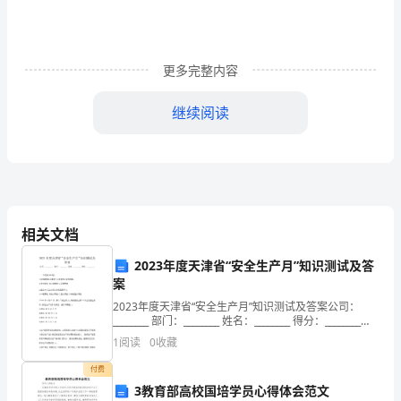
市
建
筑
更多完整内容
业
继续阅读
（古
A.2
建
类）
（古
相关文档
建
2023年度天津省“安全生产月”知识测试及答
案
筑
2023年度天津省“安全生产月”知识测试及答案公司：
石
________ 部门：________ 姓名：________ 得分：________
一、单选题(100题)1.应急救援队伍要进行( )并要有
1
阅读
0
收藏
作）
付费
理
3教育部高校国培学员心得体会范文