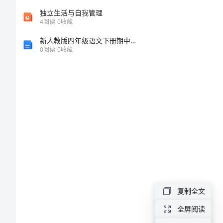
2
独立生活与自我管理
4
阅读
0
收藏
XX
新人教版四年级语文下册期中考试题及完整答案
年
0
阅读
0
收藏
教
师
继
续
教
育
工
作
复制全文
计
全屏阅读