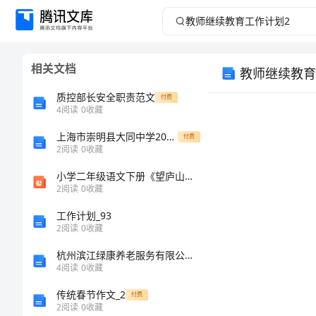
教
师
相关文档
教师继续教育
继
质控部长安全职责范文
付费
续
4
阅读
0
收藏
上海市崇明县大同中学2024年高一物理下学期期末质量检测试题含解析
教
付费
2
阅读
0
收藏
育
小学二年级语文下册《望庐山瀑布》课件 (2)
2
阅读
0
收藏
工
工作计划_93
2
阅读
0
收藏
作
杭州滨江绿康养老服务有限公司介绍企业发展分析报告
计
4
阅读
0
收藏
传统春节作文_2
付费
划
2
阅读
0
收藏