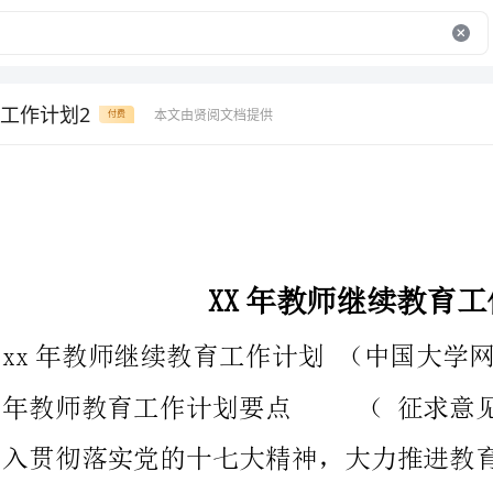
工作计划2
本文由贤阅文档提供
付费
XX年教师继续教育工作计划
xx年教师继续教育工作计划（中国大学网.）日照市xx
年教师教育工作计划要点（征求意见稿)xx年是我
入贯彻落实党的十七大精神，大力推进教育均衡、协调、优质、高
效发展的一年。为了加快提升教师素质，加强教师队伍建设，更好
地为我市教育改革和发展服务，特制订xx年
一、加强学校领导培训xx年是我市完成“十一五”校长培训