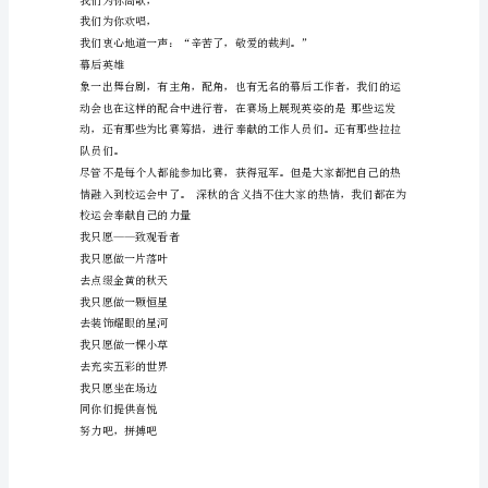
稿
是誓夺第一的决心和毅力。
之
几句呐喊，
致
几束鲜花，
工
阵阵锣鼓，
作
片片掌声，
人
带给运发动的是满足，是感谢，
员
是成功后的喜悦和快意。
致
谢谢你，我们的啦啦队！
观
赞裁判
众
学
校
运