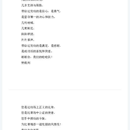
会
掌声响起
稿
观众席上掌声雷动
件
热热烈烈划破长空
致
他们的灵魂在叫血在烧
观
都是渴望有无限的希望
众
掌声响起来为新的力量喝彩
学
掌声响起来每一棵都精彩
校
赞啦啦队
运
几许真诚的鼓励，
动
几句亲切的问候，
会
几注深情的目光，
播
几多支持与帮助，
送
带给运发动的是信心，是勇气，