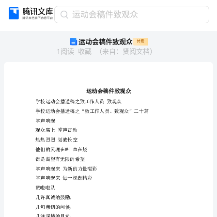
运
运动会稿件致观众
动
运动会稿件致观众
付费
会
1
阅读
收藏
（
来自
：
贤阅文档
）
稿
件
致
观
众
运
学校运动
动