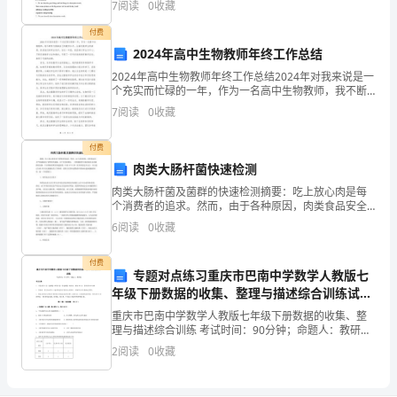
掌
7
阅读
0
收藏
去充实五彩的世界
声
付费
我只愿坐在场边
2024年高中生物教师年终工作总结
雷
2024年高中生物教师年终工作总结2024年对我来说是一
同你们提供喜悦
动
个充实而忙碌的一年，作为一名高中生物教师，我不断
努力提高自己的教学水平，全面发展学生的素质，促进
7
阅读
0
收藏
努力吧，拼搏吧
热
他们的学业进步。在这一年里，我坚持以学生为中心，
热
付费
肉类大肠杆菌快速检测
烈
肉类大肠杆菌及菌群的快速检测摘要：吃上放心肉是每
个消费者的追求。然而，由于各种原因，肉类食品安全
烈
严重威胁到了消费者的健康。ATP荧光检测仪，一种检测
6
阅读
0
收藏
肉类大肠杆菌及各种菌群的仪器，可以帮助消费者快速
划
检测
付费
破
专题对点练习重庆市巴南中学数学人教版七
年级下册数据的收集、整理与描述综合训练试题
长
（含详细解析）
重庆市巴南中学数学人教版七年级下册数据的收集、整
理与描述综合训练 考试时间：90分钟；命题人：教研组
空
考生注意：1、本卷分第I卷（选择题）和第Ⅱ卷（非选择
2
阅读
0
收藏
题）两部分，满分100分，考试时间90分钟2、答
他