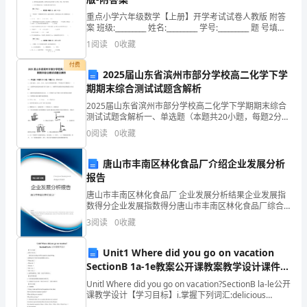
众”
重点小学六年级数学【上册】开学考试试卷人教版 附答
案 班级:_________ 姓名:_________ 学号:_________ 题 号填空
二
题选择题判断题计算题综合题应用题总分
1
阅读
0
收藏
十
付费
队员们。
2025届山东省滨州市部分学校高二化学下学
篇
期期末综合测试试题含解析
2025届山东省滨州市部分学校高二化学下学期期末综合
掌
测试试题含解析一、单选题（本题共20小题，每题2分，
共40分）1、已知MgCO3、CaCO3、SrCO3、BaCO3受
0
阅读
0
收藏
声
热均要分解。下列说法不正确的是
校运会奉献自己的力量
响
唐山市丰南区林化食品厂介绍企业发展分析
我只愿——致观看者
报告
起
唐山市丰南区林化食品厂 企业发展分析结果企业发展指
我只愿做一片落叶
数得分企业发展指数得分唐山市丰南区林化食品厂综合
观
得分说明：企业发展指数根据企业规模、企业创新、企
去点缀金黄的秋天
3
阅读
0
收藏
业风险、企业活力四个维度对企业发展情况进行评价。
众
该企
我只愿做一颗恒星
Unit1 Where did you go on vacation
席
SectionB 1a-1e教案公开课教案教学设计课件资
去装饰耀眼的星河
上
料
Unitl Where did you go on vacation?SectionB la-le公开
课教学设计【学习目标】i.掌握下列词汇:delicious
我只愿做一棵小草
exciting terrible e