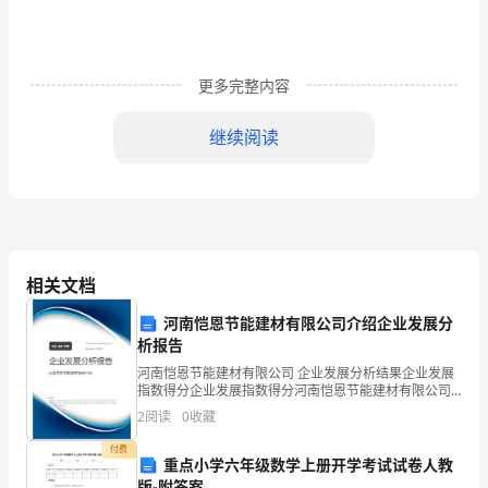
动
会
更多完整内容
播
送
继续阅读
您是运动场上正义的化身，
稿
之
您是比赛场中公证的使者，
“致
您手中挥动的令旗，
工
相关文档
为比赛增添一道亮丽的风景线！
作
河南恺恩节能建材有限公司介绍企业发展分
我们为你高歌，
析报告
人
我们为你欢唱，
河南恺恩节能建材有限公司 企业发展分析结果企业发展
指数得分企业发展指数得分河南恺恩节能建材有限公司
员、
综合得分说明：企业发展指数根据企业规模、企业创
2
阅读
0
收藏
新、企业风险、企业活力四个维度对企业发展情况进行
致
评价。
幕后英雄
付费
重点小学六年级数学上册开学考试试卷人教
观
版-附答案