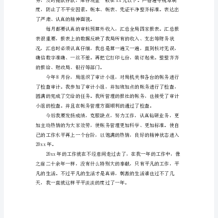
范
文
报
工作。
社
财
务
部
的
工
作
总
结
范