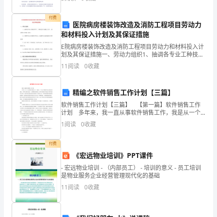
做
象和自动化特征、三种思维:理论思维:以
报
付费
医院病房楼装饰改造及消防工程项目劳动力
和材料投入计划及其保证措施
社
E院病房楼装饰改造及消防工程项目劳动力和材料投入计
的
划及其保证措施一、劳动力组织1、抽调各专业工种技术
骨干，并配足各专业施工人员， 组成强有力的施工队
11
阅读
0
收藏
主
伍。2、按照劳动力计划落实劳动力，加强劳动力进场的
组
管
精编之软件销售工作计划【三篇】
会
软件销售工作计划【三篇】 【第一篇】软件销售工作
计划 多年来，我一直从事软件销售工作，我是从一个
计、
完全不懂软件的人到现在的成就，其中的心酸与成功一
1
阅读
0
收藏
言难荆我们都知道，软件市场的竞争造就了软件渠道浮
核
出
付费
算
《宏远物业培训》PPT课件
- 宏远物业培训 - （内部员工） - 培训的意义 - 员工培训
预
是物业服务企业经营管理现代化的基础
算
11
阅读
0
收藏
外