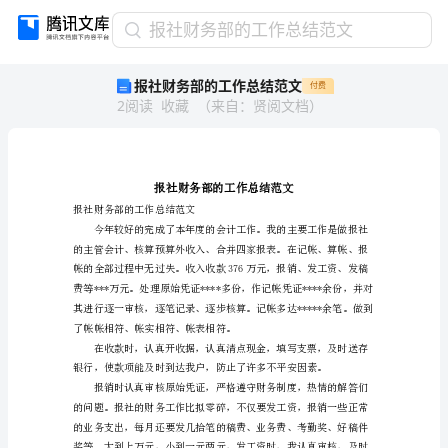
报
报社财务部的工作总结范文
社
报社财务部的工作总结范文
付费
财
2
阅读
收藏
（
来自
：
贤阅文档
）
务
部
的
工
作
总
报社财务部的工作总结范文
结