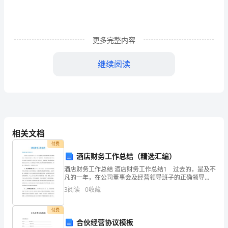
总
则
（一）
更多完整内容
为
精品文章
继续阅读
加
强
项
目
相关文档
经
付费
酒店财务工作总结（精选汇编）
理
酒店财务工作总结 酒店财务工作总结1 过去的，是及不
部
凡的一年，在公司董事会及经营领导班子的正确领导
下，财务部全体员工，团结一致，紧密配合，比较顺利
3
阅读
0
收藏
的完成了公司会计核算、报表报送、财务计划、财务分
消
析、
付费
防
合伙经营协议模板