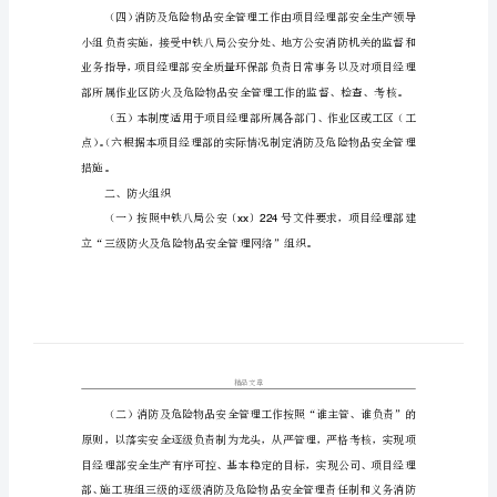
品
等
公司的有关规定，制定本制度。
管
理
制
度》
《消
防
同评比。
及
危
险