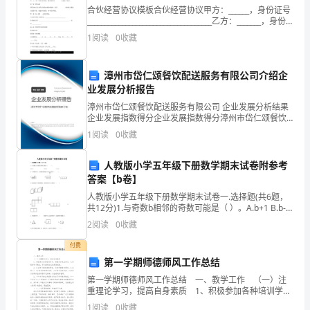
及
合伙经营协议模板合伙经营协议甲方：______，身份证号
____________________________________乙方：_______，身份
危
证号_____________________
（四）义务消防队组织
1
阅读
0
收藏
险
1
漳州市岱仁颂餐饮配送服务有限公司介绍企
物
业发展分析报告
品
漳州市岱仁颂餐饮配送服务有限公司 企业发展分析结果
企业发展指数得分企业发展指数得分漳州市岱仁颂餐饮
2
管
配送服务有限公司综合得分说明：企业发展指数根据企
1
阅读
0
收藏
业规模、企业创新、企业风险、企业活力四个维度对企
班全体员工
理
业发
人教版小学五年级下册数学期末试卷附参考
工
答案【b卷】
作，
人教版小学五年级下册数学期末试卷一.选择题(共6题，
共12分)1.与奇数b相邻的奇数可能是（ ）。A.b+1 B.b-1
C.b+22.下列图形中，从侧面看
保
2
阅读
0
收藏
1
障
付费
第一学期师德师风工作总结
施
第一学期师德师风工作总结 一、教学工作 （一）注
重理论学习，提高自身素质 1、积极参加各种培训学
工
习，积极参加政治学习，认真做好学习笔记，努力提高
1
阅读
0
收藏