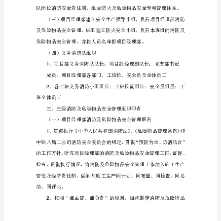
物
品、
爆
炸
物
品
措施。
等
二、防火组织
管
理
制
度》
一、