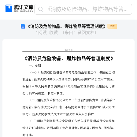
《消
《消防及危险物品、爆炸物品等管理制度》
防
《消防及危险物品、爆炸物品等管理制度》
付费
及
1
阅读
收藏
（
来自
：
贤阅文档
）
危
险
物
品、
精品文章
爆
炸
一、总则
物