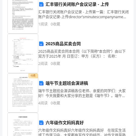
汇丰银行关闭账户会议记录 - 上传
望
汇丰银行关闭账户会议记录 - 上传第一篇：汇丰银行关闭
未
账户会议记录-上传director’sminutescompanyname：
time：xxxxxxplace：xxxxxxxcontents：xx
1
阅读
0
收藏
来：
我
2025商品买卖合同
的
2025商品买卖合同本合同（以下简称“本合同”）由以下
双方于2025年 月 日签订：甲方（买方）： 名称：
医
2
阅读
0
收藏
生
付费
年
端午节主题班会演讲稿
终
端午节主题班会演讲稿各位老师、亲爱的同学们：大家
好！今天我要和大家分享的主题是《端午节》。端午
医
节，又称为龙舟节，是我国民间的传统节日之一。每年
4
阅读
0
收藏
农历五月初五，全国各地的人们都会庆祝这个传统节
日。端午节有
疗
工
六年级作文妈妈真好
六年级作文妈妈真好六年级作文妈妈真好 在现实生活
作
或工作学习中，大家都有写作文的经历，对作文很是熟