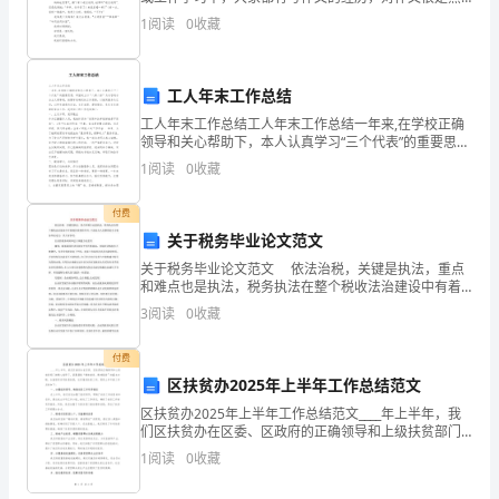
悉吧，作文是通过文字来表达一个主题意义的记叙方
总
1
阅读
0
收藏
法。为了让您在写作文时更加简单方便，下面是小编为
大家整
结
工人年末工作总结
2023
工人年末工作总结工人年末工作总结一年来,在学校正确
年，
领导和关心帮助下，本人认真学习“三个代表”的重要思
想，牢固树立以“八荣八耻”为内容的社会主义荣辱观，按
1
阅读
0
收藏
医
照学校确定的工作思路，以微笑服务为己任，以学生
疗
付费
关于税务毕业论文范文
领
关于税务毕业论文范文 依法治税，关键是执法，重点
和难点也是执法，税务执法在整个税收法治建设中有着
域
极其重要的作用。下面是为大家整理的关于税务毕业论
3
阅读
0
收藏
文，供大家参考。 企业的税务风险和会
已
付费
经
区扶贫办2025年上半年工作总结范文
取
区扶贫办2025年上半年工作总结范文____年上半年，我
们区扶贫办在区委、区政府的正确领导和上级扶贫部门
的精心指导下，紧紧围绕“精准扶贫、精准脱贫”的基本方
得
1
阅读
0
收藏
略，全面落实各项扶贫政策，扎实推进扶贫工作。
了