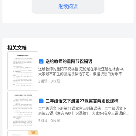
年
继续阅读
终
医
疗
个医疗保健系统的效率和质量。
工
相关文档
作
送给教师的重阳节祝福语
总
送给教师的重阳节祝福语 无论是在学校还是在社会中，
大家最不陌生的就是祝福语了吧，根据祝愿的对象不
结
同，祝福语分为吉日喜庆祝福语、寿诞祝福语、事业祝
3
阅读
0
收藏
福语、祝酒词等。相信写祝福语是一个让许多人都头痛
回
的
大的社会影响。
顾
二年级语文下册第27课寓言两则说课稿
过
二年级语文下册第27课寓言两则说课稿 二年级语文下
册第27课《寓言两则》说课稿1 大家好!我今天说课的
内容是《守株待兔》，下面我就将从教材，教学目标、
去，
5
阅读
0
收藏
教学想法，教学程序，等几方面对本课的设计进行
展
付费