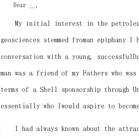
geosciencesstemmedfromanepiphanyIhadwhilstengagedin
conversationwithayoung,successfulDutchmaninDubai.This
manwasafriendofmyFatherswhowasdiscussingwithmethe
termsofaShellsponsorshipthroughUniversity,and
essentiallywhoIwouldaspiretobecome.
Ihadalwaysknownabouttheattractivenessofthe
industrywhichmyFatherhasbeeninvolvedinforcloseto
fortyyearsandknewthatitwaswh
pursueacareer";theonlyquestionwas,inwhichfield
Ihavealwaysbeenfascinatedbyandexcelledin