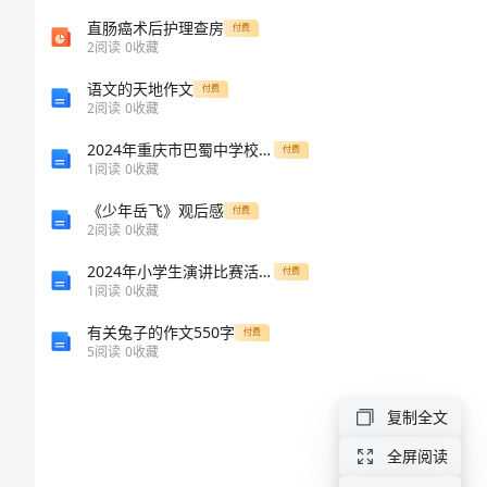
（精
直肠癌术后护理查房
付费
2
阅读
0
收藏
选
语文的天地作文
付费
2
阅读
0
收藏
模
2024年重庆市巴蜀中学校高一上学期期中考试化学试卷解析版
付费
1
阅读
0
收藏
板）
《少年岳飞》观后感
付费
美
2
阅读
0
收藏
国
2024年小学生演讲比赛活动方案
付费
1
阅读
0
收藏
留
有关兔子的作文550字
付费
学
5
阅读
0
收藏
怎
么
复制全文
ofwork?
写
全屏阅读