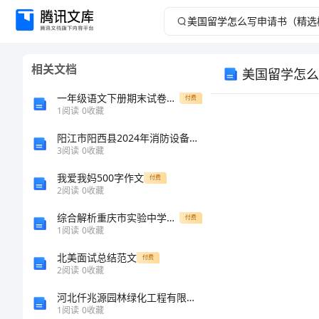
美
国
相关文档
美国留学怎么
留
一年级语文下册期末试卷汇总
付费
学
1
阅读
0
收藏
阳江市阳西县2024年消防设备操作员考试题库附答案【完整版】
怎
3
阅读
0
收藏
么
我爱我妈500字作文
付费
2
阅读
0
收藏
写
综合解析重庆市实验中学数学七年级上册第四单元几何图形初步专题攻克试卷（解析版）
付费
1
阅读
0
收藏
申
北美面试总结范文
Dear__,
付费
请
2
阅读
0
收藏
河北仟兆源园林绿化工程有限公司介绍企业发展分析报告
书
1
阅读
0
收藏