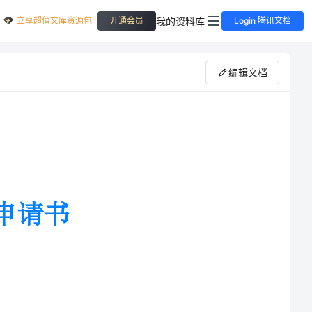
立享超值文库资源包
我的资料库
开通会员
Login 腾讯文档
编辑文档