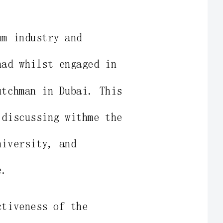
ereIwouldbe"destinedto