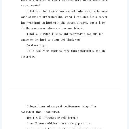
新
人
自
我
介
绍
英
语
agoodchance.
邮
件
新
wecanments!