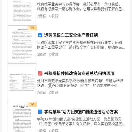
供
教育教学业务学习心得体会 我们心里有一些收获后，
就很有必要写一篇心得体会，它可以帮助我们了解自己
schooltime.
相
的这段时间的学习、工作生活状态。那么好的心得体会
2
阅读
0
收藏
都具备一些什么特点呢？下面是小编收集整理的教育教
关
学业务
付费
的
运输区跟车工安全生产责任制
运输区跟车工安全生产责任制是指在运输行业中，运输
内
区跟车工需要遵守一系列安全生产责任制度，以确保自
身和他人的安全。运输区跟车工是指在运输区域内跟随
job.
容，
2
阅读
0
收藏
车辆进行工作的人员，包括车辆驾驶员、交通指挥员
等。他们在
欢
书稿辨析并修改病句专题总结归纳通用
迎
外对市爱戴阳光实验学校“辨析并修改病句〞专题总结归
阅
纳语；⑤名词或名词短语〔带“的〞的语要放在不带
“的〞的语之前〕5.多项状语顺序排列不当。如：——十
2
阅读
0
收藏
读！
校书稿 (5)与作家不同的是，摄影家们把自已对山川、
付费
学院某年“活力团支部”创建遴选活动方案
Hello!
学院XX年“活力团支部”创建遴选活动方案 为贯彻落实
My
《共青团中央改革方案》有关精神，深入实施高校基层
团支部“活力提升”工程，根据团中央学校部《关于开展XX
1
阅读
0
收藏