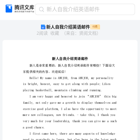
新
新人自我介绍英语邮件
人
新人自我介绍英语邮件
付费
自
2
阅读
收藏
（
来自
：
贤阅文档
）
我
介
绍
英
语
邮
家提供相关的内容，欢迎阅读！
件