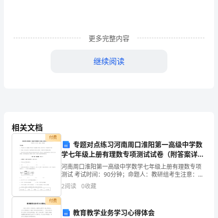
英
语
邮
更多完整内容
件
继续阅读
有
哪
confidentthatIcansueed.
些？
下
相关文档
面
付费
专题对点练习河南周口淮阳第一高级中学数
给
学七年级上册有理数专项测试试卷（附答案详
解）
河南周口淮阳第一高级中学数学七年级上册有理数专项
大
测试 考试时间：90分钟；命题人：教研组考生注意：
intheyearofxx.
1、本卷分第I卷（选择题）和第Ⅱ卷（非选择题）两部
2
阅读
0
收藏
家
分，满分100分，考试时间90分钟2、答卷前，考生务
付费
提
教育教学业务学习心得体会