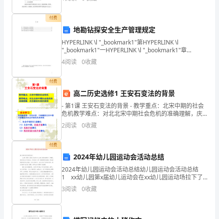
年高校共青团“活力团支部”创建遴选活动的通知
name
is
付费
地勘钻探安全生产管理规定
ANYJOB,
HYPERLINK \l "_bookmark1"第HYPERLINK \l
pressure.
"_bookmark1"一HYPERLINK \l "_bookmark1"章
from
HYPERLINK \l "_bookmar
4
阅读
0
收藏
ANYJOB,
付费
my
高二历史选修1 王安石变法的背景
p
- 第1课 王安石变法的背景 - 教学重点：北宋中期的社会
危机教学难点：对北北宋中期社会危机的准确理解，庆
新
历新政失败的原因 - -
2
阅读
0
收藏
人
自
付费
我
2024年幼儿园运动会活动总结
介
2024年幼儿园运动会活动总结幼儿园运动会活动总结
绍
1 xx幼儿园第x届幼儿运动会在xx幼儿园运动场拉下了
帷幕。虽然运动会已经结束，但运动会上那一场场精彩
英
3
阅读
0
收藏
的画面，热闹的氛围仍然记忆犹新。在这次活动中
语
邮