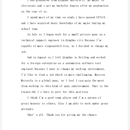
人
是
非
常
重
要
的，
Goodmorning!
新
人
interview,
自
我
介
绍