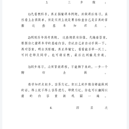
一
同
学
们
开
学
一
个
月，
感
觉
自
己