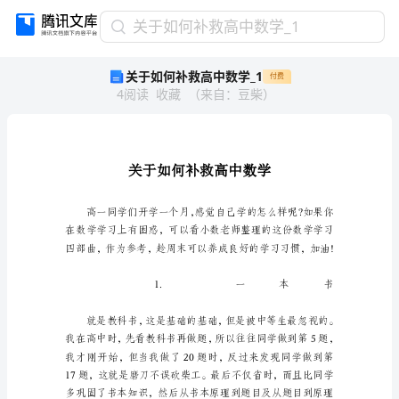
关
关于如何补救高中数学_1
于
关于如何补救高中数学_1
付费
如
4
阅读
收藏
（
来自
：
豆柴
）
何
补
救
高
中
数
学