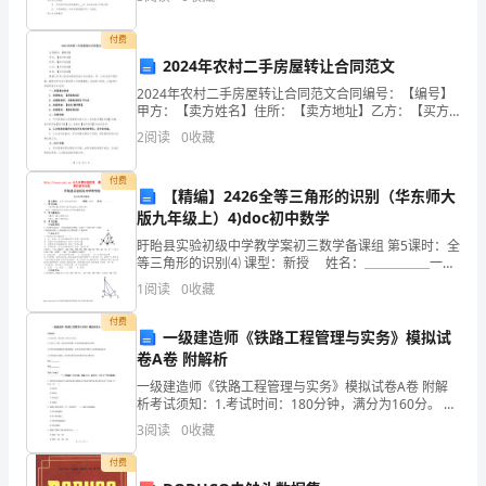
签订此代理合作品牌合同。第二条 定义甲方：指拥有某
品
理
付费
的
2024年农村二手房屋转让合同范文
2024年农村二手房屋转让合同范文合同编号：【编号】
这
甲方：【卖方姓名】住所：【卖方地址】乙方：【买方
姓名】住所：【买方地址】根据《中华人民共和国合同
2
阅读
0
收藏
份
法》有关规定，甲、乙双方经平等协商，就转让甲方名
下的
数
付费
【精编】2426全等三角形的识别（华东师大
学
版九年级上）4)doc初中数学
盱眙县实验初级中学教学案初三数学备课组 第5课时：全
学
等三角形的识别⑷ 课型：新授 姓名：＿＿＿＿＿一、
学习目标：⒈会利用HL的判定方法判定直角三角形全
1
阅读
0
收藏
习
等。 ⒉进一步熟练使用“分
付费
四
一级建造师《铁路工程管理与实务》模拟试
卷A卷 附解析
部
一级建造师《铁路工程管理与实务》模拟试卷A卷 附解
析考试须知：1.考试时间：180分钟，满分为160分。 2.
曲，
全卷共三大题，包括单项选择题、多项选择题和案例分
3
阅读
0
收藏
析题。3.作答单项选择题和多项选择题时，采
作
付费