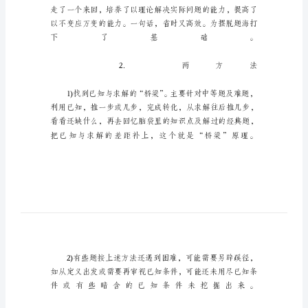
_1
关
于
如
何
补
救
高
中
数
学
高