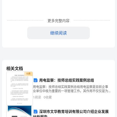
学
的
更多完整内容
怎
么
继续阅读
样
呢?
如
果
相关文档
付费
你
用电监察：技师总结实践案例总结
在
用电监察：技师总结实践案例总结用电监察是目前企事
业单位中极为重要的一项管理工作。其作用不仅仅是为
数
了降低用电成本，更为要的是保证用电的安全、稳定和
1
阅读
0
收藏
规范。在实践中，很多企事业单位都将用电监察列为日
学
常管理的
深圳市文华教育培训有限公司介绍企业发展
学
分析报告