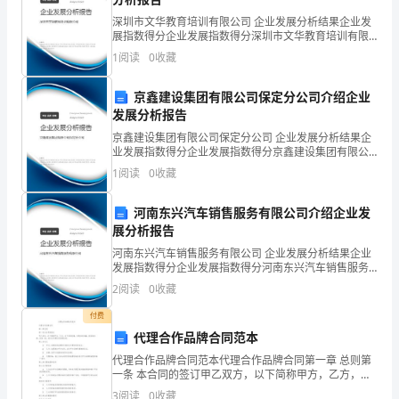
习
深圳市文华教育培训有限公司 企业发展分析结果企业发
展指数得分企业发展指数得分深圳市文华教育培训有限
上
公司综合得分说明：企业发展指数根据企业规模、企业
1
阅读
0
收藏
创新、企业风险、企业活力四个维度对企业发展情况进
有
行评
京鑫建设集团有限公司保定分公司介绍企业
困
发展分析报告
京鑫建设集团有限公司保定分公司 企业发展分析结果企
惑，
业发展指数得分企业发展指数得分京鑫建设集团有限公
司保定分公司综合得分说明：企业发展指数根据企业规
可
1
阅读
0
收藏
模、企业创新、企业风险、企业活力四个维度对企业发
展情
以
河南东兴汽车销售服务有限公司介绍企业发
展分析报告
看
河南东兴汽车销售服务有限公司 企业发展分析结果企业
小
发展指数得分企业发展指数得分河南东兴汽车销售服务
有限公司综合得分说明：企业发展指数根据企业规模、
2
阅读
0
收藏
数
企业创新、企业风险、企业活力四个维度对企业发展情
况进
付费
老
代理合作品牌合同范本
师
代理合作品牌合同范本代理合作品牌合同第一章 总则第
一条 本合同的签订甲乙双方，以下简称甲方，乙方，为
整
了共同发展，实现互利共赢，经友好协商，达成一致，
3
阅读
0
收藏