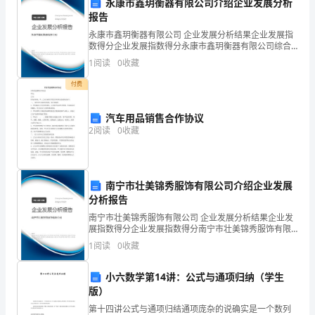
永康市鑫玥衡器有限公司介绍企业发展分析
常
报告
生
永康市鑫玥衡器有限公司 企业发展分析结果企业发展指
数得分企业发展指数得分永康市鑫玥衡器有限公司综合
得分说明：企业发展指数根据企业规模、企业创新、企
产
1
阅读
0
收藏
业风险、企业活力四个维度对企业发展情况进行评价。
3.检查原材料
该企
检
付费
查
汽车用品销售合作协议
2
阅读
0
收藏
和
质
量
南宁市壮美锦秀服饰有限公司介绍企业发展
4.填写记录
分析报告
控
南宁市壮美锦秀服饰有限公司 企业发展分析结果企业发
展指数得分企业发展指数得分南宁市壮美锦秀服饰有限
制
公司综合得分说明：企业发展指数根据企业规模、企业
施。
1
阅读
0
收藏
创新、企业风险、企业活力四个维度对企业发展情况进
的
行评
小六数学第14讲：公式与通项归纳（学生
重
版）
要
第十四讲公式与通项归结通项庞杂的说确实是一个数列