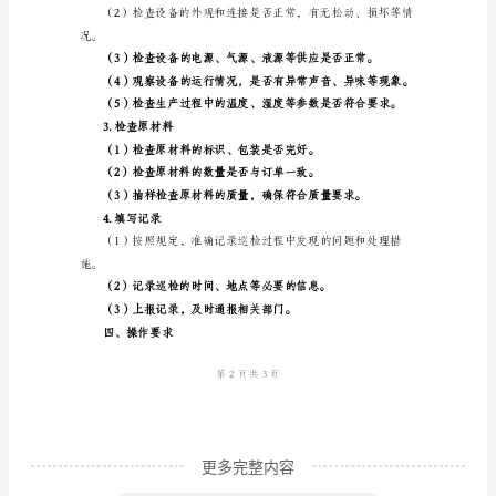
一、
总
养。
则
1.
处理措施。
生
产
发生。
检
三、操作流程
查
1.准备工作
工
是
企
业
生
更多完整内容