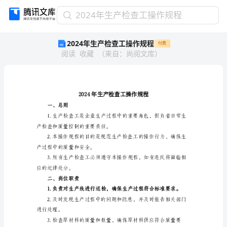
2024
2024年生产检查工操作规程
年
2024年生产检查工操作规程
付费
生
阅读
收藏
（
来自
：
尚阅文库
）
产
检
查
工
操
作
一、总则
规