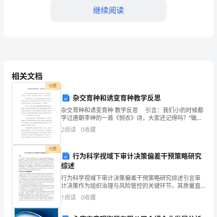
产
继续阅读
过
程
中
装备。
的
相关文档
付费
重
杂交育种和诱变育种教学反思
（3）检查工作记录的准备。
要
杂交育种和诱变育种 教学反思 引言：我们小的时候都
学过唐朝李绅的一首《悯农》诗，大家还记得吗？“锄禾
角
2.巡检生产线
日当午，汗滴禾
2
阅读
0
收藏
色，
付费
行为科学视域下审计决策偏差干预策略研究
担
运行。
综述
负
行为科学视域下审计决策偏差干预策略研究综述引言审
计决策作为组织治理与风险管控的关键环节，其质量直
着
接受到决策偏差的影响。在行为科学视角下，审计人员
1
阅读
0
收藏
况。
的认知局限、情绪干扰及社会偏好等非理性因素，常导
日
致判断偏