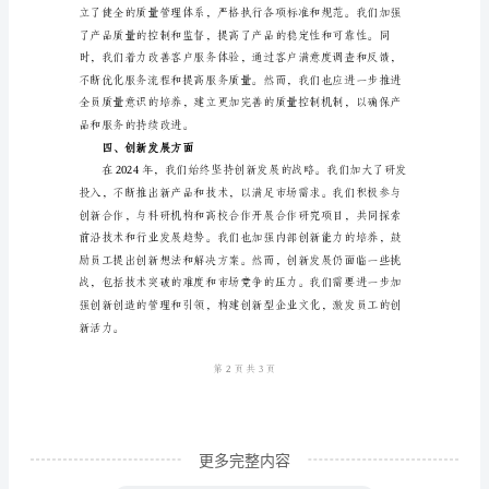
总
结
尊
敬
大的市场竞争。
的
二、团队建设方面
领
导、
同
事
们：
大
家
更多完整内容
好！