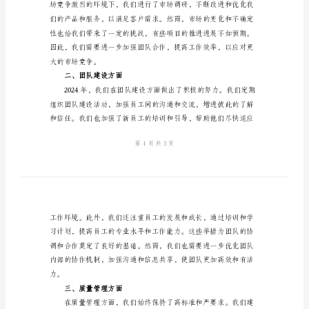
年
终
工
作
总
结
一、市场拓展方面
主
持
2024
年
终
工
作