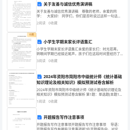
关于友善与诚信优秀演讲稿
荣
关于友善与诚信优秀演讲稿 尊敬的老师，亲爱的同
学： 大家好! 同学们，你们是否听说过这样一句话：
幸
“诚信友善不是智慧，但是这常常能放射出比智慧更加诱
2
阅读
0
收藏
人的光芒。”茫茫人海，芸芸众生，我们生活中哪
能
品和服务的持续改进。
付费
够
小学生学期末家长评语集汇
四、创新发展方面
为
小学生学期末家长评语集汇亲爱的家长们：时光荏苒，
转眼间学期已经接近尾声，孩子们在这段时间里经历了
大
许多学习和成长的机会。现在是我与您交流孩子学习情
3
阅读
0
收藏
况的时候了，以下是我对本学期孩子们的评语集汇。1.
学习
家
2024年资阳市简阳市中级统计师《统计基础
做
知识理论及相关知识》模拟预测试卷含解析
2024
2024年资阳市简阳市中级统计师《统计基础知识理论及
相关知识》模拟预测试卷含解析 第1题：单选题(本题1
年
分)以下关于会计科目和账户关系的说法中，错误的是
1
阅读
0
收藏
（??）。A.账户是根据会计科目设置的，而会计科
终
开题报告写作注意事项
工
开题报告写作注意事项开题报告写作注意事项 导语：
开题报告写作有哪些注意事项呢?在开题报告中，对论文