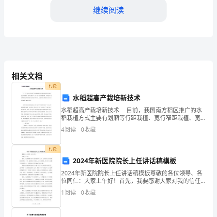
继续阅读
我
是
XXX，
在
相关文档
这
付费
个
水稻超高产栽培新技术
水稻超高产栽培新技术 目前，我国南方稻区推广的水
特
稻栽植方式主要有划厢等行距栽植、宽行窄距栽植、宽
力。
窄行栽植和“立体三围”强化栽植四种。水稻超高产栽培需
殊
4
阅读
0
收藏
要特定的密度和较高的肥水管理条件，而传统的水稻栽
三、质量管理方面
的
付费
2024年新医院院长上任讲话稿模板
时
2024年新医院院长上任讲话稿模板尊敬的各位领导、各
刻，
位同仁：大家上午好！首先，我要感谢大家对我的信任
和支持，让我有机会担任新医院的院长一职。我深感责
1
阅读
0
收藏
我
任重大，也倍感荣幸，将竭尽全力履行好这份职责，为
医院
很