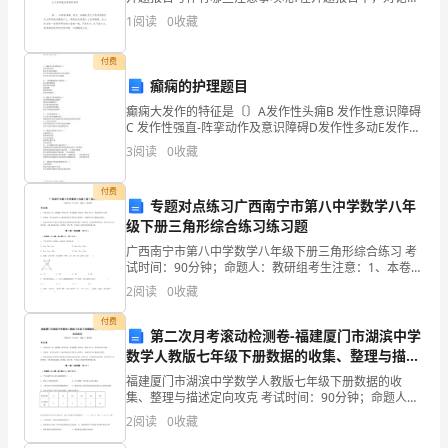
作
名称有着明确的要求。下面是小编分享的开题报告写作
新活力。
1
阅读
0
收藏
的注意事项，欢迎阅读! 开题报告主
总
付费
结。
癫痫的护理题目
回
癫痫大发作的特征是〔〕A发作性头痈B 发作性意识障碍
C 发作性强直-阵挛动作及意识障碍D发作性多动E发作性
首
偏瘫诊断癫痫通常主要依靠〔〕A九脑电图检查B 神经系
3
阅读
0
收藏
统体检C 脑CTD 临床表现E 脑脊液检查
过
付费
专题对点练习广西南宁市第八中学数学八年
去
级下册三角形综合练习练习题
的
广西南宁市第八中学数学八年级下册三角形综合练习 考
试时间：90分钟；命题人：教研组考生注意：1、本卷分
一
第I卷（选择题）和第Ⅱ卷（非选择题）两部分，满分100
2
阅读
0
收藏
分，考试时间90分钟2、答卷前，考生务必用0
年，
付费
第二次月考滚动检测卷-福建厦门市湖滨中学
我
数学人教版七年级下册数据的收集、整理与描述
定向攻克B卷（解析版）
们
福建厦门市湖滨中学数学人教版七年级下册数据的收
集、整理与描述定向攻克 考试时间：90分钟；命题人：
教研组考生注意：1、本卷分第I卷（选择题）和第Ⅱ卷
经
2
阅读
0
收藏
（非选择题）两部分，满分100分，考试时间90分钟2