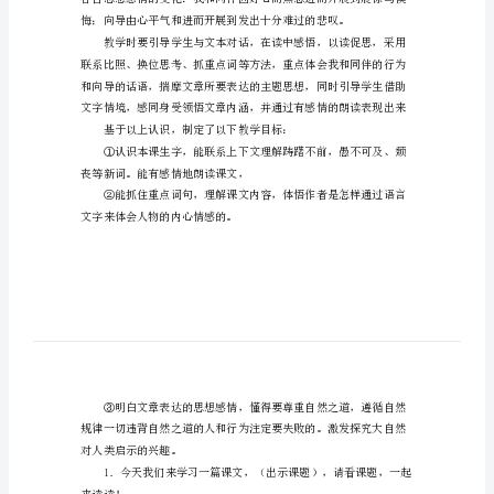
计
有
关
自
然
之
道
的
块进展教学。
教
学
设
计