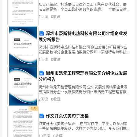
从自己做起，打造廉洁自律的员工团队在现代社会，廉
大
洁自律是每一个员工都必须具备的素质。一个廉洁自律
方，可以多读几次
的员工不仅代表公司形象，更代表个人品德。如何从自
自
2
阅读
0
收藏
己做起，打造廉洁自律的员工团队呢？下面我们就从以
2．分节读课文，相机正音、释义
下几个方
然，
深圳市豪斯特电热科技有限公司介绍企业发
更
展分析报告
深圳市豪斯特电热科技有限公司 企业发展分析结果企业
重
发展指数得分企业发展指数得分深圳市豪斯特电热科技
有限公司综合得分说明：企业发展指数根据企业规模、
要
1
阅读
0
收藏
企业创新、企业风险、企业活力四个维度对企业发展情
况进
的
衢州市浩元工程管理有限公司介绍企业发展
分析报告
是
衢州市浩元工程管理有限公司 企业发展分析结果企业发
读！
启
展指数得分企业发展指数得分衢州市浩元工程管理有限
公司综合得分说明：企业发展指数根据企业规模、企业
嘲鸫：这是一种生活在海边的鸟
2
阅读
0
收藏
发
创新、企业风险、企业活力四个维度对企业发展情况进
行评
付费
颓丧：这个颓字也是要注意的
学
作文开头优美句子集锦
生
作文开头优美句子集锦 在的写作中，学生可以多积累
一些简短的优美段落，这样才更方便记忆。今天我们就
3．现在请你说说自然之道的意思
一起来看看作文开头集锦吧! 1) 你要知道，奋斗的日子
学
10
阅读
0
收藏