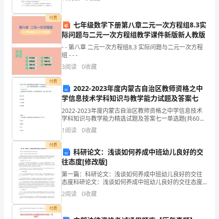
很慢，满载着期待的目光，也满含辛酸与困难。
学生发言预测：
会
付费
七年级数学下册第八章二元一次方程组8.3实
也许是弱肉强食、适者生存
理
际问题与二元一次方程组教学课件新版新人教版
性
- - 第八章 二元一次方程组8.3 实际问题与二元一次方程
组 - - -
地
3
阅读
0
收藏
思
付费
2022-2023年度内蒙古自治区教师资格之中
考，
学信息技术学科知识与教学能力试题及答案七
2022-2023年度内蒙古自治区教师资格之中学信息技术
进
学科知识与教学能力精选试题及答案七一单选题(共60
题)1、智能机器人利用计算机来模拟人类思维而展开的
1
阅读
0
收藏
而
系列活动，属于计算机应用中的（ ）。A.
付费
引
科研论文：浅谈如何养成中班幼儿良好的交
往态度[修改版]
导
第一篇：科研论文：浅谈如何养成中班幼儿良好的交往
态度科研论文：浅谈如何养成中班幼儿良好的交往态度
学
科研论文：浅谈如何养成中班幼儿良好的交往态度 【摘
2
阅读
0
收藏
要】 当家庭中的宝贝疙瘩走进幼儿园这个集体时，如何
生
帮
付费