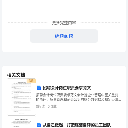
示。
学
更多完整内容
习
本
继续阅读
课，
除
了
对人类启示的兴趣。
引
相关文档
付费
导
来读读！
招聘会计岗位职责要求范文
学
招聘会计岗位职责要求范文会计是企业管理中至关重要
的角色，负责管理和记录公司的财务数据以及制定经济
生
决策。因此，招聘会计岗位需要考虑到一系列专业知识
8
阅读
0
收藏
和技能，以保证其在职位上的表现和能力。以下是一份
热
会计岗位
爱
从自己做起，打造廉洁自律的员工团队