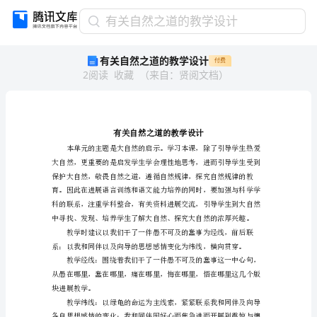
有
有关自然之道的教学设计
关
有关自然之道的教学设计
付费
自
2
阅读
收藏
（
来自
：
贤阅文档
）
然
之
道
的
教
学
设