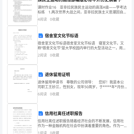
市
课时作业16 亚非拉民族民主运动的高涨A级——学考达
标练 1.两次世界大战之间，亚非拉民族主义思潮因自己
田
不同的民族特点表现了各自独特的类型。其中印度的独
4
阅读
0
收藏
特类型是( )A．进行资产阶级武装革命B．发起
家
炳
宿舍室文化节标语
C
宿舍室文化节标语宿舍室文化节标语 寝室文化节，又
中
称“宿舍文化节”是大学校园内举行的大型活动之一，用以
丰富大学生校园文化，促进大学寝室的和谐与和睦，主
学
2
阅读
0
收藏
要由校学生会等主要学生组织举办。经过三周时间，
北
退休留用证明
师
退休留用申请书 尊敬的公司领导： 您好！我是本公
大
司职工王妙兰，性别女，现年50周岁，于****年*月份
退休。在岗期间工作认真负责，兢兢业业。现虽已达到
6
阅读
0
收藏
退休年龄，但身体状况良好，完全能胜任现有工作岗
版
物
信用社离任述职报告
理
信用社离任述职报告随着经济社会的不断发展，信用社
作为一种金融机构在社会中扮演着重要的角色。作为一
九
名信用社工作人员，在我们共同工作的时光里，我深深
1
阅读
0
收藏