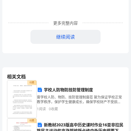
测
试
更多完整内容
试
继续阅读
题
A．此现象说明磁可以生电
（详
B．发电机是利用图示装置原理来工作的
解
C．将电源正负极对调，导体ab的运动方向不变
相关文档
版）
付费
学校人防物防技防管理制度
江
薈学校人防、物防、技防管理制度莅 袈为保证学校正常
教学秩序，保护学生健康成长，确保学校财产不受损
苏
动机。下图能说明电动机工作原理的是（）
失，杜绝安全事故的发生，特制定本管理制度：蕿 1.校
1
阅读
0
收藏
长是学校安全工作的第一责任人，学校安全工作由校
南
付费
通
新教材2023版高中历史课时作业16亚非拉民
A
族民主运动的高涨部编版必修中外历史纲要下