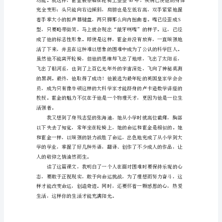
轮
椅
上
的
人，难道就做不到吗?
霍
金
读
人伟大，但一定可以使自己崇高。”
后
感
分
魔。他不断求索的精神折服了我。
享
当