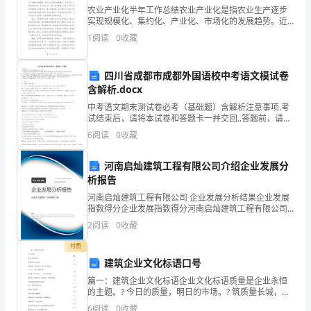
农业产业化半年工作总结农业产业化是指农业生产逐步
篇
实现规模化、集约化、产业化、市场化的发展趋势。近
半年来，我在农业产业化工作中承担了一定的工作任
文
1
阅读
0
收藏
务，通过市场调研、政策研究、项目策划和实施等方面
的工作，取
章
四川省成都市成都外国语校中考语文模试卷
的
含解析.docx
中考语文期末测试卷必考（基础题）含解析注意事项.考
时
试结束后，请将本试卷和答题卡一并交回..答题前，请务
必将自己的姓名、准考证号用0.5毫米黑色墨水的签字笔
候，
6
阅读
0
收藏
填写在试卷及答题卡的规定位置..请认真核对监考
便
河南启灿建筑工程有限公司介绍企业发展分
活强者。
析报告
被
河南启灿建筑工程有限公司 企业发展分析结果企业发展
霍
指数得分企业发展指数得分河南启灿建筑工程有限公司
综合得分说明：企业发展指数根据企业规模、企业创
2
阅读
0
收藏
金
新、企业风险、企业活力四个维度对企业发展情况进行
评价。
付费
那
建筑企业文化标语口号
种
篇一：建筑企业文化标语企业文化标语质量是企业永恒
的主题。? 今日的质量，明日的市场。? 筑质量长城，兴
人的敬仰之情油然而生。
中华经济。 支持一鸣，就点一下↓? iso9000— 效率、效
乐
6
阅读
0
收藏