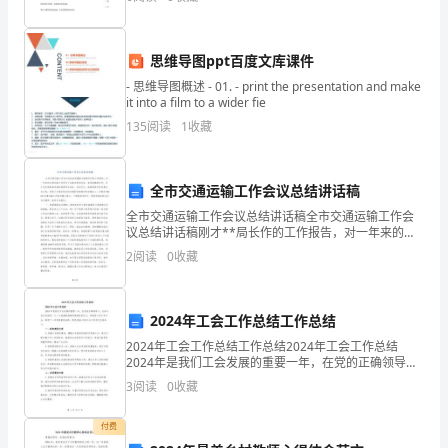
益之源。? 构造“质量、环境、安全”
观、
感
思维导图ppt百度文库课件
- 思维导图概述 - 01. - print the presentation and make
恩
it into a film to a wider fie
135
阅读
1
收藏
的
生活，这样你的生活才能充满阳光。
心
全市交通运输工作会议总结讲话稿
深
全市交通运输工作会议总结讲话稿全市交通运输工作会
议总结讲话稿刚才**局长作的工作报告，对一年来的交
深
通运输工作进行了实事求是的总结、客
2
阅读
0
收藏
地
感
2024年工会工作总结工作总结
动
2024年工会工作总结工作总结2024年工会工作总结
2024年是我们工会发展的重要一年，在党的正确领导
了。
下，全体工会会员团结一心，以饱满的热情和高度的责
3
阅读
0
收藏
任心，积极投入到工作中去，取得了一系列显著的成
绩。
付费