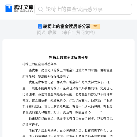
轮
轮椅上的霍金读后感分享
椅
轮椅上的霍金读后感分享
付费
上
阅读
收藏
（
来自
：
贤阅文档
）
的
霍
金
读
后
感
轮椅上的霍金读后感分享
分