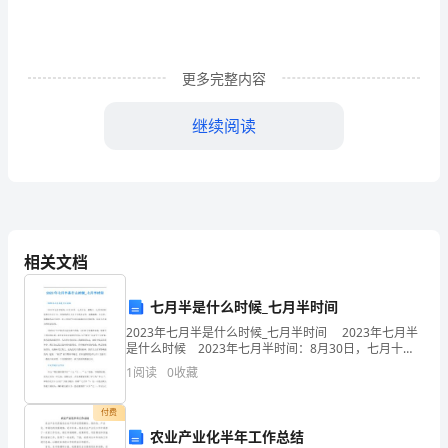
我
第
更多完整内容
一
次
继续阅读
读
完
《轮
椅
相关文档
上
七月半是什么时候_七月半时间
的
2023年七月半是什么时候_七月半时间 2023年七月半
是什么时候 2023年七月半时间：8月30日，七月十
霍
五，星期三。七月半时间是农历七月十五。每年的农历
1
阅读
0
收藏
七月十五是中元节，俗称施孤、七月半，佛
金》
付费
这
农业产业化半年工作总结