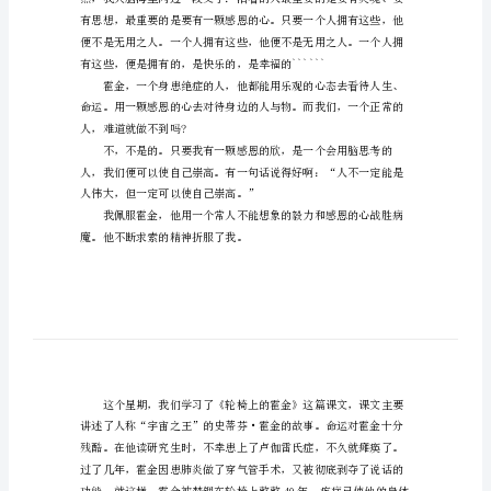
那种乐观、感恩的心深深地感动了。
享
轮
椅
上
的
霍
金
读
还拥有许多。
后
感
分
享