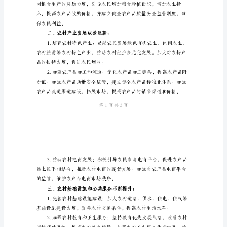
工
作
一、粮食生产稳步增长：
总
结
提高农田水利效益。
2024
年
镇
农
化、精细化。
业
农
村