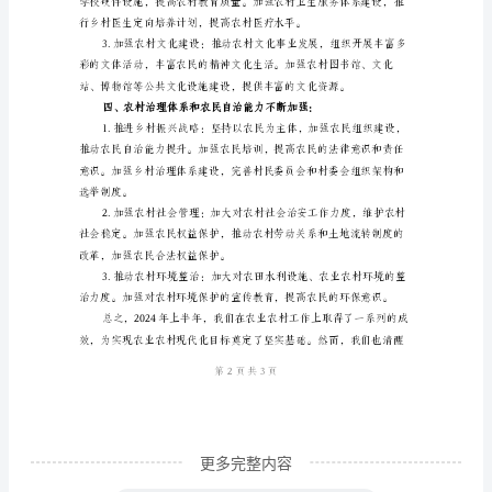
上
半
保农民利益。
年
二、农村产业发展成效显著：
工
作
总
品的扶持力度，促进农民增收。
结
2024
年
上
半
年，
农
更多完整内容