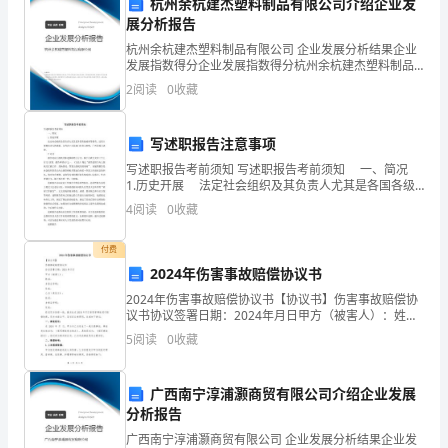
杭州余杭建杰塑料制品有限公司介绍企业发
和
展分析报告
进
杭州余杭建杰塑料制品有限公司 企业发展分析结果企业
发展指数得分企业发展指数得分杭州余杭建杰塑料制品
展，
有限公司综合得分说明：企业发展指数根据企业规模、
2
阅读
0
收藏
企业创新、企业风险、企业活力四个维度对企业发展情
况进
各
写述职报告注意事项
项
写述职报告考前须知 写述职报告考前须知 一、简况
1.历史开展 法定社会组织及其负责人尤其是各国各级
工
政府等都有。这里主要指负责人的述职。人代会上司法
4
阅读
0
收藏
部门负责人担忧。广州各部门述职。 2
作
选举制度。
付费
在
2024年伤害事故赔偿协议书
党
2024年伤害事故赔偿协议书【协议书】伤害事故赔偿协
议书协议签署日期：2024年月日甲方（被害人）：姓
中
名：身份证号码：住址：乙方（责任方）：姓名：身份
改革，加强农民合法权益保护。
5
阅读
0
收藏
证号码：住址：经过双方协商一致，就发生在2024年
央
广西南宁淳浦灏商贸有限公司介绍企业发展
的
分析报告
坚
广西南宁淳浦灏商贸有限公司 企业发展分析结果企业发