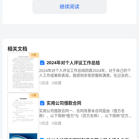
业
继续阅读
农
村
工
作
相关文档
的监管，维护农产品电商市场秩序。
取
付费
2024年对个人评议工作总结
得
2024年对个人评议工作总结回首2024年，对于自己的个
人工作成果和表现，我感到非常骄傲和满意。在过去的
了
一年里，我充分发挥了自己的专业能力和创造力，积极
1
阅读
0
收藏
参与各项工作，并取得了一系列的成就。首先，我在职
良
付费
好
实用公司借款合同
的
实用公司借款合同一、合同背景本合同是由（借方名
称）、以下简称“借方”与（贷方名称）、以下简称“贷方”
成
签订的借款合同。为明确双方的权利和义务，规范借款
1
阅读
0
收藏
关系，双方充分协商后达成如下协议：二、借款金额借
方应
绩