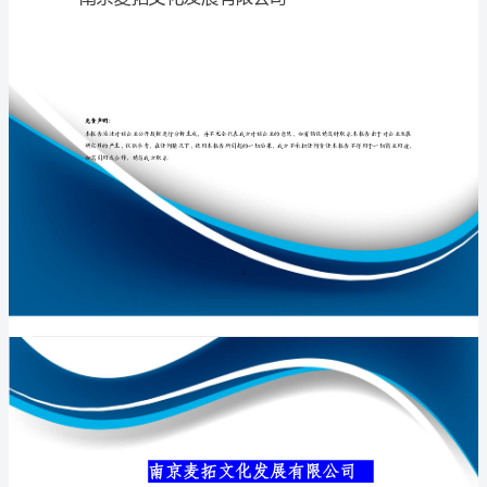
公
司
介
专业品质权威
绍
企
业
发
展
分