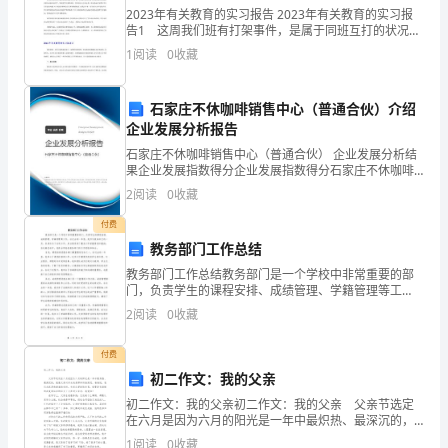
发
2023年有关教育的实习报告 2023年有关教育的实习报
告1 这周我们班有打架事件，是属于同班互打的状况，
展
其实在当天老师已经处理完毕，对于打架的双方都有所
南京麦拓文化发展有限公司综合得分
1
阅读
0
收藏
惩罚，但是当天结束后，被打的学生家长打电话到
指
数
石家庄不休咖啡销售中心（普通合伙）介绍
企业发展分析报告
得
石家庄不休咖啡销售中心（普通合伙） 企业发展分析结
果企业发展指数得分企业发展指数得分石家庄不休咖啡
分
销售中心（普通合伙）综合得分说明：企业发展指数根
2
阅读
0
收藏
据企业规模、企业创新、企业风险、企业活力四个维度
企
对企
付费
业
教务部门工作总结
教务部门工作总结教务部门是一个学校中非常重要的部
发
门，负责学生的课程安排、成绩管理、学籍管理等工
作。在过去的一年里，我作为教务部门的一员，亲身参
2
阅读
0
收藏
展
与了各项工作，并且感受到了教务工作的重要性和挑
战。在这篇总
1.2
企业画像
指
付费
初二作文：我的父亲
数
类别
初二作文：我的父亲初二作文：我的父亲 父亲节选定
得
在六月是因为六月的阳光是一年中最炽热、最深沉的，
空
行业
就像父亲对子女的爱那样炽热深沉。爸爸说，我们永远
1
阅读
0
收藏