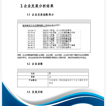
析
报
告
南
免责声明:
京
如需引用或合作，请与我方联系:
麦
拓
文
化
发
展
1
有