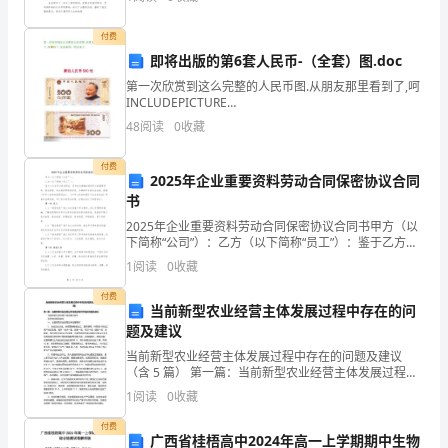
资质
空
是他甜蜜的负担。生活在爱的阳光里，我要没有遗憾的
分
在
产品服务
付费
南
教育
即将出版的第6套人民币-（全套）图.doc
京
第一次欣赏到这么完整的人民币图.从朋友那里看到了,呵
INCLUDEPICTURE
麦
1.3
发展历程
"http://imgcache.qq.com/qzone/em/e128.gif" \*
48
阅读
0
收藏
MERGEFORMATI
拓
付费
2025年企业重要资料劳动合同保密协议合同
文
2
书
化
2025年企业重要资料劳动合同保密协议合同书甲方（以
下简称“公司”）：乙方（以下简称“员工”）：鉴于乙方在
发
甲方担任职位，将有机会接触和获取甲方的重要资料、
1
阅读
0
收藏
商业秘密、技术秘密等保密信息，为确保甲方的合法
展
付费
当前新型农业经营主体发展过程中存在的问
有
题及建议
当前新型农业经营主体发展过程中存在的问题及建议
限
（含 5 篇） 第一篇：当前新型农业经营主体发展过程中
存在的问题及建议 当前新型农业经营主体发展过程中 存
公
1
阅读
0
收藏
在的问题及建议 一、全县新型农业经营主体发展现状
司
付费
广西省桂梧高中2024年高一上学期期中生物