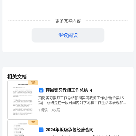
部
分，
线断路
则
更多完整内容
7
（
B
继续阅读
线
）
D
A．
8
元
A
件
相关文档
、用湿布擦拭灯具
C
“
付费
9
顶岗实习教师工作总结_4
1”
顶岗实习教师工作总结顶岗实习教师工作总结(合集15
篇) 总结是在一段时间内对学习和工作生活等表现加以
是
总结和概括的一种书面材料，它可以明确下一步的工作
1
阅读
0
收藏
方向，少走弯路，少犯错误，提高工作效益，因此我
电
11
付费
能
2024年饭店承包经营合同
A