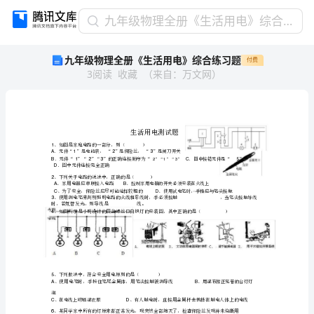
九
九年级物理全册《生活用电》综合练习题
年
九年级物理全册《生活用电》综合练习题
付费
级
3
阅读
收藏
（
来自
：
万文网
）
物
理
全
册
《生
活
用