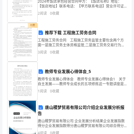
表，
2024年饭店承包经营合同甲方：【饭店名称】地址：
【饭店地址】联系电话：【甲方联系电话】营业许可证
、切断零线或者切断
C
“
号码：【许可证号】乙方：【承包方名称】地址：【承
2
阅读
0
收藏
包方地址】联系电话：【乙方联系电话】营业执照号
12
2”
码：【营
付费
是
不高于
220V
推荐下载 工程施工劳务合同
工程施工劳务合同 工程施工劳务监管主要包含两个方
13
保
面一是施工劳务主体资格监管,二是施工劳务交易行为监
管。 那么工程施工劳务合同是怎样的呢?以下是在查字
险
3
阅读
0
收藏
阻小
典小编为大家整理的工程施工劳务合同范文，感谢您
丝，
、水是导体容易导电
C
教师专业发展心得体会_5
“
14
教师专业发展心得体会 教师专业发展心得体会1 关于
3”
自主发展——教师专业成长的五项修炼这一专题讲座是
由市小学语文的教研员陈中杰老师主讲的，他所介绍的
1
阅读
0
收藏
是
教育教学经验深深吸引着我，也让我重新审视“教师”
闸
唐山稷梦贸易有限公司介绍企业发展分析报
刀
告
唐山稷梦贸易有限公司 企业发展分析结果企业发展指数
开
得分企业发展指数得分唐山稷梦贸易有限公司综合得分
说明：企业发展指数根据企业规模、企业创新、企业风
4
阅读
0
收藏