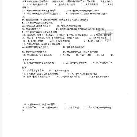
电》
综
合
练
1
习
B123
．图中
D
题
2
生
A
活
C
用
3
电
测
4