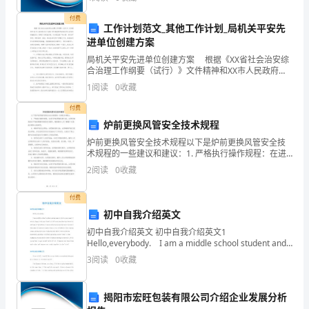
关
险、企业活力四个维度对企业发展情况进行评价。该企
业的
付费
B．
工作计划范文_其他工作计划_局机关平安先
进单位创建方案
元
局机关平安先进单位创建方案 根据《XX省社会治安综
15
合治理工作纲要（试行）》文件精神和XX市人民政府
件
《关于20XX年开展创建平安先进单位活动的实施意
1
阅读
0
收藏
见》，特制订本实施方案。本方案坚持“谁主管、谁负责
“
值
付费
1”
炉前更换风管安全技术规程
“
炉前更换风管安全技术规程以下是炉前更换风管安全技
术规程的一些建议和建议：1. 严格执行操作规程：在进
2”
行炉前更换风管之前，必须仔细阅读并严格按照操作规
2
阅读
0
收藏
程进行操作。确保操作人员了解整个过程的步骤和注意
“3”
事项
付费
的
初中自我介绍英文
初中自我介绍英文 初中自我介绍英文1
正
Hello,everybody. I am a middle school student and
my name is (write your name).
确
3
阅读
0
收藏
连
揭阳市宏旺包装有限公司介绍企业发展分析