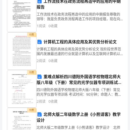
的
工作流技术在政务流程再造中的应用的中期
报告
厨
第一条：设备维修范围及要求
工作流技术在政务流程再造中的应用的中期报告尊敬的
领导：我是负责政务流程再造工作的项目经理，现在向
房
您汇报一下关于工作流技术在政务流程再造中的应用的
1
阅读
0
收藏
中期报告。一、项目进展情况经过前期的需求调研和流
设
程设计，
付费
备
计算机工程的具体应用及其优势分析论文
第二条：设备维修期限
计算机工程的具体应用及其优势分析论文 现阶段世界范
清
围内发展最迅速的行业就是计算机以及互联网计算机以
及互联网技术是一种连接虚拟画面其主要的目的是进行
单
2
阅读
0
收藏
资源之间的共享计算机以及互联网技术以及成为了
详
付费
措施尽快修复设备。
重难点解析四川德阳外国语学校物理北师大
见
版八年级（下册）常见的光学仪器专项训练试题
（含答案及解析）
间。
四川德阳外国语学校物理北师大版八年级（下册）常见
附
的光学仪器专项训练 考试时间：90分钟；命题人：教研
第三条：设备维修质量
组考生注意：1、本卷分第I卷（选择题）和第Ⅱ卷（非选
件
2
阅读
0
收藏
择题）两部分，满分100分，考试时间90分钟2、
一。
付费
北师大版二年级数学上册《小熊请客》教学
设计
1.2
北师大版二年级数学上册《小熊请客》教学设计 北师