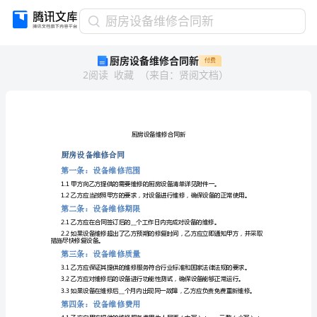
厨
厨房设备维修合同新
房
厨房设备维修合同新
付费
设
2
阅读
收藏
（
来自
：
贤阅文档
）
备
维
修
合
同
新
厨房设备维修合同
厨