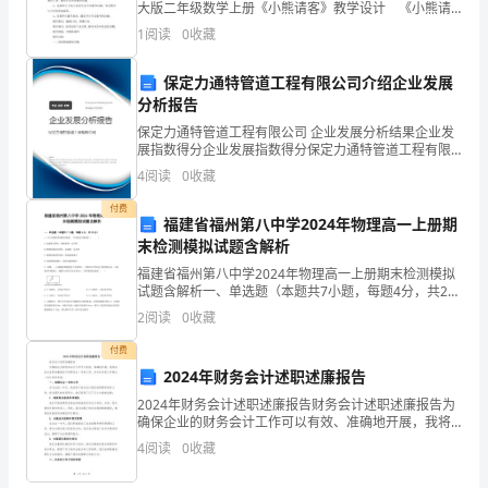
乙
大版二年级数学上册《小熊请客》教学设计 《小熊请
客》教学设计 林甸县实验小学 杨静 教学内容：北师
1
阅读
0
收藏
方
大版二年级上册第二单元教材20-
应
保定力通特管道工程有限公司介绍企业发展
分析报告
当
保定力通特管道工程有限公司 企业发展分析结果企业发
展指数得分企业发展指数得分保定力通特管道工程有限
按
公司综合得分说明：企业发展指数根据企业规模、企业
4
阅读
0
收藏
创新、企业风险、企业活力四个维度对企业发展情况进
照
行评
付费
福建省福州第八中学2024年物理高一上册期
甲
末检测模拟试题含解析
方
福建省福州第八中学2024年物理高一上册期末检测模拟
试题含解析一、单选题（本题共7小题，每题4分，共28
的
分）1、关于加速度和速度的叙述，下列说法正确的是（
2
阅读
0
收藏
）A.加速度为零时，物体速度一定为
要
付费
2024年财务会计述职述廉报告
求，
2024年财务会计述职述廉报告财务会计述职述廉报告为
对
确保企业的财务会计工作可以有效、准确地开展，我将
在此次述职述廉报告中回顾过去一年的工作，并对未来
4
阅读
0
收藏
的工作做出一些计划和承诺。一、回顾过去一年的工作
设
在过