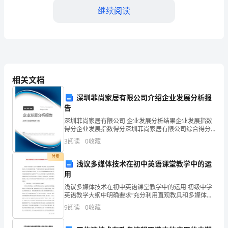
继续阅读
甲
方
向
第七条：争议解决
乙
相关文档
方
深圳菲尚家居有限公司介绍企业发展分析报
第八条：其他约定
提
告
8.1
供
深圳菲尚家居有限公司 企业发展分析结果企业发展指数
得分企业发展指数得分深圳菲尚家居有限公司综合得分
8.2
的
说明：企业发展指数根据企业规模、企业创新、企业风
3
阅读
0
收藏
险、企业活力四个维度对企业发展情况进行评价。该企
甲方（盖章）：
业的
需
付费
浅议多媒体技术在初中英语课堂教学中的运
乙方（盖章）：
要
用
签订日期：____年____月____日
浅议多媒体技术在初中英语课堂教学中的运用 初级中学
维
英语教学大纲中明确要求“充分利用直观教具和多媒体手
段，努力创造英语环境。”如何在课堂最好地提高教学质
第二篇范文：第三方主体+甲方权益主导
9
阅读
0
收藏
修
量和调动学生学习的积极性？这是每一位初中英语
第三方：