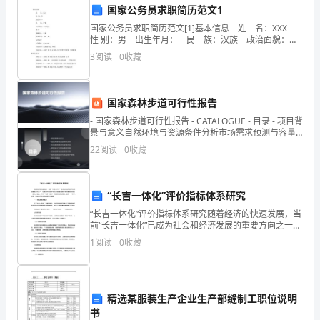
有
国家公务员求职简历范文1
国家公务员求职简历范文[1]基本信息 姓 名：XXX
关
性 别：男 出生年月： 民 族：汉族 政治面貌：中
共党员 籍 贯 婚姻状况：已婚 身高体重： cm
文
3
阅读
0
收藏
kg 工作经历 工作
件
国家森林步道可行性报告
精
- 国家森林步道可行性报告 - CATALOGUE - 目录 - 项目背
神，
景与意义自然环境与资源条件分析市场需求预测与容量
评估规
22
阅读
0
收藏
进
前教育城乡发展一体化水平。
一
“长吉一体化”评价指标体系研究
步
“长吉一体化”评价指标体系研究随着经济的快速发展，当
前“长吉一体化”已成为社会和经济发展的重要方向之一，
提
也是吉林省在参与东北地区的崛起中扮演重要角色的一
1
阅读
0
收藏
部分。因此，评价“长吉一体化”的发展状态和质量，
升
我
精选某服装生产企业生产部缝制工职位说明
县
书