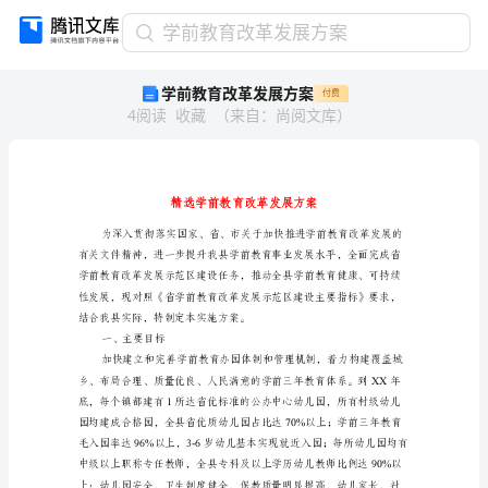
学
学前教育改革发展方案
前
学前教育改革发展方案
付费
教
4
阅读
收藏
（
来自
：
尚阅文库
）
育
改
革
发
展
方
案