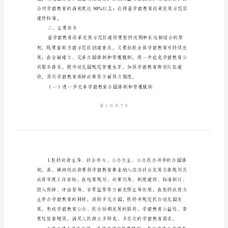
精
选
学
结合我县实际，特制定本实施方案。
前
一、主要目标
教
育
改
革
发
展
方
案