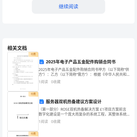
加
继续阅读
快
推
进
学
相关文档
前
付费
2025年电子产品五金配件购销合同书
教
2025年电子产品五金配件购销合同书甲方（以下简称“供
方”）：乙方（以下简称“需方”）：根据《中华人民共和
育
国合同法》及相关法律法规的规定，甲乙双方在平等、
1
阅读
0
收藏
自愿、公平、诚实信用的原则基础上，就电子产品五
改
付费
革
服务器双机热备建议方案设计
发
（第一部分）ROSE双机热备解决方案 £1项目方案前言
数字化建设是一个庞大而复杂的系统工程，其整体系统
展
由上百个业务子系 统组建而成，而这些系统间又有频繁
1
阅读
0
收藏
的数据交换和业务联动，数据/信息中心 系统的建设
的
付费