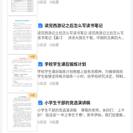
3
阅读
0
收藏
学
前
读完西游记之后怎么写读书笔记
教
读完西游记之后怎么写读书笔记 读完西游记之后怎么写
育
读书笔记【篇1】 泱泱大国五千载，中国的古典四大名
著家喻户晓。而四大名著中，最使我刻骨铭心的便是
2
阅读
0
收藏
事
《西游记》。 《西游记》的作者是明代的吴承恩。他
所
业
付费
学校学生课后锻炼计划
发
学校学生课后锻炼计划根据上级有关精神，为确保我校
学生能够坚持每天锻炼一小时，经学校研究决定，特制
展
定以下锻炼计划，请各班认真学习，积极主动的完成相
2
阅读
0
收藏
关内容，使学生的身体素质得到有效的锻炼。具体安排
水
如下：(
付费
平，
小学生干部的竞选演讲稿
全
小学生干部的竞选演讲稿 尊敬的老师，亲的们： 上午
好！ 俗话说“一年之季在于春”，新年伊始，我们班便展
面
开了“竞选”班委的活动，我左思右想，决定竞选语文课代
5
阅读
0
收藏
表，因为我觉得我竞选这个职务有三点优势：
完