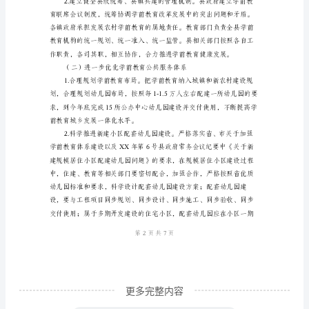
为
建设标准。
深
二、主要任务
入
贯
彻
落
实
国
家、
省、
市
关
于
更多完整内容