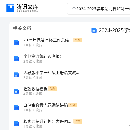
2024-
2025
相关文档
学
2024-2
2025年保洁年终工作总结标准范本
付费
年
1
阅读
0
收藏
湖
企业物流统计调查报告
2
阅读
0
收藏
北
人教版小学一年级上册语文教案(共161页)
2
阅读
0
收藏
省
收款收据模板
付费
4
阅读
0
收藏
监
自律会负责人竞选演讲稿
付费
利
1
阅读
0
收藏
软实力提升计划：大班团队建设总结
一
付费
1
阅读
0
收藏