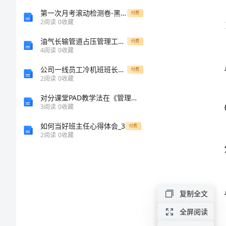
中
第一次月考滚动检测卷-黑龙江七台河勃利县数学七年级上册一元一次方程同步训练试卷
付费
2
阅读
0
收藏
数
油气长输管道占压管理工作(新编版)
付费
4
阅读
0
收藏
学
公司一线员工冷机班班长先进事迹材料
付费
高
2
阅读
0
收藏
对分课堂PAD教学法在《管理学》教学中的应用
一
3
阅读
0
收藏
上
如何当好班主任心得体会_3
付费
2
阅读
0
收藏
学
期
题的（）
复制全文
期
全屏阅读
末