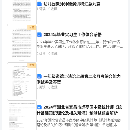
幼儿园教师师德演讲稿汇总九篇
名
1
阅读
0
收藏
护
照
身
付费
份
2024年毕业实习生工作体会感悟
证
2024年毕业实习生工作体会感悟在____年，我作为一名
毕业生进入了职场，开始了我的实习工作。在实习的一
号
年时间里，我经历了许多挑战和成长，也有许多值得总
2
阅读
0
收藏
码
结和感悟的地方。首先，我深深感受到了职场的竞争激
()
付费
兹
委
一年级道德与法治上册第二次月考综合能力
托
测试卷及答案
5
阅读
0
收藏
姓
名
/
2024年湖北省宜昌市虎亭区中级统计师《统
护
计基础知识理论及相关知识》预测试题含解析
照
2024年湖北省宜昌市虎亭区中级统计师《统计基础知识
身
理论及相关知识》预测试题含解析 第1题：单选题(本题1
分)某公司增资，吸收B企业投入新设备一台，该设备价