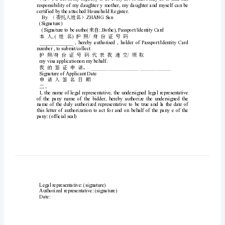
兹委托姓名
()
托
/
护照身份证号码
书
/
代表我递交领取
英
myvisaapplication
我的签证申请。
文
onmybehalf.
_______________________________
委
托
SignatureofApplicantDate
书
篇二：委托书英文版
(英
TheLetterofAuthorization
文)
（区县）（市）
委
（市）
托
书
（委托人姓名）
ByZHANGSan