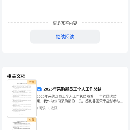
托
书
英
更多完整内容
文
()
继续阅读
委
Legalrepresentative:(signature)
托
Authorizedrepresentative:(signature)
书
Date:
英
文
委
相关文档
托
付费
书
2025年采购部员工个人工作总结
I,_____________________(Name),Passport/IdentityCard
2025年采购部员工个人工作总结随着____年的圆满结
,
束，我作为公司采购部的一员，感到非常荣幸能够参与
到这一年的工作中。在这一年里，我不仅见证了个人的
()/
1
阅读
0
收藏
成长，也见证了团队的协作与进步。以下是我这一年工
本
作
付费
人
姓