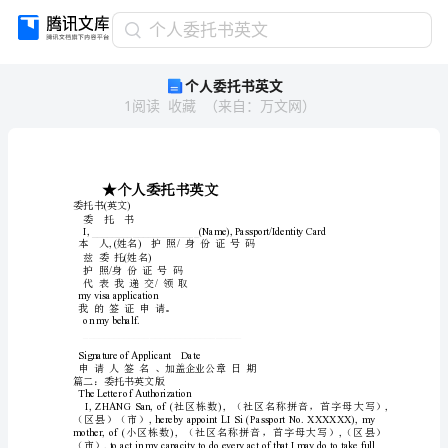
个
个人委托书英文
人
个人委托书英文
委
1
阅读
收藏
（
来自
：
万文网
）
托
书
英
文
★
★个人委托书英文
个
委托书英文
()
人
委托书
委
,()/