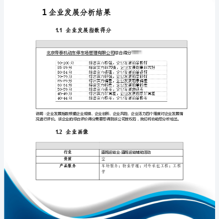
业
发
展
分
免责声明:
析
如需引用或合作，请与我方联系:
报
告
北
京
帝
1
泰