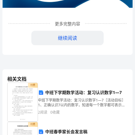
机
动
车
更多完整内容
停
继续阅读
车
场
管
理
相关文档
有
付费
中班下学期数学活动：复习认识数字1—7
限
中班下学期数学活动：复习认识数字1—7［活动目标］
1
企业发展分析结果
1、正确认识7以内的数字，知道每一个数字都可表示一
公
定的数量。2、能注意倾听、并能按要求进行活动。3、
2
阅读
0
收藏
激发幼儿保护益虫的情感。［活动准备］投影仪、电
司
视、
1.1
企业发展指数得分
付费
企
中班春季家长会发言稿