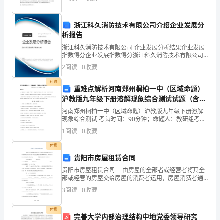
资质
空
然而，实现社会公正是一个复杂的过程，需要各界共同
得
努力。在
产品服务
管
浙江科久消防技术有限公司介绍企业发展分
分
析报告
企
浙江科久消防技术有限公司 企业发展分析结果企业发展
指数得分企业发展指数得分浙江科久消防技术有限公司
业
综合得分说明：企业发展指数根据企业规模、企业创
2
阅读
0
收藏
新、企业风险、企业活力四个维度对企业发展情况进行
发
评价。
付费
重难点解析河南郑州桐柏一中（区域命题）
展
2
沪教版九年级下册溶解现象综合测试试题（含答
案解析）
指
河南郑州桐柏一中（区域命题）沪教版九年级下册溶解
现象综合测试 考试时间：90分钟；命题人：教研组考生
注意：1、本卷分第I卷（选择题）和第Ⅱ卷（非选择题）
数
1
阅读
0
收藏
两部分，满分100分，考试时间90分钟2、答卷前
得
付费
贵阳市房屋租赁合同
分
贵阳市房屋租赁合同 由房屋的全部者或经营者将其全
部或经营的房屋交给房屋的消费者运用，房屋消费者通
北
过定期交付肯定数额的租金，取得房屋的占有和运用权
3
阅读
0
收藏
利的行为。 贵阳市房屋租赁合同范文一
京
付费
帝
完善大学内部治理结构中地党委领导研究