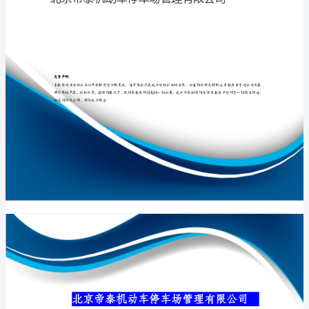
管
理
有
专业品质权威
限
公
司
介
绍
企