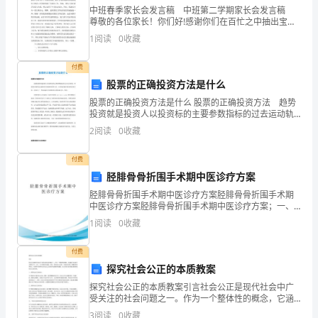
业
中班春季家长会发言稿 中班第二学期家长会发言稿
尊敬的各位家长！你们好!感谢你们在百忙之中抽出宝贵
发
的时间来参加我们今天的家长会,在此表示衷心感谢!开学
1
阅读
0
收藏
已有一个多月了，由于开学以来我们除了开展正
展
付费
分
股票的正确投资方法是什么
股票的正确投资方法是什么 股票的正确投资方法 趋势
析
投资就是投资人以投资标的主要参数指标的过去运动轨
迹，和将来可能的运动趋势作为依据的投资方法。主要
结
2
阅读
0
收藏
包括我们常说的技术分析，也包含了一些基本面分析和
股市
果
付费
胫腓骨骨折围手术期中医诊疗方案
企
胫腓骨骨折围手术期中医诊疗方案胫腓骨骨折围手术期
业
中医诊疗方案胫腓骨骨折围手术期中医诊疗方案；一、
诊断；（一）疾病诊断；1、中医诊断：；参照中华人民
1
阅读
0
收藏
共和国中医药行业标准《中医病证诊断疗；（1）有外伤
发
史；
1.2
企业画像
付费
展
探究社会公正的本质教案
指
类别
探究社会公正的本质教案引言社会公正是现代社会中广
受关注的社会问题之一。作为一个整体性的概念，它涵
行业
数
盖了社会各个方面的公平、公正、公义等各种价值观。
3
阅读
0
收藏