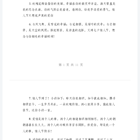
祝
福
语
节，我只愿与你携手到老。
短
信
丽。情人节快乐。
表
达
爱
意
到你的手机上了，特别提醒。
的
七