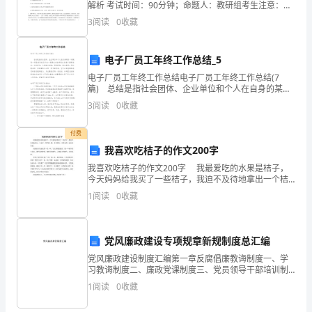
俩
解析 考试时间：90分钟；命题人：教研组考生注意：
1、本卷分第I卷（选择题）和第Ⅱ卷（非选择题）两部
3
阅读
0
收藏
永
分，满分100分，考试时间90分钟2、答卷前，考生务
远
电子厂员工年终工作总结_5
第2页共
相
电子厂员工年终工作总结电子厂员工年终工作总结(7
篇) 总结是指社会团体、企业单位和个人在自身的某一
爱，
时期、某一项目或某些工作告一段落或者全部完成后进
3
阅读
0
收藏
行回顾检查、分析评价，从而肯定成绩，得到经验，找
白
付费
头
我喜欢吃桔子的作文200字
我喜欢吃桔子的作文200字 我最爱吃的水果是桔子，
偕
今天妈妈给我买了一些桔子，我迫不及待地拿出一个桔
子，用手摸一摸，非常柔软，非常光滑，还凉丝丝的。
老！
1
阅读
0
收藏
我把桔子拿起来看一看，呵，它长得圆鼓鼓的，像
深
党风廉政建设专项规章新规制度总汇编
深
党风廉政建设制度汇编第一章反腐倡廉教诲制度一、学
地
习教诲制度二、廉政党课制度三、党员领导干部培训制
度四、廉政文化建设保障制度第二章党内监督制度五、
1
阅读
0
收藏
吻
党员管理监督制度六、民主生活会制度