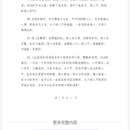
夕
人节只想说声真的爱你
情
人
节
祝
念与你相处的幸福时刻！
福
语
短
信
1.
第1页共
很
感
更多完整内容
谢