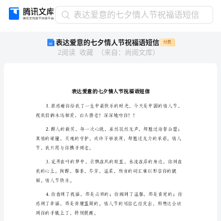
表
表达爱意的七夕情人节祝福语短信
达
表达爱意的七夕情人节祝福语短信
付费
爱
2
阅读
收藏
（
来自
：
尚阅文库
）
意
的
七
夕
情
人
节