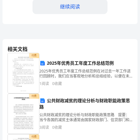
继续阅读
你
给
我
了
相关文档
一
佳节，送你小诗一首。
付费
生
2025年优秀员工年度工作总结范例
2025年优秀员工年度工作总结范例在对过去一年工作进
中
行回顾时，我们应当客观地分析和总结经验，以便在未
来的工作中不断改进和提升。以下是对您提供内容的官
最
1
阅读
0
收藏
方语言改写：年度工作总结随着时间的流逝，我在____
人的事。情人节快乐！
快
付费
公共财政减贫的理论分析与财政职能政策思
乐
路
公共财政减贫的理论分析与财政职能政策思路 提要：
的
当今各国的减贫主体通常由国家财政部门、信贷部门和
社会非政府组织组成，其中，公共财政是最主要的力
时
3
阅读
0
收藏
量。因此，借鉴国际先进的理论与成功的经验，明确公
的情人好吗？
共财政在
光，
付费