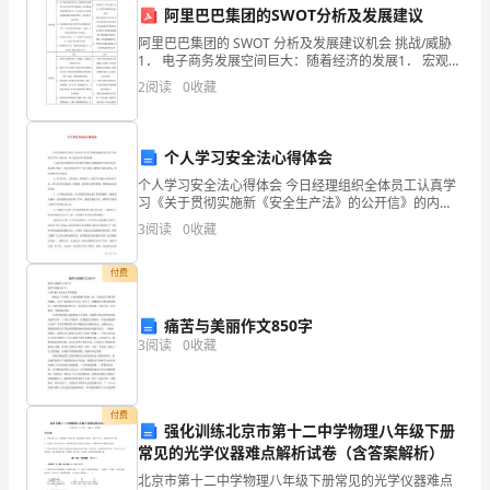
阿里巴巴集团的SWOT分析及发展建议
今
阿里巴巴集团的 SWOT 分析及发展建议机会 挑战/威胁
1． 电子商务发展空间巨大：随着经济的发展1． 宏观经
天
济下行压力增大，淘和人民生活水平的日益提高，社会
2
阅读
0
收藏
零售品宝、天猫等销售额增速逐步消费总额不断
确想念你。
是
中
个人学习安全法心得体会
国
个人学习安全法心得体会 今日经理组织全体员工认真学
习《关于贯彻实施新《安全生产法》的公开信》的内
容，以下是此次学习的内容： 1、我们坚决按照新安全环
的
3
阅读
0
收藏
保法的要求，增强遵章守法的自觉性，推动
对她们一定要好。
情
付费
人
痛苦与美丽作文850字
节，
3
阅读
0
收藏
祝
我
付费
强化训练北京市第十二中学物理八年级下册
们
常见的光学仪器难点解析试卷（含答案解析）
北京市第十二中学物理八年级下册常见的光学仪器难点