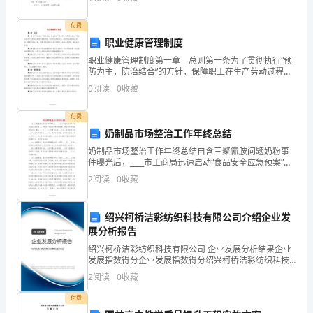
下面是小编精心整理的道德作文300
同
付费
法
职业健康管理制度
有
职业健康管理制度第一章 总则第一条为了贯彻执行“预
防为主，防治结合”的方针，保障职工在生产劳动过程中
关
不受职业病危害因素的影响，预防职业病的发生，保护
0
阅读
0
收藏
职业病的合法权益，提高劳动生产率，根据《职业病防
治法
规
付费
定，
奶制品市场整治工作年终总结
奶制品市场整治工作年终总结自含三聚氰胺问题奶粉事
订
件曝光后，____市工商局迅速启动“食品安全应急预案”，
并结合本市实际开展问题奶粉、液态奶专项清查整治活
2
阅读
0
收藏
立
动。截止____月____日，共累计出动____
货
绍兴柯桥洁彩纺织科技有限公司介绍企业发
物
展分析报告
绍兴柯桥洁彩纺织科技有限公司 企业发展分析结果企业
运
发展指数得分企业发展指数得分绍兴柯桥洁彩纺织科技
有限公司综合得分说明：企业发展指数根据企业规模、
2
阅读
0
收藏
输
企业创新、企业风险、企业活力四个维度对企业发展情
况进
付费
合