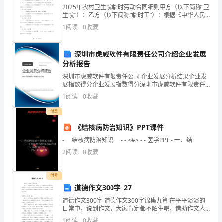
运
2025年农村卫生院临时劳动合同细则甲方（以下简称“卫
生院”）：乙方（以下简称“临时工”）：根据《中华人民
人)：
共和国劳动合同法》及相关法律法规，甲乙双方在平等
1
阅读
0
收藏
自愿、协商一致的基础上，就乙方在甲方从事临时工
甲、
现此类问题，应承担赔偿义务。
深圳市虎威软件有限责任公司介绍企业发展
乙
分析报告
双
深圳市虎威软件有限责任公司 企业发展分析结果企业发
展指数得分企业发展指数得分深圳市虎威软件有限责任
五.运输费用及结算方式：
方
公司综合得分说明：企业发展指数根据企业规模、企业
1
阅读
0
收藏
创新、企业风险、企业活力四个维度对企业发展情况进
经
行评
付费
过
《结核病防治知识》PPT课件
- 结核病防治知识 - - <#> - - 医学PPT - 一、结
协
照运单约定执行。
2
阅读
0
收藏
商，
根
付费
道德作文300字_27
据
道德作文300字 道德作文300字锦集九篇 在平平淡淡的
日常中，说到作文，大家肯定都不陌生吧，借助作文人
合
们可以实现文化交流的目的。还是对作文一筹莫展吗？
1
阅读
0
收藏