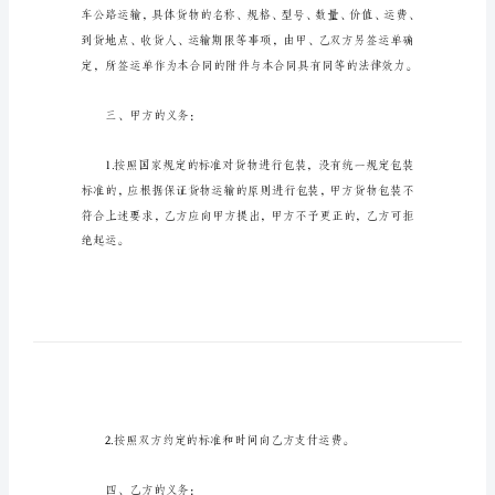
最
乙方(承运人)：
新
有
关
合同，条款如下：
车
辆
运
输
合
同