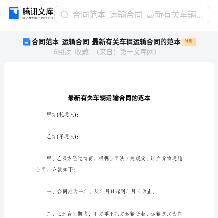
合
合同范本_运输合同_最新有关车辆运输合同的范本
同
合同范本_运输合同_最新有关车辆运输合同的范本
付费
范
6
阅读
收藏
（
来自
：
第一文库网
）
本
_
运
输
合
同
_
甲方(托运人)：