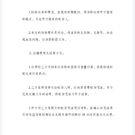
的
范
三、甲方的义务：
本
最
新
有
关
车
绝起运。
辆
运
输