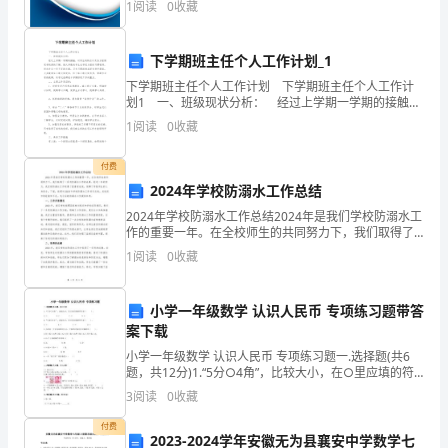
经
1
阅读
0
收藏
创新、企业风险、企业活力四个维度对企业发展情况进
医院中心供氧应急预案
行评
减
下学期班主任个人工作计划_1
压
下学期班主任个人工作计划 下学期班主任个人工作计
划1 一、班级现状分析： 经过上学期一学期的接触，
后，
对学生的特点以及各方面情况有较深的了解，绝大多数
1
阅读
0
收藏
的学生在守纪方面的习惯较好，但也存在一些不足
通
付费
过
2024年学校防溺水工作总结
管
2024年学校防溺水工作总结2024年是我们学校防溺水工
作的重要一年。在全校师生的共同努力下，我们取得了
一系列防溺水工作的成果。经过一年的努力，我们的防
道
1
阅读
0
收藏
溺水工作取得了显著的成效，保障了学校师生的人身安
输
小学一年级数学 认识人民币 专项练习题带答
送
案下载
到
小学一年级数学 认识人民币 专项练习题一.选择题(共6
题，共12分)1.“5分○4角”，比较大小，在○里应填的符
号是（ ）。A.＞ B.＜ C.＝ D.＋2.“
各
3
阅读
0
收藏
个
付费
2023-2024学年安徽无为县襄安中学数学七