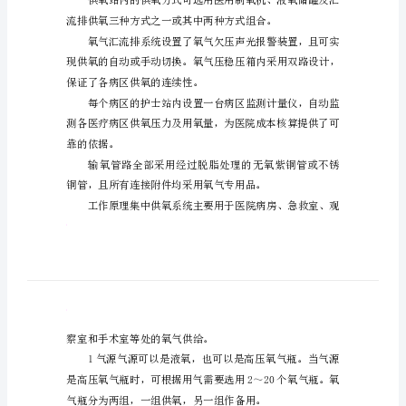
院
中
心
供
氧
气
总
结
安
全
可
靠
的