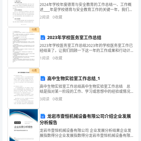
氧
2024年学校年度德育与安全教育的工作总结一、工作概
述____年是学校德育与安全教育工作的关键一年，我们坚
系
持以德育为核心，以安全为保障，全面推进学校德育与
2
阅读
0
收藏
安全教育工作。在过去一年中，我们紧紧围绕学生全
统
付费
将
2023年学校医务室工作总结
氧
2023年学校医务室工作总结2023年的学校医务室工作已
经结束了，让我们回顾一下这一年的工作成果和行动计
气
划。概述在2023年，学校医务室一直致力于提供高效、
1
阅读
0
收藏
专业、优质的医学服务，为学生和教职员工提供了
气
付费
源
高中生物实验室工作总结_1
高中生物实验室工作总结高中生物实验室工作总结 总
的
结是指对某一阶段的工作、学习或思想中的经验或情况
加以总结和概括的书面材料，它能帮我们理顺知识结
高
3
阅读
0
收藏
构，突出重点，突破难点，快快来写一份总结吧。总结
怎么写
压
龙岩市壹恒机械设备有限公司介绍企业发展
氧
分析报告
龙岩市壹恒机械设备有限公司 企业发展分析结果企业发
气
展指数得分企业发展指数得分龙岩市壹恒机械设备有限
公司综合得分说明：企业发展指数根据企业规模、企业