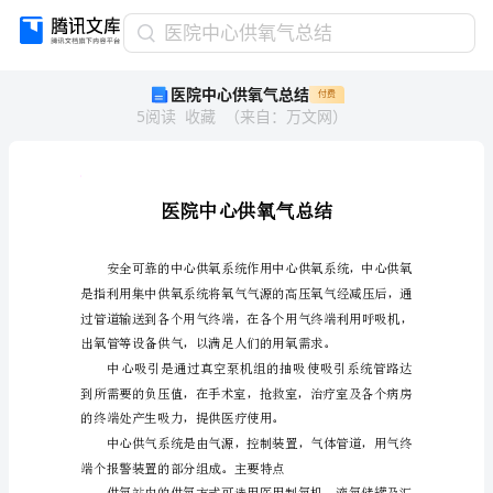
医
医院中心供氧气总结
院
医院中心供氧气总结
付费
中
5
阅读
收藏
（
来自
：
万文网
）
心
供
氧
气
人
人
总
结
医