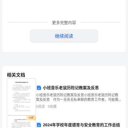
统，
中
更多完整内容
心
人
人
继续阅读
供
察室和手术室等处的氧气供给。
氧
是
指
相关文档
利
用
小班音乐老鼠历险记教案及反思
小班音乐老鼠历险记教案及反思小班音乐老鼠历险记教
集
案及反思 作为一无名无私奉献的教育工作者，可能需
要进行教案编写工作，编写教案助于积累教学经验，不
0
阅读
0
收藏
中
断提高教学质量。写教案需要注意哪些格式呢？下面是
小编
供
付费
2024年学校年度德育与安全教育的工作总结