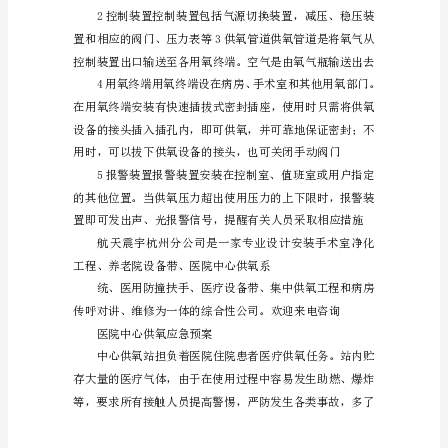
中
心
供
保证了各病区供氧的连续性。
氧
系
统
靠的依据。
作
用
中
心
供
氧
系