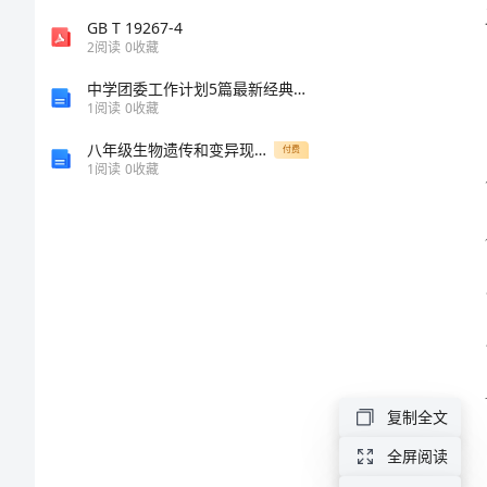
年
GB T 19267-4
2
阅读
0
收藏
工
中学团委工作计划5篇最新经典范文总结
1
阅读
0
收藏
作
八年级生物遗传和变异现象同步练习
付费
1
阅读
0
收藏
总
结
2024
年
品
牌
复制全文
服
全屏阅读
装