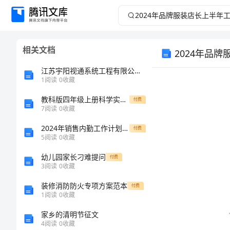
2024
年
相关文档
2024年品
品
江苏宇阳视通系统工程有限公司介绍企业发展分析报告
牌
1
阅读
0
收藏
服
教科版四年级上册科学实验报告单
付费
7
阅读
0
收藏
装
2024年销售内勤工作计划模版（三篇）
付费
5
阅读
0
收藏
店
幼儿园家长刁难提问
付费
3
阅读
0
收藏
长
装修消防防火专项方案范本
付费
上
1
阅读
0
收藏
家乡的清明节征文
半
4
阅读
0
收藏