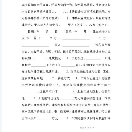
3
发
布
时
间：
XXX【热
门】
土
地
转
让
协
议