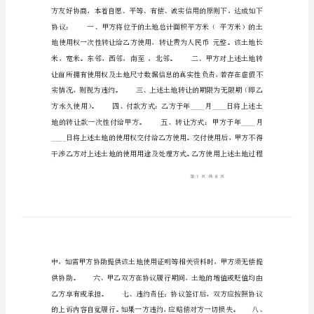
转
让
协
议
土地转让协议书3
书
3
土
地
转
让
协
议
书