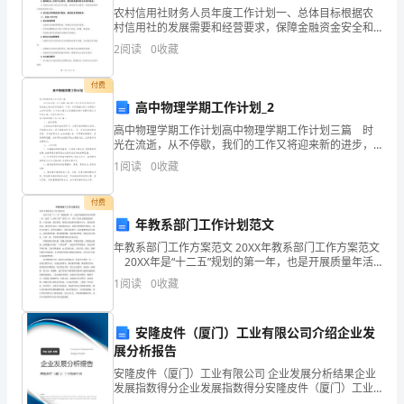
平
农村信用社财务人员年度工作计划一、总体目标根据农
村信用社的发展需要和经营要求，保障金融资金安全和
的
稳定，提供高效的财务管理服务，实现公司经营财务目
2
阅读
0
收藏
标。二、具体目标1.完善财务档案管理，确保财务信息的
探
准确
付费
讨
高中物理学期工作计划_2
福
高中物理学期工作计划高中物理学期工作计划三篇 时
光在流逝，从不停歇，我们的工作又将迎来新的进步，
现在就让我们好好地规划一下吧。你所接触过的计划都
建
1
阅读
0
收藏
是什么样子的呢？以下是小编为大家整理的高中物理学
期工
的效果。
省
付费
南
年教系部门工作计划范文
即使刚模仿时比较机械
年教系部门工作方案范文 20XX年教系部门工作方案范文
安
20XX年是“十二五”规划的第一年，也是开展质量年活
动的第二年，还是“上台阶工程”的第三年。全年工作的主
1
阅读
0
收藏
市
题是提高质量，丰富内涵，彰显特色。继
文风。
诗
安隆皮件（厦门）工业有限公司介绍企业发
山
展分析报告
文时却绞尽脑汁，无从下笔。
安隆皮件（厦门）工业有限公司 企业发展分析结果企业
中
发展指数得分企业发展指数得分安隆皮件（厦门）工业
有限公司综合得分说明：企业发展指数根据企业规模、