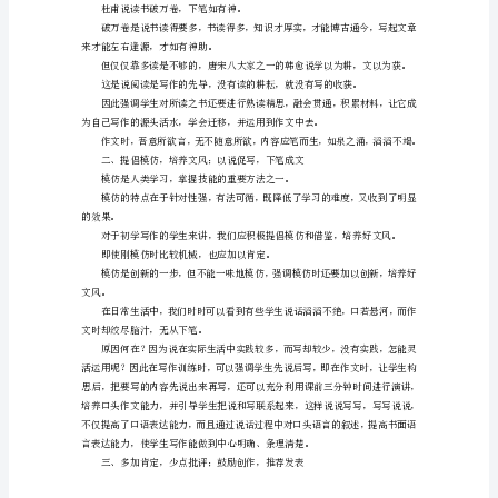
写作习惯。
于
中
效果。
学
语
文
写一句。
学
生
写
抒真情实感。
必须寻到源头，方有清甘的水喝。
作
水
平
的