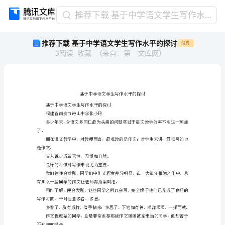
推
推荐下载 基于中学语文学生写作水平的探讨
荐
推荐下载 基于中学语文学生写作水平的探讨
付费
下
3
阅读
收藏
（
来自
：
第一文库网
）
载
基
于
中
学
语
基于中学语文学生写作水平的探讨
福建省南安市诗山中学张小玲
文