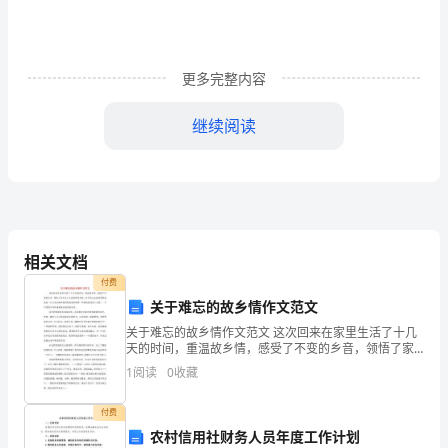
探
讨
基
更多完整内容
于
继续阅读
中
学
语
乏写作材料，对作文望而生畏。
文
相关文档
学
章。
付费
关于难忘的故乡情作文范文
生
杜甫说读书破万卷，下笔如有神。
关于难忘的故乡情作文范文 这次回来在家里生活了十几
写
天的时间，重温故乡情，感受了不变的乡音，领悟了家
乡风土生活韵味的真情。家乡的山水依然那样的美好，
1
阅读
0
收藏
来才能左右逢源，才如有神助。
作
山山水水倾诉着固有的美妙韵律，和谐相处的风土
水
付费
农村信用社财务人员年度工作计划