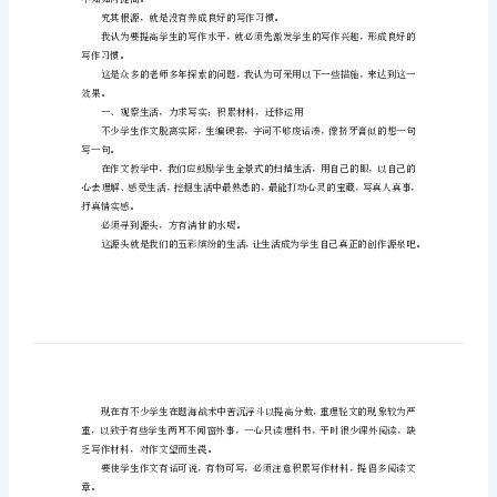
学
了。
生
是作文。
写
古人说少成若天性，习惯如自然。
良好的习惯对写作来说尤为重要。
作
水
有那么一些同学的作文让老师都拍案叫绝。
平
写作习惯，平时注意多看、多思。
的
探
不知如何提高。
讨
基