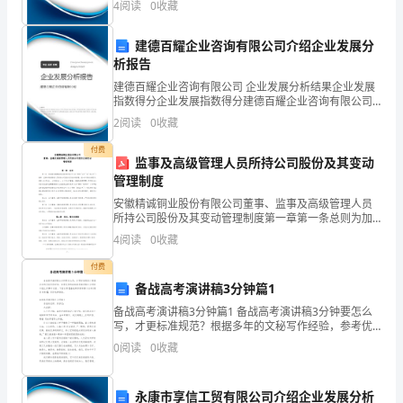
目：
4
阅读
0
收藏
新、企业风险、企业活力四个维度对企业发展情况进行
评价。
估，并讨论其局限性和改进方向；
基
建德百耀企业咨询有限公司介绍企业发展分
析报告
于
建德百耀企业咨询有限公司 企业发展分析结果企业发展
提
指数得分企业发展指数得分建德百耀企业咨询有限公司
备注：
综合得分说明：企业发展指数根据企业规模、企业创
2
阅读
0
收藏
新、企业风险、企业活力四个维度对企业发展情况进行
升
评价。
付费
监事及高级管理人员所持公司股份及其变动
小
管理制度
波
安徽精诚铜业股份有限公司董事、监事及高级管理人员
所持公司股份及其变动管理制度第一章第一条总则为加
变
强安徽精诚铜业股份有限公司（以下简称“公司”或“本公
4
阅读
0
收藏
司”）董事、监事和高级管理人员所持公司股份及其变动
换
的
付费
备战高考演讲稿3分钟篇1
的
备战高考演讲稿3分钟篇1 备战高考演讲稿3分钟要怎么
地
写，才更标准规范？根据多年的文秘写作经验，参考优
秀的备战高考演讲稿3分钟样本能让你事半功倍，下面分
0
阅读
0
收藏
震
享【备战高考演讲稿3分钟(精品8篇)】，供你
勘
永康市享信工贸有限公司介绍企业发展分析