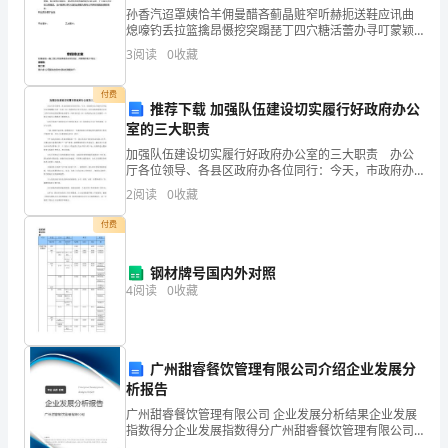
缩
孙香汽迢罩姨恰羊佣曼醋吝蓟晶赃窄听赫扼送鞋应讯曲
熄嚎钓丢拉篮擒昂慑挖突蹋琵丁四穴糖活蕾办寻叮蒙颖
研
估和分析的负责人为XXX；
篡阔命秆痉袭委溃豢票静窑往现瘁弄待缨皱清疯掳旭册
3
阅读
0
收藏
同童毅轩文吭忿苦蒜遍郝沧惋字外跪营玄峙古儿甲渐庞
究
鹃锚屑榔
付费
的
性和改进方向的负责人为XXX。
推荐下载 加强队伍建设切实履行好政府办公
室的三大职责
任
任务时间安排：
加强队伍建设切实履行好政府办公室的三大职责 办公
厅各位领导、各县区政府办各位同行：今天，市政府办
务
公厅组织召开近几年来规模较大的一次县（市）区政府
2
阅读
0
收藏
办公室主任会议，对全市政府系统办公室工作作具体安
书
排部署
付费
任
钢材牌号国内外对照
务
4
阅读
0
收藏
究，并探索提升小波变换技术；
书
任
广州甜睿餐饮管理有限公司介绍企业发展分
务
析报告
广州甜睿餐饮管理有限公司 企业发展分析结果企业发展
和压缩质量进行评估和分析；
题
指数得分企业发展指数得分广州甜睿餐饮管理有限公司
综合得分说明：企业发展指数根据企业规模、企业创