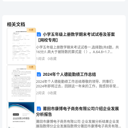
试
A、普通股
卷
相关文档
B、银行承兑汇票
付费
C、短期债券
小学五年级上册数学期末考试试卷及答案
2024
【网校专用】
D、长期债券
年
小学五年级上册数学期末考试试卷一.选择题(共8题，共
16分)1.商大于被除数的算式是（ ）。A.64.8÷1.7
中
B.56.2÷1 C.21.48÷0.52
1
阅读
0
收藏
A、20%
级
付费
B、30%
2024年个人德能勤绩工作总结
银
C、40%
2024年个人德能勤绩工作总结尊敬的领导、同事们：
行
2024年即将过去，回顾这一年来的工作，我感到非常欣
D、50%
慰和自豪。在各位的关心和支持下，我在工作中得到了
2
阅读
0
收藏
从
管
管
许多成长和提升。以下是我对2024年个人德能勤绩工
4、（）对基金财产具有经营
理权；（）对基金财产具有保
业
营收益享有收益权，并承担风险。
莆田市康博电子商务有限公司介绍企业发展
管
管
分析报告
A、
理人，托
人，投资人
资
莆田市康博电子商务有限公司 企业发展分析结果企业发
格
展指数得分企业发展指数得分莆田市康博电子商务有限