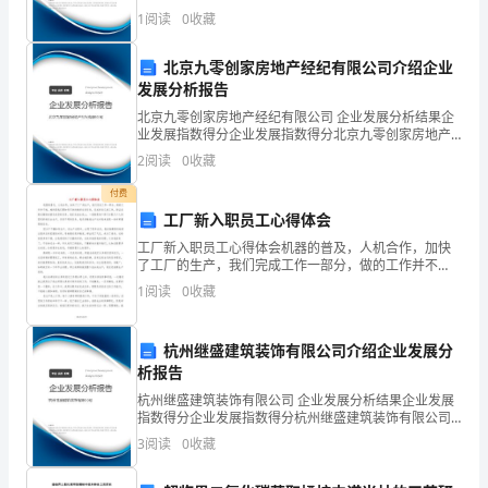
公司综合得分说明：企业发展指数根据企业规模、企业
1
阅读
0
收藏
考
创新、企业风险、企业活力四个维度对企业发展情况进
行评
试
北京九零创家房地产经纪有限公司介绍企业
发展分析报告
《个
北京九零创家房地产经纪有限公司 企业发展分析结果企
业发展指数得分企业发展指数得分北京九零创家房地产
人
经纪有限公司综合得分说明：企业发展指数根据企业规
2
阅读
0
收藏
模、企业创新、企业风险、企业活力四个维度对企业发
理
展情
A、生活品质
付费
财》
工厂新入职员工心得体会
B、生活方式
工厂新入职员工心得体会机器的普及，人机合作，加快
题
C、理财目标
了工厂的生产，我们完成工作一部分，做的工作并不
难，难的是我们要如何尽快的做好这些任务，完成好自
1
阅读
0
收藏
库
D、生活品质和生活方式
己的工作，保证在最关键的时候完成目标任务。我们在
流水线上，
综
杭州继盛建筑装饰有限公司介绍企业发展分
A、贷款目的
合
析报告
B、资产转换周期
杭州继盛建筑装饰有限公司 企业发展分析结果企业发展
试
指数得分企业发展指数得分杭州继盛建筑装饰有限公司
C、还款来源
综合得分说明：企业发展指数根据企业规模、企业创
3
阅读
0
收藏
卷
新、企业风险、企业活力四个维度对企业发展情况进行
D、还款记录
评价。