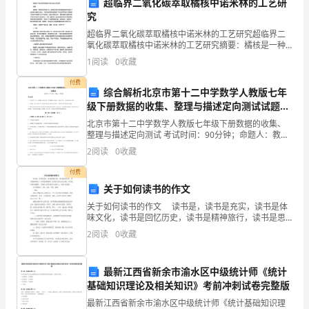
考
超临界二氧化碳萃取橘核中诺米林的工艺研
究
试
A、开放式基金
超临界二氧化碳萃取橘核中诺米林的工艺研究超临界二
须
氧化碳萃取橘核中诺米林的工艺研究摘要：橘核是一种
B、公募基金
常见的农副产品，其中富含诺米林等具有潜在药用和工
1
阅读
0
收藏
业应用价值的化合物。本研究旨在研究超临界二氧化碳
知：
C、国际基金
萃取技术
付费
综合解析北京市第十二中学数学人教版七年
1、
D、成长型基金
级下册数据的收集、整理与描述定向测试试题
考
（详解）
北京市第十二中学数学人教版七年级下册数据的收集、
整理与描述定向测试 考试时间：90分钟；命题人：教研
试
组考生注意：1、本卷分第I卷（选择题）和第Ⅱ卷（非选
2
阅读
0
收藏
择题）两部分，满分100分，考试时间90分钟2、
A、10%
时
付费
B、8.68%
关于如何读书的作文
间：
C、17.36%
关于如何读书的作文 读书是，读书是充实，读书是体
120
味文化，读书是回忆历史，读书是精神旅行，读书是思
D、21%
想驰骋，读书是与前人会心交流，读书是自我灵魂感
2
阅读
0
收藏
分
悟。下面给大家带来读书方法作文，欢送大家阅读。
13、（）是市场利率变动情况
读
钟，
A、国库券利率
最新江西省新余市渝水区中级统计师《统计
基础知识理论及相关知识》考前冲刺试卷完整版
本
伦
B、
敦银行同业拆借利率
最新江西省新余市渝水区中级统计师《统计基础知识理
C、央行再贴现率