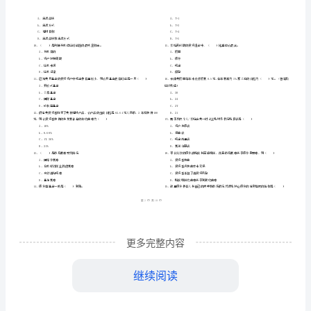
市
（
区）
考
姓名
考
准
证号
试
………
2024
密
……….………
《个
…
考试须知
：
封
………………
人
1、考试时间：120分钟，本卷满分为100分。
…
线
………………
理
…
内
……..………
………
财》
不
………………
单选题
本题共
小题
每题
分
共计
一、
（
90
，
0.5
，
45
…….
题
准
………………
答
…….
库
A、也叫价格风险
更多完整内容
题
……………
B、当利率上涨时，债券价格上涨
综
继续阅读
合
D、债券的到期时间越长，价格风险越大