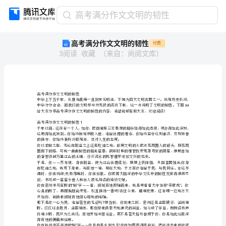
高
高考满分作文文明的韧性
考
高考满分作文文明的韧性
付费
满
3
阅读
收藏
（
来自
：
尚阅文库
）
分
作
文
文
明
高考满分作文文明的韧性
的
韧
高考满分作文文明的韧性
1