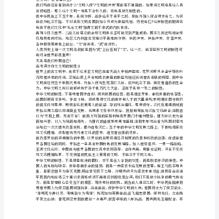
中
偶尔，你也讨一杯酒喝，和百姓一起品酒吟诗。
“”——
华
上
下
遍野。唯独你的治所，苍生有幸，得以保全。
五
千
;
年，
能万古流芳
!
从
高考满分作文文明的韧性
2
“”“”
唐
尧
“”
约之类，大家合作总之武是摧毁，文是建设。
;
虞
舜
一