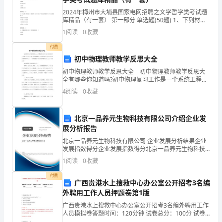
各种极端思潮走上前台，文在消退，武在滋长。
古
“”“”
2024年梅州市大埔县国家电网招聘之文学哲学类考试题
库精品（有一套） 第一部分 单选题(50题) 1、下列材
国
料，属于组合关系的是（）A.BPMFB.不足改革
能对全世界都很重要
!
1
阅读
0
收藏
C.AHOTD.哈额击妈【答案】：B2
尤其是我们中国自己
!
之
付费
高考满分作文文明的韧性
3
初中物理教师教学反思大全
一。
初中物理教师教学反思大全 初中物理教师教学反思大
纵
全有哪些你知道吗?初中物理复习工作是一个系统工程，
更好地提高初中物理的复习工作还有许多值得研究的地
4
阅读
0
收藏
方。一起来看看初中物理教师教学反思大全，欢迎查阅!
观
历
北京一品养元生物科技有限公司介绍企业发
展分析报告
史
北京一品养元生物科技有限公司 企业发展分析结果企业
“”
长
发展指数得分企业发展指数得分北京一品养元生物科技
有限公司综合得分说明：企业发展指数根据企业规模、
1
阅读
0
收藏
企业创新、企业风险、企业活力四个维度对企业发展情
河，
况进
付费
广西贵港水上搜救中心办公室公开招考3名编
中
外聘用工作人员押题卷第1版
华
广西贵港水上搜救中心办公室公开招考3名编外聘用工作
人员模拟卷答题时间：120分钟 试卷总分：100分 试卷
分
试题：共100题姓名：_______________ 学号：_________