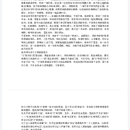
性
的操守，你始终秉持冷眼观市、笑对人生的态度。
高
考
满
分
;
作
文
!
员如你，能换来倾城百姓俯心塌地的追随。
文
?
明
的
得百姓的拥戴和信赖。
“”——!
韧
;
性