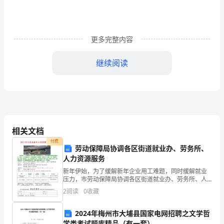
直
到
更多完整内容
宋
元
继续阅读
明
清，
不
举止以达到文的目的。
“”
愧
相关文档
付费
为
劳动保障局协调各区街道就业办、劳务所、
乐文明，很有建设性。
”
人力资源服务
“”/“”
四
新年伊始，为了缓解新年企业用工难题，同时缓解就业
压力，市劳动保障局协调各区街道就业办、劳务所、人
大
力资源服务中心、高校落实新年三场招聘会，招聘会分
2
阅读
0
收藏
为：建筑、设计、装潢专区、航运、贸易、物流专区、
文
“”
工业、制
2024年梅州市大埔县国家电网招聘之文学哲
明
学类考试题库精品（有一套）