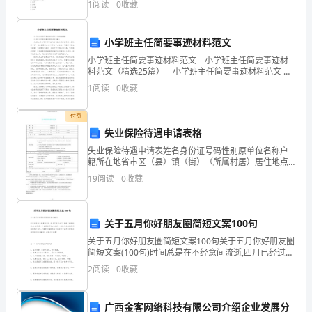
1
阅读
0
收藏
分
小学班主任简要事迹材料范文
合
小学班主任简要事迹材料范文 小学班主任简要事迹材
合，
料范文（精选25篇） 小学班主任简要事迹材料范文 篇
1 从20xx年大学本科毕业之后我就从陕西省来到z县队
1
阅读
0
收藏
而
四中学，马上就要跨上10个年头了，在
;
我
付费
失业保险待遇申请表格
们
失业保险待遇申请表姓名身份证号码性别原单位名称户
籍所在地省市区（县）镇（街）（所属村居）居住地点
的
省市区（县）镇（街）（所属村居）□ 是□ 否已经办理
19
阅读
0
收藏
失业登记，并有求职要求失业登记时间《就业失业登记
文
明
关于五月你好朋友圈简短文案100句
却
关于五月你好朋友圈简短文案100句关于五月你好朋友圈
简短文案(100句)时间总是在不经意间流逝,四月已经过去
安
了,迎来了崭新的五月,五月是一个全新的开始,让我们一起
2
阅读
0
收藏
把对未来的期待都记录下来吧,下面是
然
广西金客网络科技有限公司介绍企业发展分