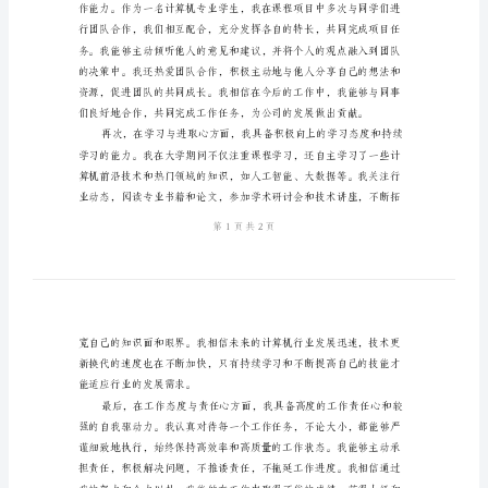
定
范
位。
文
计
算
机
毕
业
就
业
自