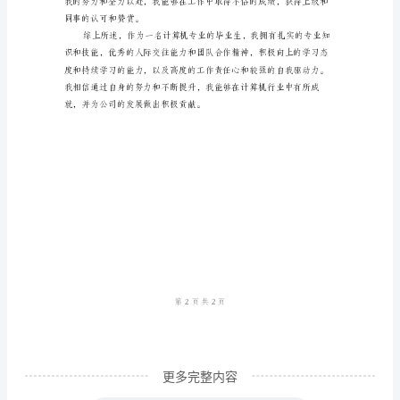
我
鉴
定
范
文
自
我
鉴
定
是
对
自
我
更多完整内容