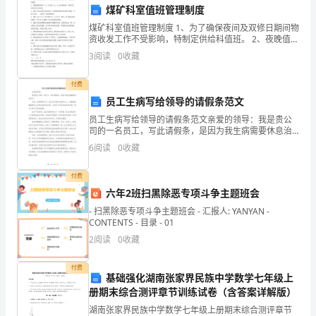
我
煤矿科室值班管理制度
煤矿科室值班管理制度 1、为了确保夜间及双修日期间物
能
资收发工作不受影响，特制定供给科值班。 2、夜晚值班
器材库一人，坑木场一人；24小时值班制；双休日时间
力、
3
阅读
0
收藏
同正常工作时间。 3、值班人员必须坚守值班岗位
自
就，并为公司的发展做出积极贡献。
付费
员工生病写给领导的请假条范文
我
员工生病写给领导的请假条范文亲爱的领导：我是贵公
认
司的一名员工，写此请假条，是因为我生病需要休息治
疗。首先，我要感谢公司一直以来对我的支持和关心。
6
阅读
0
收藏
识
我要重新强调我对公司的忠诚和责任感，正是出于这份
忠诚和责
以
付费
六年2班扫黑除恶专项斗争主题班会
及
- 扫黑除恶专项斗争主题班会 - 汇报人: YANYAN -
CONTENTS - 目录 - 01
自
2
阅读
0
收藏
我
付费
定
基础强化湖南张家界民族中学数学七年级上
册期末综合测评章节训练试卷（含答案详解版）
位
湖南张家界民族中学数学七年级上册期末综合测评章节