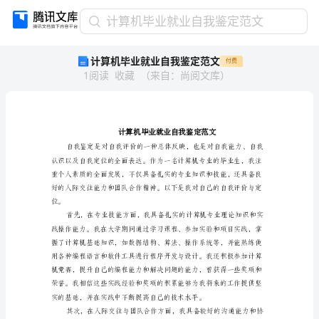
计
计算机毕业就业自我鉴定范文
算
计算机毕业就业自我鉴定范文
付费
机
1
阅读
收藏
（
来自
：
尚阅文库
）
毕
业
就
业
自
我
鉴