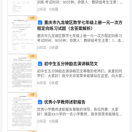
训练 考试时间：90分钟；命题人：教研组考生注意：
的
1、本卷分第I卷（选择题）和第Ⅱ卷（非选择题）两部
2
阅读
0
收藏
分，满分100分，考试时间90分钟2、答卷前，考生务
全
付费
重庆市九龙坡区数学七年级上册一元一次方
面
程定向练习试题（含答案解析）
表
重庆市九龙坡区数学七年级上册一元一次方程定向练习
考试时间：90分钟；命题人：教研组考生注意：1、本卷
分第I卷（选择题）和第Ⅱ卷（非选择题）两部分，满分
达。
0
阅读
0
收藏
100分，考试时间90分钟2、答卷前，考生务必用
作
付费
初中生五分钟励志演讲稿范文
为
初中生五分钟励志演讲稿范文尊敬的老师们，亲爱的同
学们：大家好！我今天非常荣幸能够站在这里，向大家
一
分享我的励志故事。五分钟的时间，五分钟的演讲，虽
6
阅读
0
收藏
然很短暂，但我相信可以给大家留下一些有价值的东
名
西。或许在
付费
计
优秀小学教师述职报告
算
优秀小学教师述职报告尊敬的领导、各位同事：大家
好！我是XX小学的一名小学教师，我非常荣幸能够在这
机
个平台上为大家汇报我此次的工作情况和成绩。一、工
2
阅读
0
收藏
作情况过去一年，我一直在为学校的教育教学事业默默
专
奉献着，