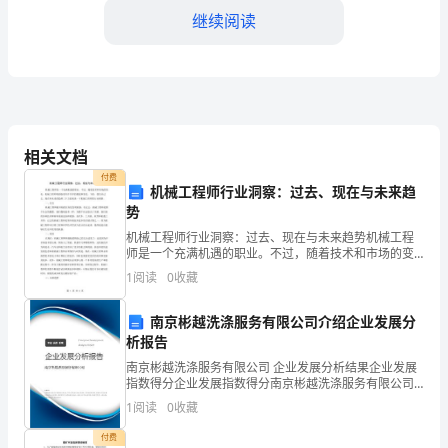
评
继续阅读
价
的
一
种
相关文档
能适应行业的发展需求。
总
付费
机械工程师行业洞察：过去、现在与未来趋
体
势
机械工程师行业洞察：过去、现在与未来趋势机械工程
反
师是一个充满机遇的职业。不过，随着技术和市场的变
化，机械工程师将面临着许许多多的挑战和变化。下
1
阅读
0
收藏
映，
面，我们从过去、现在和未来的趋势三个方面来谈一下
机械工程师
也
南京彬越洗涤服务有限公司介绍企业发展分
析报告
是
南京彬越洗涤服务有限公司 企业发展分析结果企业发展
指数得分企业发展指数得分南京彬越洗涤服务有限公司
对
同事的认可和赞赏。
综合得分说明：企业发展指数根据企业规模、企业创
1
阅读
0
收藏
新、企业风险、企业活力四个维度对企业发展情况进行
自
评价。
付费