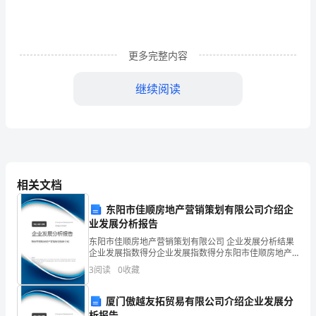
敬
的
更多完整内容
各
位
继续阅读
导
谢谢大家!
领、
老
师，
相关文档
中秋节国旗下演讲稿精选2
亲
东阳市佳顺房地产营销策划有限公司介绍企
业发展分析报告
爱
各位老师，各位同学：
东阳市佳顺房地产营销策划有限公司 企业发展分析结果
企业发展指数得分企业发展指数得分东阳市佳顺房地产
的
营销策划有限公司综合得分说明：企业发展指数根据企
3
阅读
0
收藏
业规模、企业创新、企业风险、企业活力四个维度对企
同
业发
厦门傲越友拓贸易有限公司介绍企业发展分
学
析报告