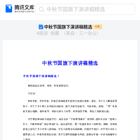
中
中秋节国旗下演讲稿精选
秋
中秋节国旗下演讲稿精选
付费
节
4
阅读
收藏
（
来自
：
三一办公
）
国
旗
下
演
讲
稿
精