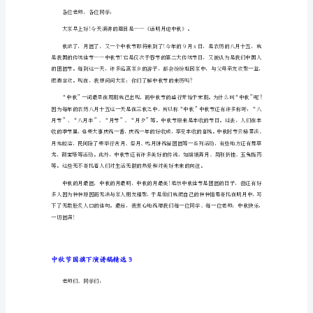
中
觉地回忆起往事来。
秋
节
国
旗
下
沉淀了中华民族悠久的历史和厚重的文化。
演
讲
稿
精
佳节，以积极的态度迎接美好的明天!
选
1
尊