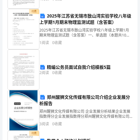
装订）成册。论文在打印时，要求纸的四周留足空白边
缘，以便
秋
付费
2025年江苏省无锡市敔山湾实验学校八年级
已
上学期1月期末物理监测试题（含答案）
中秋节国旗下演讲稿精选3
伴
2025年江苏省无锡市敔山湾实验学校八年级上学期1月
期末物理监测试题（含答案）一、单选题（本题共10小
题，每题3分，共30分）1、如图所示，将一束太阳光投
随
1
阅读
0
收藏
老师们、同学们：
射到玻璃三棱镜上，在棱镜后侧光屏上的AB范围内
着
秋
精编公务员面试自我介绍模板5篇
2
阅读
0
收藏
天
的
步
郑州醒狮文化传媒有限公司介绍企业发展分
析报告
伐
郑州醒狮文化传媒有限公司 企业发展分析结果企业发展
指数得分企业发展指数得分郑州醒狮文化传媒有限公司
向
综合得分说明：企业发展指数根据企业规模、企业创
3
阅读
0
收藏
新、企业风险、企业活力四个维度对企业发展情况进行
我
评价。
付费