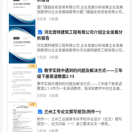
们：
厦门傲越友拓贸易有限公司 企业发展分析结果企业发展
指数得分企业发展指数得分厦门傲越友拓贸易有限公司
大
综合得分说明：企业发展指数根据企业规模、企业创
4
阅读
0
收藏
新、企业风险、企业活力四个维度对企业发展情况进行
家
评价。
河北嵩特建筑工程有限公司介绍企业发展分
好!
析报告
河北嵩特建筑工程有限公司 企业发展分析结果企业发展
年
指数得分企业发展指数得分河北嵩特建筑工程有限公司
综合得分说明：企业发展指数根据企业规模、企业创
年
1
阅读
0
收藏
新、企业风险、企业活力四个维度对企业发展情况进行
评价。
中
付费
教学实践中遇到的问题及解决方式——三年
级下册英语教案2.13
秋，
教学实践中遇到的问题及解决方式——三年级下册英语
岁
教案2.1-3作为一名英语教师，我深知教学中往往会遇到
各种问题。而在教三年级下册英语的时候，我也遇到了
5
阅读
0
收藏
岁
一些问题。这篇文章就是针对这些问题进行探讨，并分
享
付费
中
兰州工专论文撰写规范(附件一)
秋，
附件一：兰州工业高等专科学校毕业设计（论文）撰写
规范一、论文印装（一）装订要求论文一律用
一切圆满!
A4（210mm279mm）标准大小的白纸打印并装订（左
中
1
阅读
0
收藏