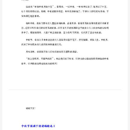
中秋节国旗下演讲稿精选1
选
尊敬的各位导领、老师，亲爱的同学们：
中
大家好!
秋
节
国
旗
下
演
讲
稿
人向往。
精
选