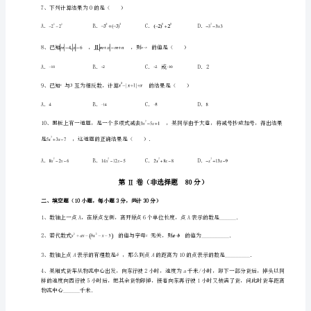
中
综
合
4、的倒数是（）
测
评
同
步
训
练