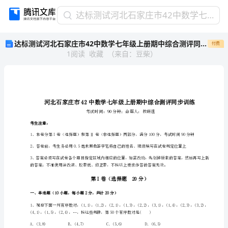
达
达标测试河北石家庄市42中数学七年级上册期中综合测评同步训练练习题（含答案详解）
标
达标测试河北石家庄市42中数学七年级上册期中综合测评同步训练练习题（含答案详解）
付费
测
1
阅读
收藏
（
来自
：
豆柴
）
试
河
北
石
家
庄
市
考生注意：