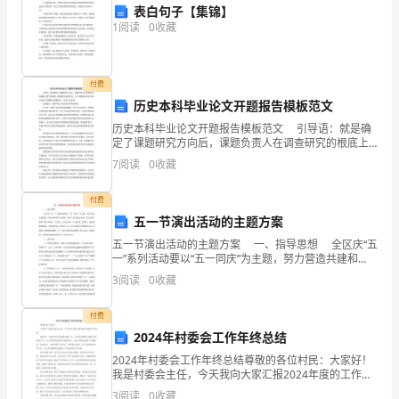
表白句子【集锦】
家
1
阅读
0
收藏
庄
市
付费
历史本科毕业论文开题报告模板范文
42
历史本科毕业论文开题报告模板范文 引导语：就是确
中
定了课题研究方向后，课题负责人在调查研究的根底上
撰写的报请上级批准的选题方案，以下是搜集的历史本
7
阅读
0
收藏
科毕业论文开题报告模板范文，欢送大家阅读! 拟选
数
是，这道题的正确结果是（）．
付费
学
五一节演出活动的主题方案
七
五一节演出活动的主题方案 一、指导思想 全区庆“五
一”系列活动要以“五一同庆”为主题，努力营造共建和
年
谐、欢乐祥和的节日氛围，唱响“劳动创造幸福”的主旋
3
阅读
0
收藏
律。按照“职工欢迎、广泛参与、
级
付费
上
2024年村委会工作年终总结
二、填空题（10小题，每小题3分，共计30分）
2024年村委会工作年终总结尊敬的各位村民：大家好！
册
我是村委会主任，今天我向大家汇报2024年度的工作总
结。2024年，是我们村庄发展的关键一年，也是全面建
3
阅读
0
收藏