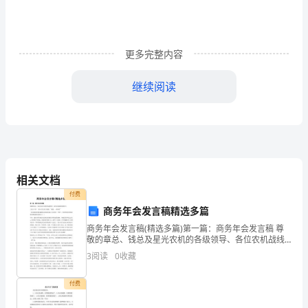
练
习
更多完整内容
题
继续阅读
（含
答
案
相关文档
详
付费
商务年会发言稿精选多篇
解）
7、下列计算结果为0的是（）
商务年会发言稿(精选多篇)第一篇：商务年会发言稿 尊
敬的章总、钱总及星光农机的各级领导、各位农机战线
的朋友们:大家上午好！ 我今天发言的主题是 “感恩，一
河
3
阅读
0
收藏
路有你”（我是湖南常德市潇湘农业机械有限公司总
北
付费
石