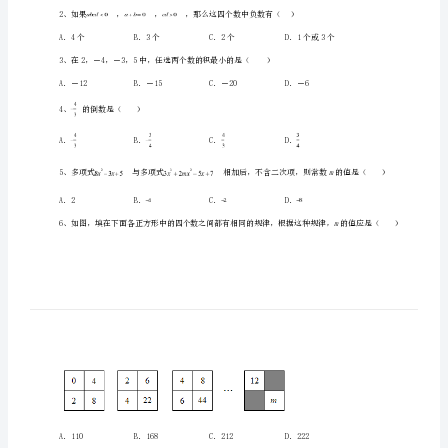
42
中
数
学
七
一、单选题（10小题，每小题2分，共计20分）
年
级
上
册
期