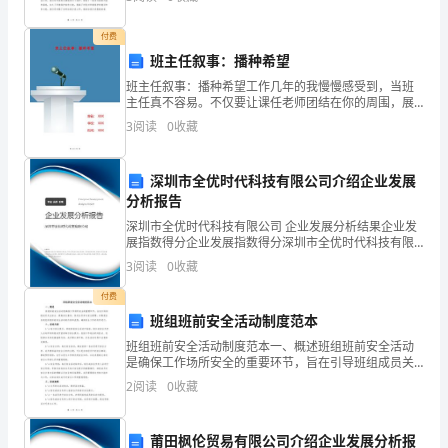
期
设小康社会的决胜之年。在上级党委政府的正确领
中
付费
班主任叙事：播种希望
综
AA
班主任叙事：播种希望工作几年的我慢慢感受到，当班
合
主任真不容易。不仅要让课任老师团结在你的周围，展
现你个人人格魅力，而且还要擅于激励学生，调动学生
3
阅读
0
收藏
测
的积极性，增强他们的参与意识。所以，我对自己的要
求是“做
评
物流中心______千米．
深圳市全优时代科技有限公司介绍企业发展
分析报告
同
深圳市全优时代科技有限公司 企业发展分析结果企业发
步
展指数得分企业发展指数得分深圳市全优时代科技有限
公司综合得分说明：企业发展指数根据企业规模、企业
3
阅读
0
收藏
训
创新、企业风险、企业活力四个维度对企业发展情况进
行评
付费
练
班组班前安全活动制度范本
考
班组班前安全活动制度范本一、概述班组班前安全活动
是确保工作场所安全的重要环节，旨在引导班组成员关
试
注安全、提高安全意识，促进全员参与安全管理。本制
2
阅读
0
收藏
度旨在规范班组班前安全活动的内容和流程，确保安全
工作的有
时
莆田枫伦贸易有限公司介绍企业发展分析报