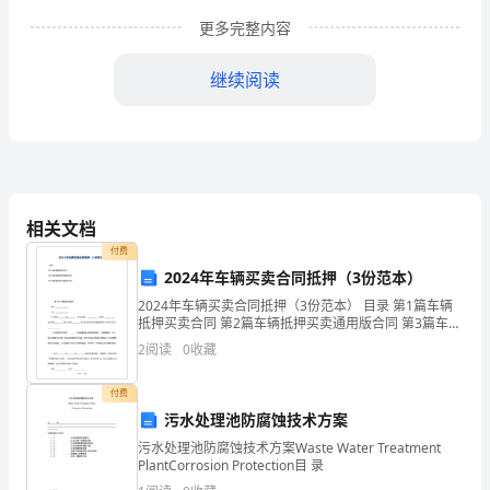
段
更多完整内容
落
了，
继续阅读
在
这
里
我
相关文档
付费
只
2024年车辆买卖合同抵押（3份范本）
结一下我在这一年中的工作情况。
简
2024年车辆买卖合同抵押（3份范本） 目录 第1篇车辆
抵押买卖合同 第2篇车辆抵押买卖通用版合同 第3篇车辆
要
抵押与车辆买卖合同 第1
2
阅读
0
收藏
的
付费
总
污水处理池防腐蚀技术方案
污水处理池防腐蚀技术方案Waste Water Treatment
结
PlantCorrosion Protection目 录