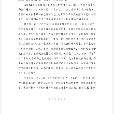
月
x
日
的
各
姓名：
项
部门：
工
日期：
作
基
本
告
一