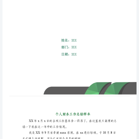
个
人
财
务
工
作
总
结
样
本
XX
年
x