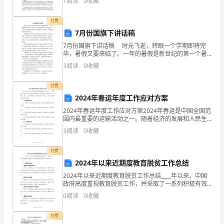
1
阅读
0
收藏
一
下
付费
7月份国旗下讲话稿
我
7月份国旗下讲话稿 时光飞逝，转眼一个学期即将完
在
毕，暑假又要来临了。一年的暑假是新世纪的第一个暑
假。同学们都说新世纪是一个新的起点，那么就让我们
3
阅读
0
收藏
把这个暑假当作所有假期中的一个新起点，使暑假过得
这
更加
付费
一
2024年春运年度工作应对方案
年
2024年春运年度工作应对方案2024年春运是中国全国范
围内最重要的运输活动之一。随着经济的发展和人民生
中
活水平的提高，春运期间人员流动会进一步增加。因
3
阅读
0
收藏
此，我们需要制定一份综合的应对方案，以应对春运期
的
间
付费
工
2024年以来近期度教育脱贫工作总结
2024年以来近期度教育脱贫工作总结____年以来，中国
作
政府高度重视教育脱贫工作，并采取了一系列积极有效
的措施。下面是近期度教育脱贫工作的总结，共____字。
情
0
阅读
0
收藏
一、政策措施方面1.教育扶贫政策的制定近年
况。
付费
自己最大的努力。