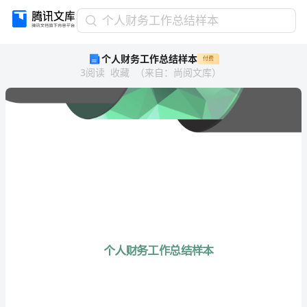
个
个人财务工作总结样本
人
个人财务工作总结样本
付费
财
3
阅读
收藏
（
来自
：
尚阅文库
）
务
工
作
总
结
样
本