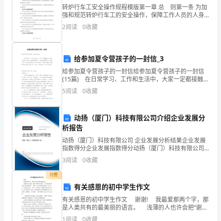
转炉行车工安全操作规程模版第一章 总 则第一条 为加
浆
强和规范转炉行车工的安全操作，保障工作人员的人身
了，充分加热杀菌显得更为重要。
安全和设备设施的正常运行，制定本规程。第二条 本规
不
2
阅读
0
收藏
程适用于转炉行车工的安全操作工作。第三条 转炉行车
能
给参加夏令营孩子的一封信_3
同
给参加夏令营孩子的一封信给参加夏令营孩子的一封信
时
(15篇) 在日常学习、工作和生活中，大家一定都接触过
用。
书信吧，书信是人们是人们传递传递信息、交流思想感
5
阅读
0
收藏
食
情的一种交际工具。你知道书信要怎么写才正确吗
1
用
动扬（厦门）科技有限公司介绍企业发展分
A
．破坏蛋白质分子的空间结构
B
析报告
是
CR
．破坏蛋白质分子中的基
D
动扬（厦门）科技有限公司 企业发展分析结果企业发展
很
指数得分企业发展指数得分动扬（厦门）科技有限公司
【答案】
A
综合得分说明：企业发展指数根据企业规模、企业创
3
阅读
0
收藏
常
新、企业风险、企业活力四个维度对企业发展情况进行
评价。
付费
见
有关感恩的初中学生作文
到
有关感恩的初中学生作文 谢谢! 我最爱那两个字，那
是人类共有的最美丽的语言。 浅薄的人也许会把“谢
谢”解释成“应酬”，从小家教甚严的人也许已经训练到
的
1
阅读
0
收藏