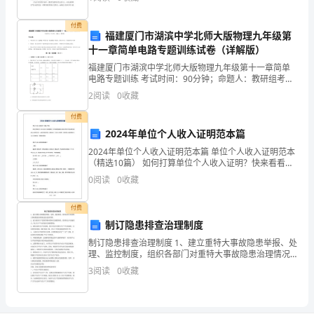
把‘’谢谢”当口头语因而毫无感觉。但只有
“饮
付费
福建厦门市湖滨中学北师大版物理九年级第
食
十一章简单电路专题训练试卷（详解版）
建
福建厦门市湖滨中学北师大版物理九年级第十一章简单
电路专题训练 考试时间：90分钟；命题人：教研组考生
注意：1、本卷分第I卷（选择题）和第Ⅱ卷（非选择题）
议”，
2
阅读
0
收藏
两部分，满分100分，考试时间90分钟2、答卷前
如
付费
2024年单位个人收入证明范本篇
果
2024年单位个人收入证明范本篇 单位个人收入证明范本
（精选10篇） 如何打算单位个人收入证明？快来看看
分
吧。工作证明是指我国公民在日常生产生活经营活动中
0
阅读
0
收藏
的一种证明文件，一般用于职称评定、
析
付费
一
制订隐患排查治理制度
下
制订隐患排查治理制度 1、建立重特大事故隐患举报、处
理、监控制度，组织各部门对重特大事故隐患治理情况
它
进行监控管理。 2、建立健全生产监督管理体系和应急救
3
阅读
0
收藏
援体系，组织制定并实施重大、特大生产平安事故应急
们