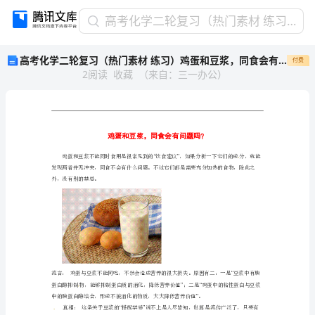
高
高考化学二轮复习（热门素材 练习）鸡蛋和豆浆，同食会有问题吗？(1)
考
高考化学二轮复习（热门素材 练习）鸡蛋和豆浆，同食会有问题吗？(1)
付费
化
2
阅读
收藏
（
来自
：
三一办公
）
学
二
轮
复
习
（热
门