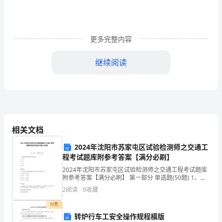
豆
浆，
更多完整内容
同
食
继续阅读
会
有
”
性蛋白从而使它失去致敏性，倒是一件好事。
问
“”
题
相关文档
全不会有什么营养损失的问题。
吗？
2024年沈阳市苏家屯区试验检测师之交通工
Bingo
！不能用豆浆来冲鸡蛋
程考试题库附参考答案【满分必刷】
鸡
2024年沈阳市苏家屯区试验检测师之交通工程考试题库
附参考答案【满分必刷】 第一部分 单选题(50题) 1、车
蛋
辆检测器的接地电阻要求为（ ）。
2
阅读
0
收藏
A.≤4ΩB.≤5ΩC.≤8ΩD.≤10Ω【答案
和
付费
豆
转炉行车工安全操作规程模版