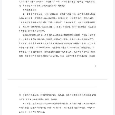
外，没有别的禁忌。
素
材
练
习）
鸡
蛋
和
豆
“”
“”
浆，
当鸡蛋遇上豆浆