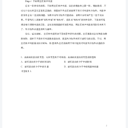
同
食
会
有
自身的消化吸收也会受到影响。
问
题
吗？
(1)
鸡
蛋
和