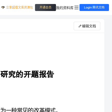
立享超值文库资源包
我的资料库
开通会员
Login 腾讯文档
编辑文档