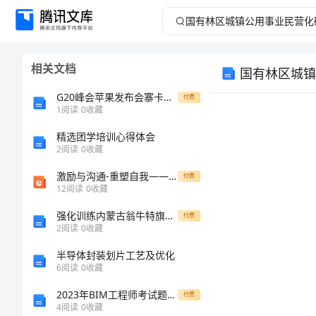
国
有
相关文档
国有林区城镇
林
G20峰会苹果发布会寨卡风险本周新闻热词(9.4-9.10)[修改版]
付费
区
1
阅读
0
收藏
精选团学培训心得体会
城
2
阅读
0
收藏
镇
激励与沟通-重塑自我——有效沟通 精品
付费
12
阅读
0
收藏
公
强化训练内蒙古翁牛特旗乌丹第一中学物理八年级下册从粒子到宇宙专项练习试卷（含答案详解版）
付费
2
阅读
0
收藏
用
半导体封装划片工艺及优化
事
6
阅读
0
收藏
2023年BIM工程师考试题库及答案（真题汇编）
付费
业
4
阅读
0
收藏