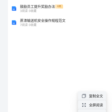
民
鼓励员工提升奖励办法
付费
3
阅读
0
收藏
营
蔗渣输送机安全操作规程范文
7
阅读
0
收藏
化
研
究
的
开
题
复制全文
报
全屏阅读
地调查