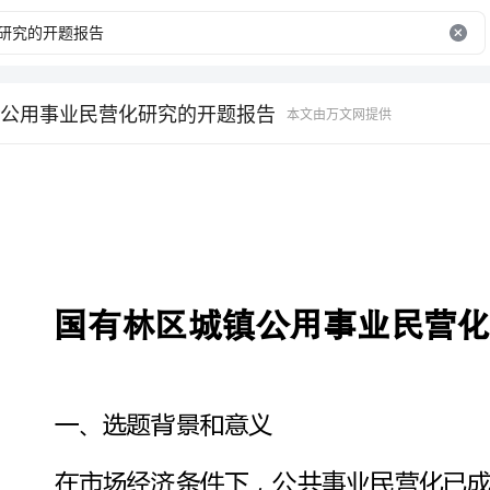
公用事业民营化研究的开题报告
本文由万文网提供
国有林区城镇公用事业民营化研究的开题报告
一、选题背景和意义
在市场经济条件下，公共事业民营化已成为一种常见的改革模式。
国有林区作为国家重要的生态保护区，对于林区城镇公用事业的民营化
改革也已经提上了议事日程。本课题旨在研究国有林区城镇公用事业的
民营化问题，分析其存在的问题与影响，提出解决思路和建议。