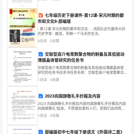
案，帮助他们解决问题和实现目标。以下是对2024
中
付费
C．测量几枚硬币的质量选用托盘天平
八
七年级历史下册课件-第12课-宋元时期的都
市和文化8-部编版
年
D．测量跳远成绩选用分度值是1mm的刻度尺
- 第12课 宋元时期的都市和文化 - - 汤因比近代最伟大的
级
历史学家 - 据说，宋朝一个马夫的生活，
-9
4
阅读
0
收藏
物
交联型高介电常数聚合物的制备及其低驱动
理
薄膜晶体管研究的任务书
长
交联型高介电常数聚合物的制备及其低驱动薄膜晶体管
研究的任务书任务书任务名称：交联型高介电常数聚合
度
物的制备及其低驱动薄膜晶体管研究任务背景：随着电
1
阅读
0
收藏
子信息技术的不断发展，人们对高性能电子器件和高速
和
通信设备
2023向国旗敬礼手抄报及内容
时
2023 向国旗敬礼手抄报及内容向国旗敬礼手抄报及内容
间
向国旗敬礼“起来，不愿做奴隶的人们，把我们血肉筑成
我们新的长城……”伴随着雄壮的国歌，望着鲜艳的五星红
1
阅读
0
收藏
的
旗，高高地举起右手向国旗敬礼，我热血沸腾了，
测
部编版初中七年级下册语文《外国诗二首》