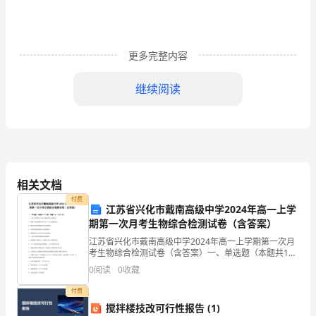
量
重
更多完整内容
点
继续阅读
解
4、有关误差的下列说法中，正确的是
析
A.误差只能减小，而不能消除
试
B.测量可以做到没有误差
相关文档
卷
付费
C.测量
江苏省兴化市戴南高级中学2024年高一上学
期第一次月考生物综合检测试卷（含答案）
（附
江苏省兴化市戴南高级中学2024年高一上学期第一次月
考生物综合检测试卷（含答案）一、单选题（本题共10
答
小题，每题3分，共30分）1、下列关于糖类在人体中功
0
阅读
0
收藏
能的说法正确的是A．核糖与脱氧核糖分别是DNA
案
付费
搅拌楼技改可行性报告 (1)