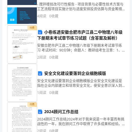
详
- 搅拌楼技改可行性报告 - 项目背景与必要性技术方案与
工艺流程项目实施计划与进度安排投资估算与资金筹措
方案经济效益分析与社会效益评价环境保护、安全卫生
4
阅读
0
收藏
解）
与消防措施总结与建
付费
河
小卷练透安徽合肥市庐江县二中物理八年级
下册期末考试章节练习试题（含答案及解析）
这样做并求平均值的优点是()。
北
安徽合肥市庐江县二中物理八年级下册期末考试章节练
习 考试时间：90分钟；命题人：教研组考生注意：1、
石
A．可以防止测量的错误
本卷分第I卷（选择题）和第Ⅱ卷（非选择题）两部分，满
2
阅读
0
收藏
分100分，考试时间90分钟2、答卷前，考生务必
家
B．可以减小因估读带来的误差
庄
安全文化建设要落到企业细胞模版
C．可以避免误差
安全文化建设要落到企业细胞模版企业安全文化建设是
市
指在企业内部建立和培育安全文化，使安全意识深入到
每个员工的思想和日常行为中，从而形成一种安全优先
D．可以减小因估读和尺的刻度不均匀带来的误差
第
1
阅读
0
收藏
的企业文化。安全文化建设的核心目标是保障员工的人
身安全和
二
7、下列对测量工具的选择不合理的是
付费
2024顾问工作总结
十
A．测量气温选用寒暑表
2024顾问工作总结2024年对于我来说是一年丰富而有挑
三
战性的一年，我在顾问工作中取得了许多成果和经验。
我以顾问的身份与客户合作，提供专业的建议和解决方
B．测量百米赛跑的时间选用停表
2
阅读
0
收藏