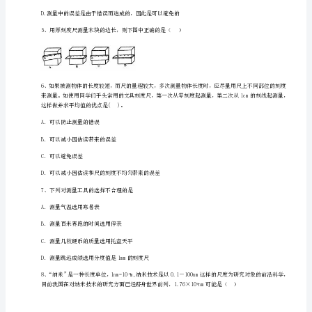
级
D、避免测量中可能出现的错误
物
理
17.58，其中错误的是（）。
长
A.17.81B.17.82C.17.83D.17.58
度
和
时
间
的
测