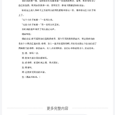
教
拄拐走路。
学
实
去跟他说呢,
录-
-
《检
般的队员～"
阅》
时
间:7
月
18
日
更多完整内容