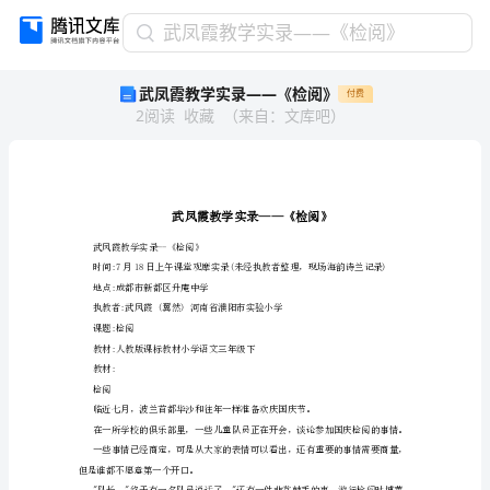
武
武凤霞教学实录——《检阅》
凤
武凤霞教学实录——《检阅》
付费
霞
2
阅读
收藏
（
来自
：
文库吧
）
教
学
实
录
——
《检
阅》
武凤霞教学实录--《检阅》