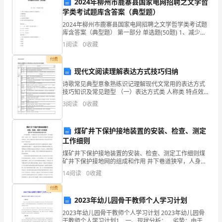
整
2024年柳州市鹿寨县国家电网招聘之文学哲
上了。
学类考试题库含答案（典型题）
理，
"这个小伙子真棒～"一名观众说。
2024年柳州市鹿寨县国家电网招聘之文学哲学类考试题
库含答案（典型题） 第一部分 单选题(50题) 1、减少公
现
路建设占用耕地可行的措施有（ ）。A.调整线路B.经济
"这些小伙子真棒～"另一名观众纠正说。
1
阅读
0
收藏
补偿C.以桥梁代替路基D.高
场
长时间的掌声淹没了观众的议论声。
付费
海
现代文阅读理解表达方式技巧归纳
课堂现场:
诗歌常见典型意象熟练识记理解现代文常用的表达方式
韵
技巧知识及常见题型 （一）表达方式类 人称类 特点效果
人称第一人称 叙述亲切自然，能自由地
3
阅读
0
收藏
诗
兰
煤矿井下保护接地装置的安装、检查、测定
记
工作细则
生:饿、想玩一会、
煤矿井下保护接地装置的安装、检查、测定工作细则煤
录)
矿井下保护接地网的组成和作用 井下巷道狭窄，人身接
师:我想大部分同学都想玩。
触电气设备外壳的机会较多，电气设备的绝缘一旦损
14
阅读
0
收藏
地
坏，发生一相碰壳事故，其金属外壳与该相导体便具有
生:武老师，抓紧时间上课，早点回家。
相
付费
点:
生:愿意吗,
2023年幼儿园骨干教师个人学习计划
成
2023年幼儿园骨干教师个人学习计划 2023年幼儿园骨
师:让我感受到你的兴奋。
干教师个人学习计划1 一、现状分析： 劣势：由于自