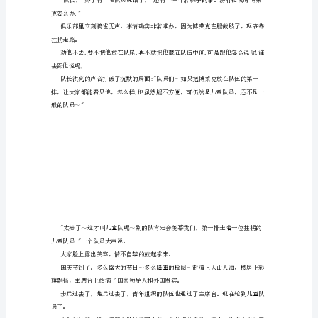
武
地点:成都市新都区升庵中学
凤
霞
课题:检阅
教
教材:人教版课标教材小学语文三年级下
学
教材:
实
检阅
录
——
《检
阅》
但是谁都不愿意第一个开口。
武
凤
克怎么办,"
霞