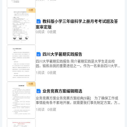
霉
变，
付费
有
教科版小学三年级科学上册月考考试题及答
案审定版
些
0
阅读
0
收藏
玉
米
四川大学暑期实践报告
也
四川大学暑期实践报告 简介暑期实践是大学生走出校
园，锻炼自我的重要途径之一。作为一名来自四川大学
有
的学生，我于今年暑假参加了一项有意义的实践活动。
1
阅读
0
收藏
在这篇报告中，我将详细介绍我参与的实践项目、项目
可
的背景和
付费
能
业务竞赛方案编辑精选
业务竞赛方案业务竞赛方案经典[9篇] 为了确保工作或
会
事情能有条不紊地开展，就需要我们事先制定方案，方
案的内容多是上级对下级或涉及面比较大的工作，一般
感
1
阅读
0
收藏
都用带“文件头”形式下发。我们应该怎么制定方案呢
染