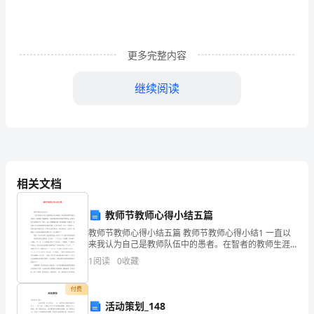
测
方
更多完整内容
法
继续阅读
摘
要：
1材料与方法
仓
储
1.1样品准备
相关文档
玉
米
教师节教师心得小结五篇
教师节教师心得小结五篇 教师节教师心得小结1 一直以
由
来我认为自己是教师队伍中的愚者。在智者的教师生涯
中，他们是一路高歌，铸满辉煌。当他们拥有鲜花和掌
于
1
阅读
0
收藏
声的时候，我常常投去羡慕的目光，然后
存
付费
活动策划_148
储