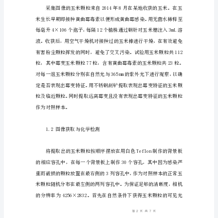
霉
变
及
黄
曲
霉
素
的
图
像
处
理
检