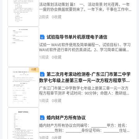
活动策划活动策划 篇1 一、 活动背景 时光荏苒，一年
时
一度的协会换届就要到来了。一年下来，干事在工作中
不断得到锻炼，积累了不少经验。新一届的到来，我们
2
阅读
0
收藏
间
需要补充新的能源，注入新的活力。为进一步加强协
比
试验指导书单片机原理电子通信
较
试验一 WAVE软件使用及简单编程一、试验目标1、学习
WAVE软件进行单片机仿真调试。2、学习简单汇编编
长，
程。二、试验设备EL-MUT-III型单片机试验箱、
1
阅读
0
收藏
8051CPU模块、PC机、WAVE软件环境
极
付费
有
第二次月考滚动检测卷-广东江门市第二中学
作为对照样本。
数学七年级上册第三章一元一次方程方程章节测
可
评试卷（附答案详解）
广东江门市第二中学数学七年级上册第三章一元一次方
程方程章节测评 考试时间：90分钟；命题人：教研组考
能
生注意：1、本卷分第I卷（选择题）和第Ⅱ卷（非选择
1
阅读
0
收藏
题）两部分，满分100分，考试时间90分钟2、答卷
1.2图像获取与化学检测
会
发
婚内财产方所有协议
婚内财产方所有协议合同编号：__________甲方：姓名：
生
__________性别：__________身份证号码：__________住址：
__________乙方：姓名：__________性别
3
阅读
0
收藏