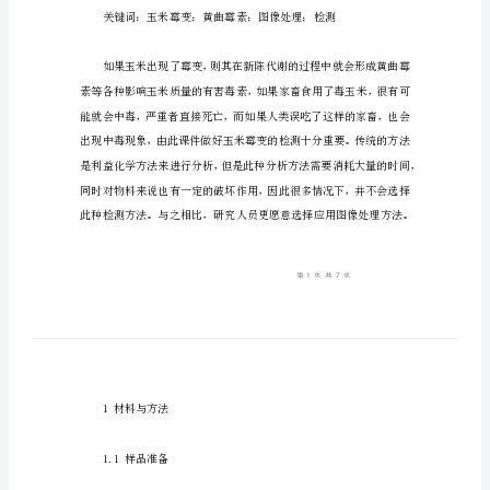
图
像
处
理
检
测
方
方法进行了介绍，仅供交流使用。
法
玉
米