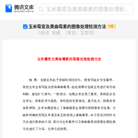
玉
玉米霉变及黄曲霉素的图像处理检测方法
米
玉米霉变及黄曲霉素的图像处理检测方法
付费
霉
5
阅读
收藏
（
来自
：
文库吧
）
变
及
黄
曲
霉
素
的