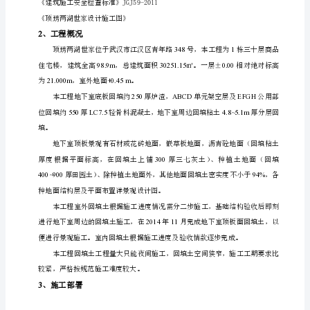
莇
蚄
袇
膀
葿
蒇
螃
芀
腿
蚃
虿
1、编制依据
艿
芁