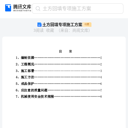
土
土方回填专项施工方案
方
土方回填专项施工方案
付费
回
3
阅读
收藏
（
来自
：
尚阅文库
）
填
专
项
施
工
方
案