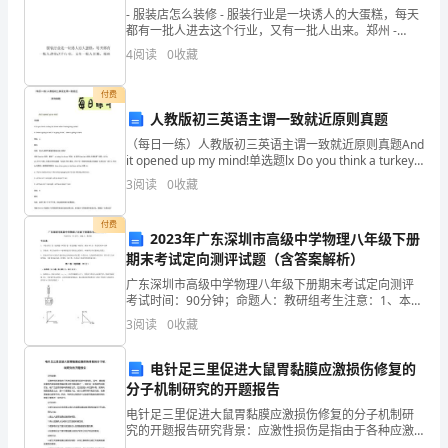
螅
- 服装店怎么装修 - 服装行业是一块诱人的大蛋糕，每天
都有一批人进去这个行业，又有一批人出来。郑州 -
袃
D6DNK 武汉红鑫办公隔断卡
4
阅读
0
收藏
21.000m+0.45m
为，室外地面。
莈
付费
薂
人教版初三英语主谓一致就近原则真题
（每日一练）人教版初三英语主谓一致就近原则真题And
蚁
it opened up my mind!单选题lx Do you think a turkey
for dinner when Thanksgi
袂
3
阅读
0
收藏
填。
蒀
付费
2023年广东深圳市高级中学物理八年级下册
螇
期末考试定向测评试题（含答案解析）
300
广东深圳市高级中学物理八年级下册期末考试定向测评
羀
考试时间：90分钟；命题人：教研组考生注意：1、本卷
分第I卷（选择题）和第Ⅱ卷（非选择题）两部分，满分
袁
3
阅读
0
收藏
100分，考试时间90分钟2、答卷前，考生务必用
种地面结构层及平面布置详景观设计图。
膀
电针足三里促进大鼠胃黏膜应激损伤修复的
分子机制研究的开题报告
薀
电针足三里促进大鼠胃黏膜应激损伤修复的分子机制研
袆
究的开题报告研究背景：应激性损伤是指由于各种应激
因素引起的生理损伤。其中，胃黏膜应激损伤是导致胃