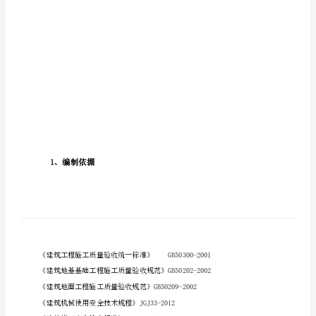
3、施工部署
蒃
莁
螆
膃
膂
蚆
蚂
膂
芅
葿
羁
膁