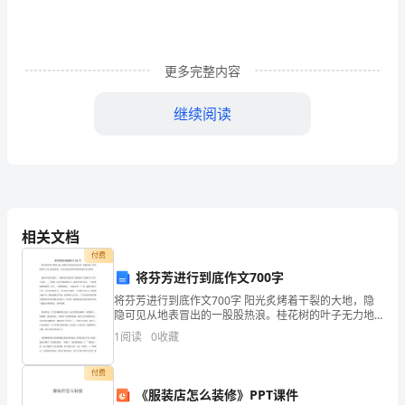
蒅
羇
芈
更多完整内容
莄
继续阅读
蚁
袃
芇
薆
相关文档
《建
蒄
付费
将芬芳进行到底作文700字
《建筑施工安全检查标准》JGJ59-2011
衿
将芬芳进行到底作文700字 阳光炙烤着干裂的大地，隐
《顶琇两湖世家设计施工图》
隐可见从地表冒出的一股股热浪。桂花树的叶子无力地
芆
低垂着，往常在窗前叽叽喳喳的麻雀也不知所踪。 我依
1
阅读
0
收藏
旧在枝头傲立，一缕缕芬芳从我身上悄悄溢出，
芆
2
、工程概况
付费
蝿
《服装店怎么装修》PPT课件