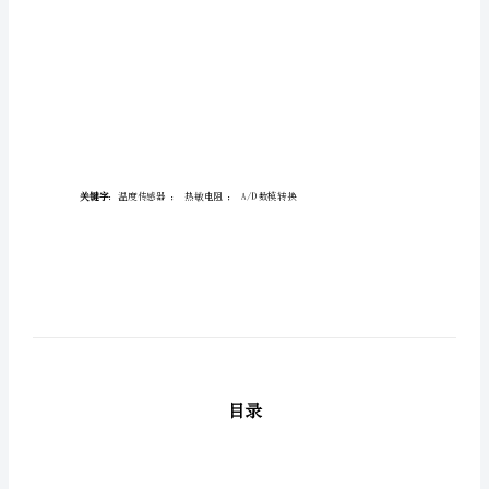
制
系
统
智
能
化
⑥稳定性好、过载能力强。
仪
表
说