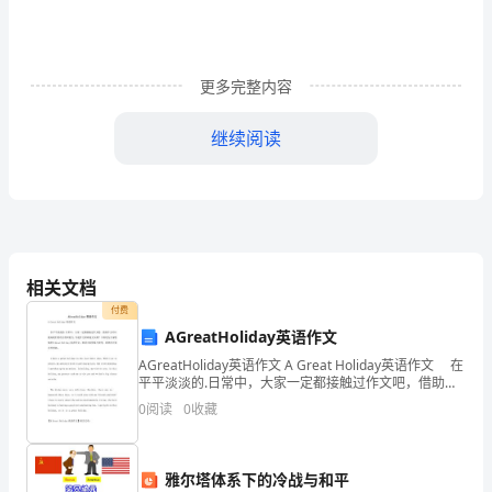
系
统
更多完整内容
摘
要
继续阅读
随
目录
着
社
相关文档
会
付费
的
AGreatHoliday英语作文
进
AGreatHoliday英语作文 A Great Holiday英语作文 在
平平淡淡的.日常中，大家一定都接触过作文吧，借助作
文可以提高我们的语言组织能力。写起作文来就毫无头
步
0
阅读
0
收藏
绪？下面是为大家收集
和
雅尔塔体系下的冷战与和平
工