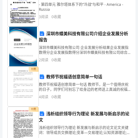
- 第四单元 雅尔塔体系下的“冷战”与和平 - America -
业
Russia
3
阅读
0
收藏
技
术
深圳市蝶美科技有限公司介绍企业发展分析
报告
的
深圳市蝶美科技有限公司 企业发展分析结果企业发展指
发
数得分企业发展指数得分深圳市蝶美科技有限公司综合
得分说明：企业发展指数根据企业规模、企业创新、企
2
阅读
0
收藏
展，
业风险、企业活力四个维度对企业发展情况进行评价。
该企
付费
人
教师节祝福语创意简单一句话
们
教师节祝福语创意简单一句话 教师节，是一个值得庆祝
的日子，同学们可别忘了给身边的老师送上真诚的祝福
越
哟。下面是为大家带来的有关教师节祝福语创意简单一
4
阅读
0
收藏
句话_教师节祝福语简短，希望大家喜欢。 1.鲜花，或雅
来
付费
浅析组织领导行为理论 新发展与新启示的论
越
文
重
浅析组织领导行为理论 新发展与新启示的论文论文关键
词：领导成员交换理论;变革—交易理论;认知资源理论;超
越式理论;胜任力模型 论文摘要：文章对近期领导理论