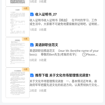
视
5
阅读
0
收藏
作了综述，从领导成员交换理论、变革—交易理
温
付费
收入证明书_27
度
收入证明书收入证明书【精选】 在平时的学习、工作
对
或生活中，大家都不可避免地要接触到证明吧，证明就
是用可靠的证据证明有关人员或事情的真实情况的书面
1
阅读
0
收藏
材料。我敢肯定，大部分人都对拟定证明很是头疼的，
产
下面
付费
品
英语辞职信范文
的
英语辞职信精选范文 Dear Mr. Ben(the name of your
boss): 尊敬的Ben先生(老板的名字)： ①Please
影
aept this letter as fo
0
阅读
0
收藏
响，
付费
许
推荐下载 关于文化市场管理情况调查1
多
关于文化市场管理情况调查 一、基本情况近年来，县
政府牢牢把握先进文化的前进方向，认真贯彻执行文化
市场管理工作的法律法规，按照“一手抓繁荣、一手抓管
产
2
阅读
0
收藏
理”的方针，加强对文化市场的管理，以规范求繁荣，以
品