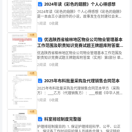
方
2024年读《彩色的翅膀》个人心得感想
公
第四条施工期限和质量保证
2024年读《彩色的翅膀》个人心得感想《彩色的翅膀》
是一本由王小波创作的小说，故事发生在封建社会末
司
期，描述了主人公华仔的成长历程。我在2024年阅读了
1
阅读
0
收藏
这本小说，并对其有着深刻的感受和心得。首先，我被
法
《
付费
优选陕西省榆林地区物业公司物业管理基本
定
工作范围及职责知识竞赛试题王牌题库附答案
料，双方应协商处理。
代
（实用）
优选陕西省榆林地区物业公司物业管理基本工作范围及
职责知识竞赛试题王牌题库附答案（实用）第I部分 单选
表
题（50题）1. 指在编制预算时,只根据预算期内正常、可
2
阅读
0
收藏
实现 的某一固定的业务量水平作为唯一基础来编
人
付费
2025年布料批量采购及代理销售合同范本
姓
2025年布料批量采购及代理销售合同范本甲方（采购
第五条合同变更和解除
名】
方）：____乙方（代理销售方）：____根据《中华人民共
和国合同法》及相关法律法规的规定，甲乙双方在平
1
阅读
0
收藏
联
等、自愿、公平、诚信的原则基础上，就甲方批量采
系
付费
方协商达成一致意见。
科室排班制度完整版
地
护理排班制度目的: 1. 保证护理排班科学、公平、公正
2、保证各工作时间段护理人员排布合理 3、保证特护、