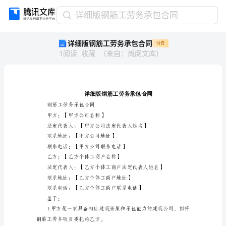
详
详细版钢筋工劳务承包合同
细
详细版钢筋工劳务承包合同
付费
版
1
阅读
收藏
（
来自
：
尚阅文库
）
钢
筋
工
劳
务
承
钢筋工劳务承包合同
包
甲方：【甲方公司名称】