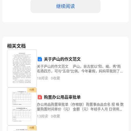
继续阅读
【甲
方
公
第二条合同期限
司
相关文档
名
限】。
称】
关于庐山的作文范文
关于庐山的作文范文 庐山，自古就以“险、峻、秀”而
法
名扬四方，可与“五岳”比俏。今年暑假，妈妈带我到了美
丽的庐山，体会庐山风情。 江西是山区，山路九曲十
18
阅读
0
收藏
定
弯，而庐山的山路就有四百个弯。庐山山顶有一
第三条工程款项及支付方式
代
付费
购置办公用品审批单
表
办公用品购置审批单（存根联）购置事由品合名 规 格 数
项下的工程价款。
量购置时间单价（元） 金额（元）年经手人月 日领用人
人：
计合计金额大写仟 佰 元 角 分办 公 室 签 字分管领导审
13
阅读
0
收藏
批注：单位价值在 1000 元以
【甲
付费