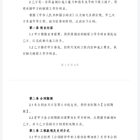
合
联系地址：【甲方公司地址】
同
详
乙方：【乙方个体
细
版
钢
筋
工
鉴于：
劳
务
钢筋工劳务项目委托给乙方。
承
包